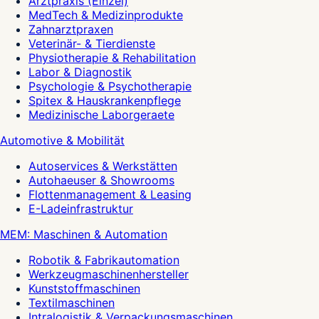
Arztpraxis (Einzel)
MedTech & Medizinprodukte
Zahnarztpraxen
Veterinär- & Tierdienste
Physiotherapie & Rehabilitation
Labor & Diagnostik
Psychologie & Psychotherapie
Spitex & Hauskrankenpflege
Medizinische Laborgeraete
Automotive & Mobilität
Autoservices & Werkstätten
Autohaeuser & Showrooms
Flottenmanagement & Leasing
E-Ladeinfrastruktur
MEM: Maschinen & Automation
Robotik & Fabrikautomation
Werkzeugmaschinenhersteller
Kunststoffmaschinen
Textilmaschinen
Intralogistik & Verpackungsmaschinen