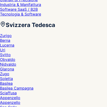
Industria & Manifattura
Software SaaS / B2B
Tecnologia & Software
Svizzera Tedesca
Zurigo
Berna
Lucerna
Uri
Svitto
Obvaldo
Nidvaldo
Glarona
Zugo
Soletta
Basilea
Basilea Campagna
Sciaffusa
Appenzello
Appenzello