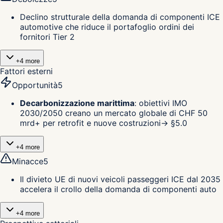
Declino strutturale della domanda di componenti ICE
automotive che riduce il portafoglio ordini dei
fornitori Tier 2
+
4
more
Fattori esterni
Opportunità
5
Decarbonizzazione marittima
:
obiettivi IMO
2030/2050 creano un mercato globale di CHF 50
mrd+ per retrofit e nuove costruzioni
→ §
5.0
+
4
more
Minacce
5
Il divieto UE di nuovi veicoli passeggeri ICE dal 2035
accelera il crollo della domanda di componenti auto
+
4
more