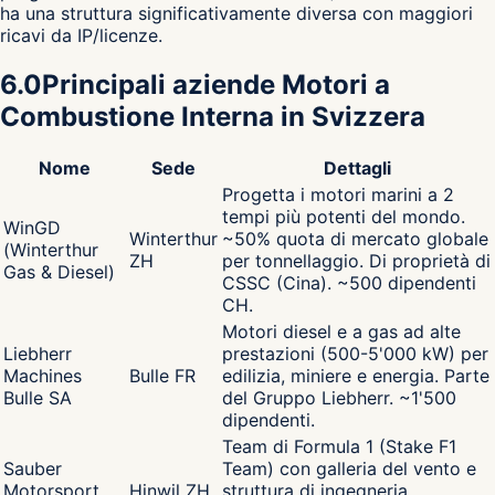
ha una struttura significativamente diversa con maggiori
ricavi da IP/licenze.
6.0
Principali aziende Motori a
Combustione Interna in Svizzera
Nome
Sede
Dettagli
Progetta i motori marini a 2
tempi più potenti del mondo.
WinGD
Winterthur
~50% quota di mercato globale
(Winterthur
ZH
per tonnellaggio. Di proprietà di
Gas & Diesel)
CSSC (Cina). ~500 dipendenti
CH.
Motori diesel e a gas ad alte
Liebherr
prestazioni (500-5'000 kW) per
Machines
Bulle FR
edilizia, miniere e energia. Parte
Bulle SA
del Gruppo Liebherr. ~1'500
dipendenti.
Team di Formula 1 (Stake F1
Sauber
Team) con galleria del vento e
Motorsport
Hinwil ZH
struttura di ingegneria