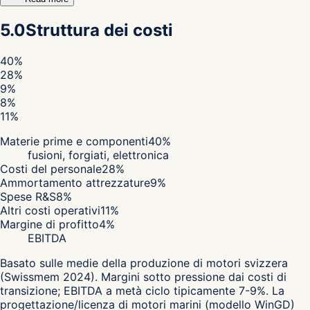
5.0
Struttura dei costi
40
%
28
%
9
%
8
%
11
%
Materie prime e componenti
40
%
fusioni, forgiati, elettronica
Costi del personale
28
%
Ammortamento attrezzature
9
%
Spese R&S
8
%
Altri costi operativi
11
%
Margine di profitto
4
%
EBITDA
Basato sulle medie della produzione di motori svizzera
(Swissmem 2024). Margini sotto pressione dai costi di
transizione; EBITDA a metà ciclo tipicamente 7-9%. La
progettazione/licenza di motori marini (modello WinGD)