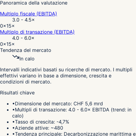
Panoramica della valutazione
Multiplo fiscale (EBITDA)
3.0 - 4.5
×
0×
15×
Multiplo di transazione (EBITDA)
4.0 - 6.0
×
0×
15×
Tendenza del mercato
In calo
Intervalli indicativi basati su ricerche di mercato. I multipli
effettivi variano in base a dimensione, crescita e
condizioni di mercato.
Risultati chiave
•
Dimensione del mercato: CHF 5,6 mrd
•
Multipli di transazione: 4.0 - 6.0× EBITDA (trend: in
calo)
•
Tasso di crescita: -4,7%
•
Aziende attive: ~480
•
Tendenza principale: Decarbonizzazione marittima e