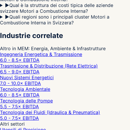
▶
Qual è la struttura dei costi tipica delle aziende
svizzere Motori a Combustione Interna?
▶
Quali regioni sono i principali cluster Motori a
Combustione Interna in Svizzera?
Industrie correlate
Altro in MEM: Energia, Ambiente & Infrastrutture
Ingegneria Energetica & Trasmissione
6.0 - 8.5
× EBITDA
Trasmissione & Distribuzione (Rete Elettrica)
6.5 - 9.0
× EBITDA
Nuovi Sistemi Energetici
7.0 - 10.0
× EBITDA
Tecnologia Ambientale
6.0 - 8.5
× EBITDA
Tecnologia delle Pompe
5.5 - 7.5
× EBITDA
Tecnologia dei Fluidi (Idraulica & Pneumatica)
5.0 - 7.5
× EBITDA
Altri settori
Utensili di Precisione