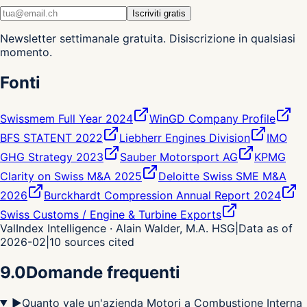
Iscriviti gratis
Newsletter settimanale gratuita. Disiscrizione in qualsiasi
momento.
Fonti
Swissmem Full Year 2024
WinGD Company Profile
BFS STATENT 2022
Liebherr Engines Division
IMO
GHG Strategy 2023
Sauber Motorsport AG
KPMG
Clarity on Swiss M&A 2025
Deloitte Swiss SME M&A
2026
Burckhardt Compression Annual Report 2024
Swiss Customs / Engine & Turbine Exports
ValIndex Intelligence · Alain Walder, M.A. HSG
|
Data as of
2026-02
|
10
sources cited
9.0
Domande frequenti
▶
Quanto vale un'azienda Motori a Combustione Interna