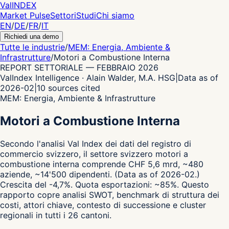
Val
INDEX
Market Pulse
Settori
Studi
Chi siamo
EN
/
DE
/
FR
/
IT
Richiedi una demo
Tutte le industrie
/
MEM: Energia, Ambiente &
Infrastrutture
/
Motori a Combustione Interna
REPORT SETTORIALE
—
FEBBRAIO 2026
ValIndex Intelligence · Alain Walder, M.A. HSG
|
Data as of
2026-02
|
10
sources cited
MEM: Energia, Ambiente & Infrastrutture
Motori a Combustione Interna
Secondo l'analisi Val Index dei dati del registro di
commercio svizzero,
il settore svizzero motori a
combustione interna comprende CHF 5,6 mrd, ~480
aziende, ~14'500 dipendenti.
(Data as of 2026-02.)
Crescita del -4,7%.
Quota esportazioni: ~85%.
Questo
rapporto copre analisi SWOT, benchmark di struttura dei
costi, attori chiave, contesto di successione e cluster
regionali in tutti i 26 cantoni.