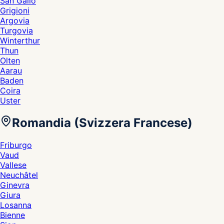
San Gallo
Grigioni
Argovia
Turgovia
Winterthur
Thun
Olten
Aarau
Baden
Coira
Uster
Romandia (Svizzera Francese)
Friburgo
Vaud
Vallese
Neuchâtel
Ginevra
Giura
Losanna
Bienne