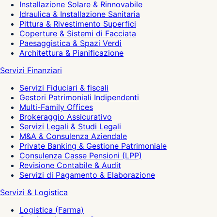
Installazione Solare & Rinnovabile
Idraulica & Installazione Sanitaria
Pittura & Rivestimento Superfici
Coperture & Sistemi di Facciata
Paesaggistica & Spazi Verdi
Architettura & Pianificazione
Servizi Finanziari
Servizi Fiduciari & fiscali
Gestori Patrimoniali Indipendenti
Multi-Family Offices
Brokeraggio Assicurativo
Servizi Legali & Studi Legali
M&A & Consulenza Aziendale
Private Banking & Gestione Patrimoniale
Consulenza Casse Pensioni (LPP)
Revisione Contabile & Audit
Servizi di Pagamento & Elaborazione
Servizi & Logistica
Logistica (Farma)