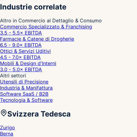
Industrie correlate
Altro in Commercio al Dettaglio & Consumo
Commercio Specializzato & Franchising
3.5 - 5.5
× EBITDA
Farmacie & Catene di Drogherie
6.5 - 9.0
× EBITDA
Ottici & Servizi Uditivi
4.5 - 7.0
× EBITDA
Mobili & Design d'Interni
3.0 - 5.0
× EBITDA
Altri settori
Utensili di Precisione
Industria & Manifattura
Software SaaS / B2B
Tecnologia & Software
Svizzera Tedesca
Zurigo
Berna