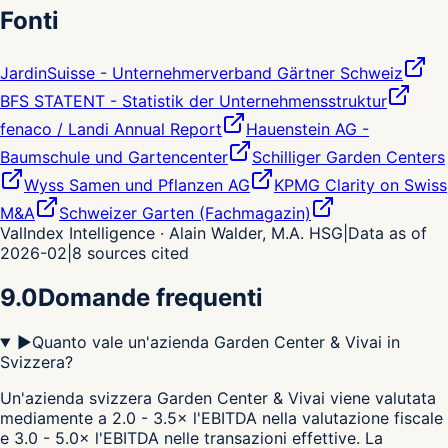
Fonti
JardinSuisse - Unternehmerverband Gärtner Schweiz
BFS STATENT - Statistik der Unternehmensstruktur
fenaco / Landi Annual Report
Hauenstein AG -
Baumschule und Gartencenter
Schilliger Garden Centers
Wyss Samen und Pflanzen AG
KPMG Clarity on Swiss
M&A
Schweizer Garten (Fachmagazin)
ValIndex Intelligence · Alain Walder, M.A. HSG
|
Data as of
2026-02
|
8
sources cited
9.0
Domande frequenti
▶
Quanto vale un'azienda Garden Center & Vivai in
Svizzera?
Un'azienda svizzera Garden Center & Vivai viene valutata
mediamente a 2.0 - 3.5× l'EBITDA nella valutazione fiscale
e 3.0 - 5.0× l'EBITDA nelle transazioni effettive. La