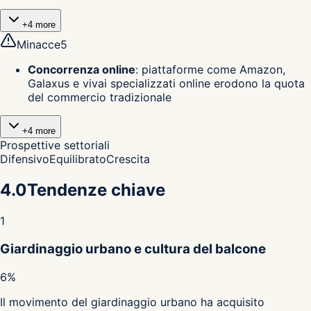
+
4
more
Minacce
5
Concorrenza online
:
piattaforme come Amazon,
Galaxus e vivai specializzati online erodono la quota
del commercio tradizionale
+
4
more
Prospettive settoriali
Difensivo
Equilibrato
Crescita
4.0
Tendenze chiave
1
Giardinaggio urbano e cultura del balcone
6%
Il movimento del giardinaggio urbano ha acquisito