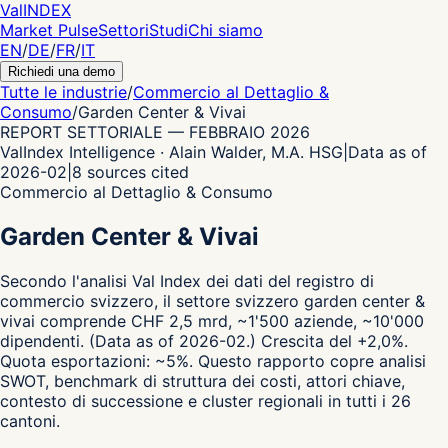
Val
INDEX
Market Pulse
Settori
Studi
Chi siamo
EN
/
DE
/
FR
/
IT
Richiedi una demo
Tutte le industrie
/
Commercio al Dettaglio &
Consumo
/
Garden Center & Vivai
REPORT SETTORIALE
—
FEBBRAIO 2026
ValIndex Intelligence · Alain Walder, M.A. HSG
|
Data as of
2026-02
|
8
sources cited
Commercio al Dettaglio & Consumo
Garden Center & Vivai
Secondo l'analisi Val Index dei dati del registro di
commercio svizzero,
il settore svizzero garden center &
vivai comprende CHF 2,5 mrd, ~1'500 aziende, ~10'000
dipendenti.
(Data as of 2026-02.)
Crescita del +2,0%.
Quota esportazioni: ~5%.
Questo rapporto copre analisi
SWOT, benchmark di struttura dei costi, attori chiave,
contesto di successione e cluster regionali in tutti i 26
cantoni.