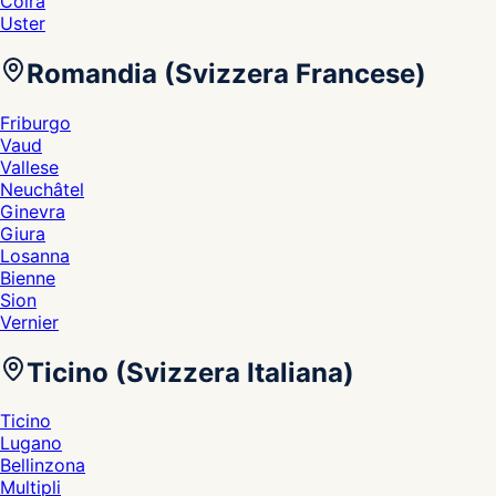
Coira
Uster
Romandia (Svizzera Francese)
Friburgo
Vaud
Vallese
Neuchâtel
Ginevra
Giura
Losanna
Bienne
Sion
Vernier
Ticino (Svizzera Italiana)
Ticino
Lugano
Bellinzona
Multipli