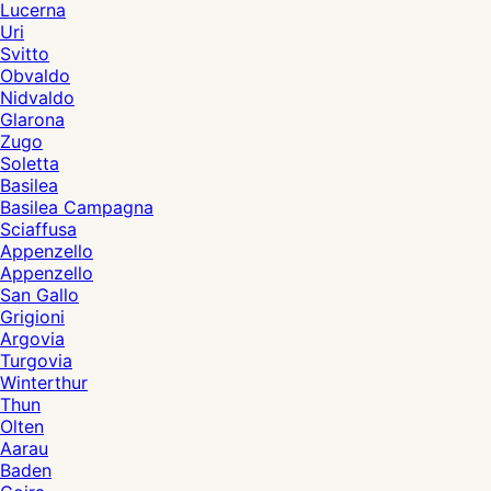
Lucerna
Uri
Svitto
Obvaldo
Nidvaldo
Glarona
Zugo
Soletta
Basilea
Basilea Campagna
Sciaffusa
Appenzello
Appenzello
San Gallo
Grigioni
Argovia
Turgovia
Winterthur
Thun
Olten
Aarau
Baden