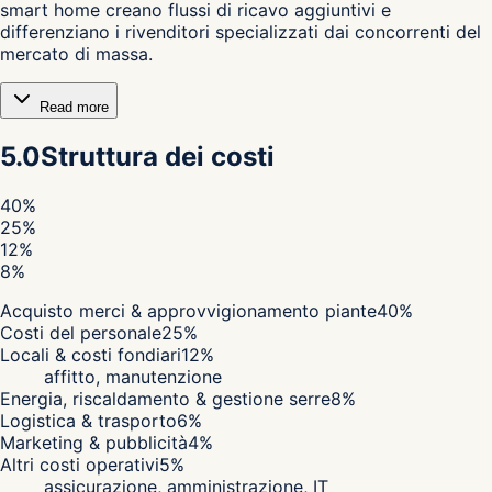
smart home creano flussi di ricavo aggiuntivi e
differenziano i rivenditori specializzati dai concorrenti del
mercato di massa.
Read more
5.0
Struttura dei costi
40
%
25
%
12
%
8
%
Acquisto merci & approvvigionamento piante
40
%
Costi del personale
25
%
Locali & costi fondiari
12
%
affitto, manutenzione
Energia, riscaldamento & gestione serre
8
%
Logistica & trasporto
6
%
Marketing & pubblicità
4
%
Altri costi operativi
5
%
assicurazione, amministrazione, IT