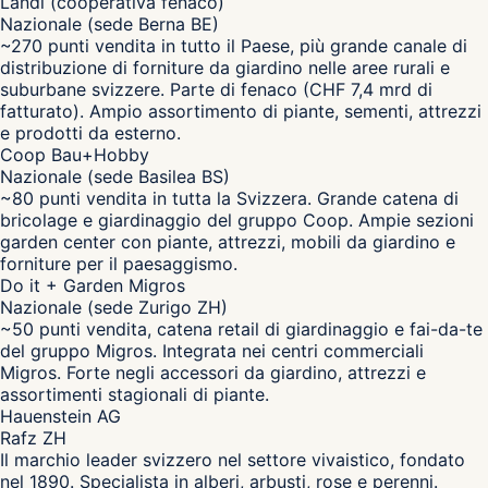
Landi (cooperativa fenaco)
Nazionale (sede Berna BE)
~270 punti vendita in tutto il Paese, più grande canale di
distribuzione di forniture da giardino nelle aree rurali e
suburbane svizzere. Parte di fenaco (CHF 7,4 mrd di
fatturato). Ampio assortimento di piante, sementi, attrezzi
e prodotti da esterno.
Coop Bau+Hobby
Nazionale (sede Basilea BS)
~80 punti vendita in tutta la Svizzera. Grande catena di
bricolage e giardinaggio del gruppo Coop. Ampie sezioni
garden center con piante, attrezzi, mobili da giardino e
forniture per il paesaggismo.
Do it + Garden Migros
Nazionale (sede Zurigo ZH)
~50 punti vendita, catena retail di giardinaggio e fai-da-te
del gruppo Migros. Integrata nei centri commerciali
Migros. Forte negli accessori da giardino, attrezzi e
assortimenti stagionali di piante.
Hauenstein AG
Rafz ZH
Il marchio leader svizzero nel settore vivaistico, fondato
nel 1890. Specialista in alberi, arbusti, rose e perenni.