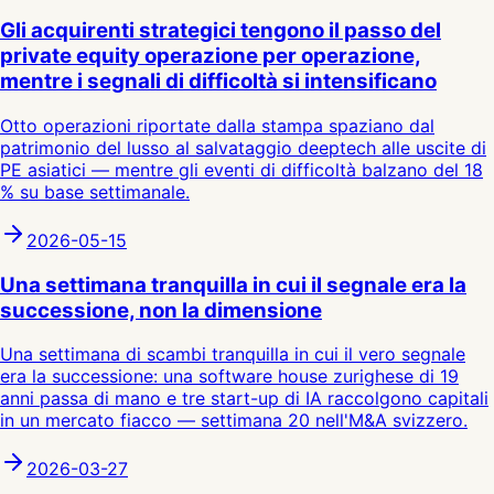
Gli acquirenti strategici tengono il passo del
private equity operazione per operazione,
mentre i segnali di difficoltà si intensificano
Otto operazioni riportate dalla stampa spaziano dal
patrimonio del lusso al salvataggio deeptech alle uscite di
PE asiatici — mentre gli eventi di difficoltà balzano del 18
% su base settimanale.
2026-05-15
Una settimana tranquilla in cui il segnale era la
successione, non la dimensione
Una settimana di scambi tranquilla in cui il vero segnale
era la successione: una software house zurighese di 19
anni passa di mano e tre start-up di IA raccolgono capitali
in un mercato fiacco — settimana 20 nell'M&A svizzero.
2026-03-27