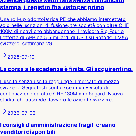
aziende questa settimana senza comunicato
stampa, il registro l'ha visto per primo
Una roll-up odontoiatrica PE che abbiamo intercettato
solo nelle iscrizioni di fusione, tre società con oltre CHF
100M di ricavi che abbandonano il revisore Big Four e
l'offerta di ABB da 5,5 miliardi di USD su Rotork: il M&A
svizzero, settimana 29.
2026-07-10
La corsa alle scadenze è finita. Gli acquirenti no.
L'uscita senza uscita raggiunge il mercato di mezzo
svizzero: Sequotech confluisce in un veicolo di
continuazione da oltre CHF 130M con Sagard. Nuovo
studio: chi possiede davvero le aziende svizzere.
2026-07-03
I consigli d'amministrazione fragili creano
venditori disponibili