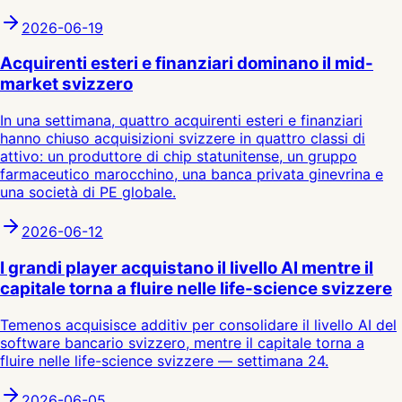
2026-06-19
Acquirenti esteri e finanziari dominano il mid-
market svizzero
In una settimana, quattro acquirenti esteri e finanziari
hanno chiuso acquisizioni svizzere in quattro classi di
attivo: un produttore di chip statunitense, un gruppo
farmaceutico marocchino, una banca privata ginevrina e
una società di PE globale.
2026-06-12
I grandi player acquistano il livello AI mentre il
capitale torna a fluire nelle life-science svizzere
Temenos acquisisce additiv per consolidare il livello AI del
software bancario svizzero, mentre il capitale torna a
fluire nelle life-science svizzere — settimana 24.
2026-06-05