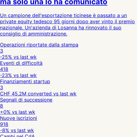
ma solo una lo ha comunicato
Un campione dell'esportazione ticinese è passato a un
private equity tedesco 95 giorni dopo aver vinto il premio
nazionale. Un'azienda di Losanna ha rinnovato il suo
consiglio di amministrazione.
Operazioni riportate dalla stampa
3
-25%
vs last wk
Eventi di difficoltà
418
-23%
vs last wk
Finanziamenti startup
3
CHF 45.2M converted
vs last wk
Segnali di successione
8
+0%
vs last wk
Nuove iscrizioni
918
-8%
vs last wk
Cambi nel CdA