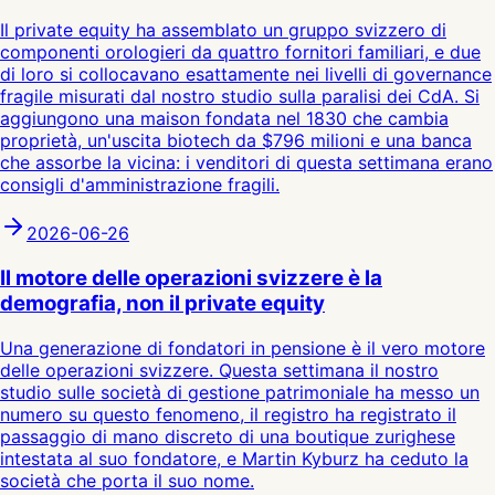
Il private equity ha assemblato un gruppo svizzero di
componenti orologieri da quattro fornitori familiari, e due
di loro si collocavano esattamente nei livelli di governance
fragile misurati dal nostro studio sulla paralisi dei CdA. Si
aggiungono una maison fondata nel 1830 che cambia
proprietà, un'uscita biotech da $796 milioni e una banca
che assorbe la vicina: i venditori di questa settimana erano
consigli d'amministrazione fragili.
2026-06-26
Il motore delle operazioni svizzere è la
demografia, non il private equity
Una generazione di fondatori in pensione è il vero motore
delle operazioni svizzere. Questa settimana il nostro
studio sulle società di gestione patrimoniale ha messo un
numero su questo fenomeno, il registro ha registrato il
passaggio di mano discreto di una boutique zurighese
intestata al suo fondatore, e Martin Kyburz ha ceduto la
società che porta il suo nome.