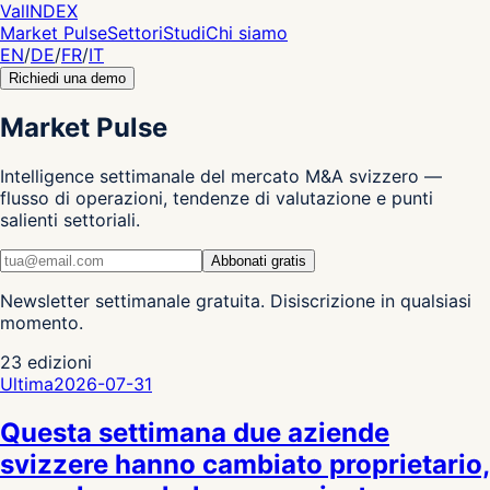
Val
INDEX
Market Pulse
Settori
Studi
Chi siamo
EN
/
DE
/
FR
/
IT
Richiedi una demo
Market Pulse
Intelligence settimanale del mercato M&A svizzero —
flusso di operazioni, tendenze di valutazione e punti
salienti settoriali.
Abbonati gratis
Newsletter settimanale gratuita. Disiscrizione in qualsiasi
momento.
23
edizioni
Ultima
2026-07-31
Questa settimana due aziende
svizzere hanno cambiato proprietario,