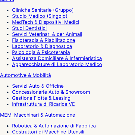
Cliniche Sanitarie (Gruppo)
Studio Medico (Singolo)
MedTech & Dispositivi Medici
Studi Dentistici
Servizi Veterinari & per Animali
Fisioterapia & Riabilitazione
Laboratorio & Diagnostica
Psicologia & Psicoterapia
Assistenza Domiciliare & Infermieristica
Apparecchiature di Laboratorio Medico
Automotive & Mobilità
Servizi Auto & Officine
Concessionarie Auto & Showroom
Gestione Flotte & Leasing
Infrastruttura di Ricarica VE
MEM: Macchinari & Automazione
Robotica & Automazione di Fabbrica
Costruttori di Macchine Utensili