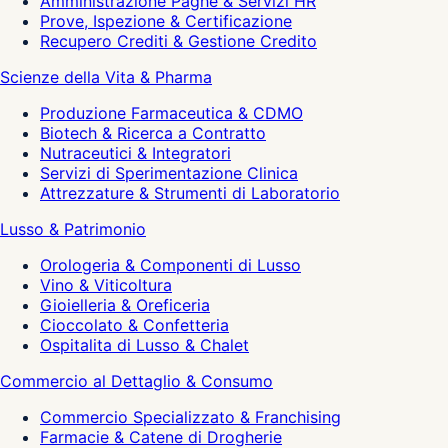
Amministrazione Paghe & Servizi HR
Prove, Ispezione & Certificazione
Recupero Crediti & Gestione Credito
Scienze della Vita & Pharma
Produzione Farmaceutica & CDMO
Biotech & Ricerca a Contratto
Nutraceutici & Integratori
Servizi di Sperimentazione Clinica
Attrezzature & Strumenti di Laboratorio
Lusso & Patrimonio
Orologeria & Componenti di Lusso
Vino & Viticoltura
Gioielleria & Oreficeria
Cioccolato & Confetteria
Ospitalita di Lusso & Chalet
Commercio al Dettaglio & Consumo
Commercio Specializzato & Franchising
Farmacie & Catene di Drogherie