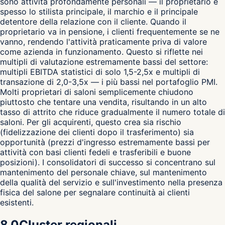
sono attività profondamente personali — il proprietario è
spesso lo stilista principale, il marchio e il principale
detentore della relazione con il cliente. Quando il
proprietario va in pensione, i clienti frequentemente se ne
vanno, rendendo l'attività praticamente priva di valore
come azienda in funzionamento. Questo si riflette nei
multipli di valutazione estremamente bassi del settore:
multipli EBITDA statistici di solo 1,5-2,5x e multipli di
transazione di 2,0-3,5x — i più bassi nel portafoglio PMI.
Molti proprietari di saloni semplicemente chiudono
piuttosto che tentare una vendita, risultando in un alto
tasso di attrito che riduce gradualmente il numero totale di
saloni. Per gli acquirenti, questo crea sia rischio
(fidelizzazione dei clienti dopo il trasferimento) sia
opportunità (prezzi d'ingresso estremamente bassi per
attività con basi clienti fedeli e trasferibili e buone
posizioni). I consolidatori di successo si concentrano sul
mantenimento del personale chiave, sul mantenimento
della qualità del servizio e sull'investimento nella presenza
fisica del salone per segnalare continuità ai clienti
esistenti.
8.0
Cluster regionali