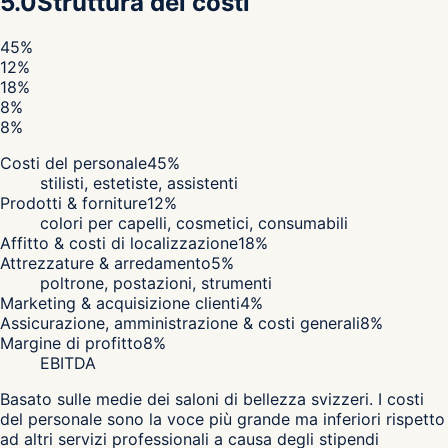
5.0
Struttura dei costi
45
%
12
%
18
%
8
%
8
%
Costi del personale
45
%
stilisti, estetiste, assistenti
Prodotti & forniture
12
%
colori per capelli, cosmetici, consumabili
Affitto & costi di localizzazione
18
%
Attrezzature & arredamento
5
%
poltrone, postazioni, strumenti
Marketing & acquisizione clienti
4
%
Assicurazione, amministrazione & costi generali
8
%
Margine di profitto
8
%
EBITDA
Basato sulle medie dei saloni di bellezza svizzeri. I costi
del personale sono la voce più grande ma inferiori rispetto
ad altri servizi professionali a causa degli stipendi