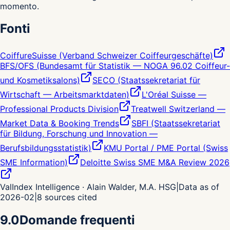
momento.
Fonti
CoiffureSuisse (Verband Schweizer Coiffeurgeschäfte)
BFS/OFS (Bundesamt für Statistik — NOGA 96.02 Coiffeur-
und Kosmetiksalons)
SECO (Staatssekretariat für
Wirtschaft — Arbeitsmarktdaten)
L'Oréal Suisse —
Professional Products Division
Treatwell Switzerland —
Market Data & Booking Trends
SBFI (Staatssekretariat
für Bildung, Forschung und Innovation —
Berufsbildungsstatistik)
KMU Portal / PME Portal (Swiss
SME Information)
Deloitte Swiss SME M&A Review 2026
ValIndex Intelligence · Alain Walder, M.A. HSG
|
Data as of
2026-02
|
8
sources cited
9.0
Domande frequenti