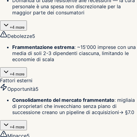
Domanda di base resistente alle recessioni — la cura
personale è una spesa non discrezionale per la
maggior parte dei consumatori
+
4
more
Debolezze
5
Frammentazione estrema
:
~15'000 imprese con una
media di soli 2-3 dipendenti ciascuna, limitando le
economie di scala
+
4
more
Fattori esterni
Opportunità
5
Consolidamento del mercato frammentato
:
migliaia
di proprietari che invecchiano senza piano di
successione creano un pipeline di acquisizioni
→ §
7.0
+
4
more
Minacce
5