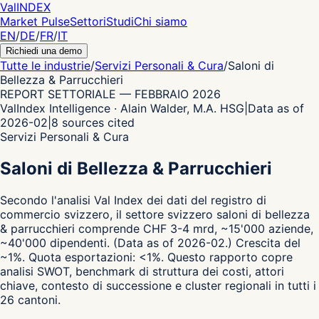
Val
INDEX
Market Pulse
Settori
Studi
Chi siamo
EN
/
DE
/
FR
/
IT
Richiedi una demo
Tutte le industrie
/
Servizi Personali & Cura
/
Saloni di
Bellezza & Parrucchieri
REPORT SETTORIALE
—
FEBBRAIO 2026
ValIndex Intelligence · Alain Walder, M.A. HSG
|
Data as of
2026-02
|
8
sources cited
Servizi Personali & Cura
Saloni di Bellezza & Parrucchieri
Secondo l'analisi Val Index dei dati del registro di
commercio svizzero,
il settore svizzero saloni di bellezza
& parrucchieri comprende CHF 3-4 mrd, ~15'000 aziende,
~40'000 dipendenti.
(Data as of 2026-02.)
Crescita del
~1%.
Quota esportazioni: <1%.
Questo rapporto copre
analisi SWOT, benchmark di struttura dei costi, attori
chiave, contesto di successione e cluster regionali in tutti i
26 cantoni.