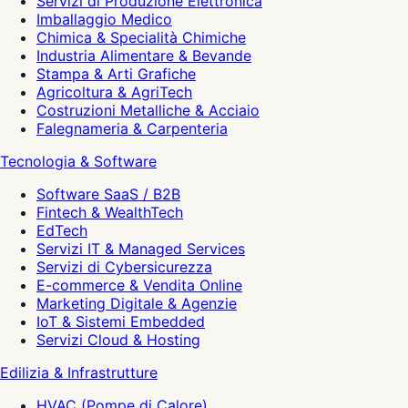
Servizi di Produzione Elettronica
Imballaggio Medico
Chimica & Specialità Chimiche
Industria Alimentare & Bevande
Stampa & Arti Grafiche
Agricoltura & AgriTech
Costruzioni Metalliche & Acciaio
Falegnameria & Carpenteria
Tecnologia & Software
Software SaaS / B2B
Fintech & WealthTech
EdTech
Servizi IT & Managed Services
Servizi di Cybersicurezza
E-commerce & Vendita Online
Marketing Digitale & Agenzie
IoT & Sistemi Embedded
Servizi Cloud & Hosting
Edilizia & Infrastrutture
HVAC (Pompe di Calore)