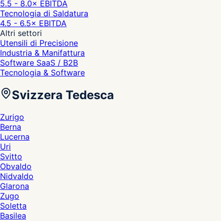
5.5 - 8.0
× EBITDA
Tecnologia di Saldatura
4.5 - 6.5
× EBITDA
Altri settori
Utensili di Precisione
Industria & Manifattura
Software SaaS / B2B
Tecnologia & Software
Svizzera Tedesca
Zurigo
Berna
Lucerna
Uri
Svitto
Obvaldo
Nidvaldo
Glarona
Zugo
Soletta
Basilea