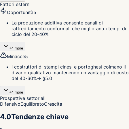
Fattori esterni
Opportunità
5
La produzione additiva consente canali di
raffreddamento conformali che migliorano i tempi di
ciclo del 20-40%
+
4
more
Minacce
5
I costruttori di stampi cinesi e portoghesi colmano il
divario qualitativo mantenendo un vantaggio di costo
del 40-60%
→ §
5.0
+
4
more
Prospettive settoriali
Difensivo
Equilibrato
Crescita
4.0
Tendenze chiave