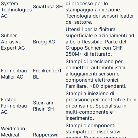
System
di processo per lo
Sciaffusa SH
Technologies
stampaggio a iniezione.
AG
Tecnologia dei sensori leader
del settore.
Utensili per la finitura
Suhner
superficiale e azionamenti ad
Abrasive
Brugg AG
albero flessibile. Parte del
Expert AG
Gruppo Suhner con CHF
250M+ di fatturato.
Stampi di precisione per
connettori automobilistici,
Formenbau
Frenkendorf
alloggiamenti sensori e
Müller AG
BL
componenti elettronici.
Familiare, ~80 dipendenti.
Stampi a iniezione di
Fostag
precisione per medtech e beni
Stein am
Formenbau
di consumo. Specialista in
Rhein SH
AG
multi-componente e
inserimento.
Stampi e componenti
Weidmann
stampati per dispositivi
Medical
Rapperswil-
medici. Servizio completo