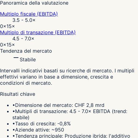
Panoramica della valutazione
Multiplo fiscale (EBITDA)
3.5 - 5.0
×
0×
15×
Multiplo di transazione (EBITDA)
4.5 - 7.0
×
0×
15×
Tendenza del mercato
Stabile
Intervalli indicativi basati su ricerche di mercato. I multipli
effettivi variano in base a dimensione, crescita e
condizioni di mercato.
Risultati chiave
•
Dimensione del mercato: CHF 2,8 mrd
•
Multipli di transazione: 4.5 - 7.0× EBITDA (trend:
stabile)
•
Tasso di crescita: -0,8%
•
Aziende attive: ~950
•
Tendenza principale: Produzione ibrida: l'additivo