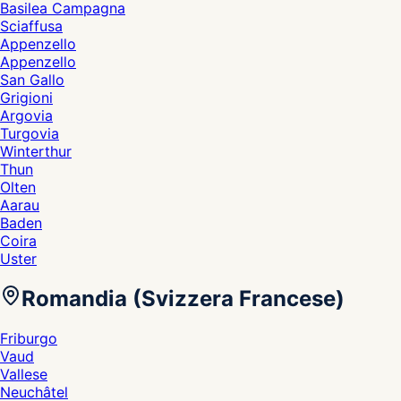
Basilea Campagna
Sciaffusa
Appenzello
Appenzello
San Gallo
Grigioni
Argovia
Turgovia
Winterthur
Thun
Olten
Aarau
Baden
Coira
Uster
Romandia (Svizzera Francese)
Friburgo
Vaud
Vallese
Neuchâtel