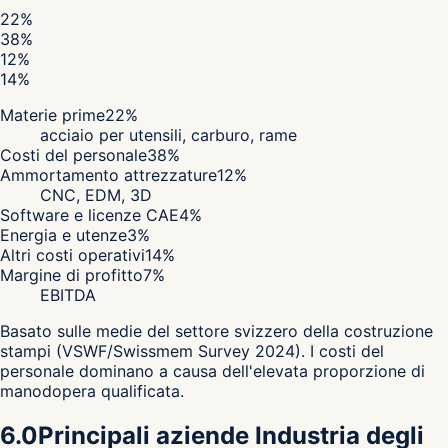
22
%
38
%
12
%
14
%
Materie prime
22
%
acciaio per utensili, carburo, rame
Costi del personale
38
%
Ammortamento attrezzature
12
%
CNC, EDM, 3D
Software e licenze CAE
4
%
Energia e utenze
3
%
Altri costi operativi
14
%
Margine di profitto
7
%
EBITDA
Basato sulle medie del settore svizzero della costruzione
stampi (VSWF/Swissmem Survey 2024). I costi del
personale dominano a causa dell'elevata proporzione di
manodopera qualificata.
6.0
Principali aziende Industria degli