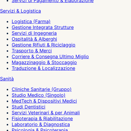
Servizi di Pagamento & Elaborazione
Servizi & Logistica
Logistica (Farma)
Gestione Integrata Strutture
Servizi di Ingegneria
Ospitalità & Alberghi
Gestione Rifiuti & Riciclaggio
Trasporto & Merci
Corriere & Consegna Ultimo Miglio
Magazzinaggio & Stoccaggio
Traduzione & Localizzazione
Sanità
Cliniche Sanitarie (Gruppo)
Studio Medico (Singolo)
MedTech & Dispositivi Medici
Studi Dentistici
Servizi Veterinari & per Animali
Fisioterapia & Riabilitazione
Laboratorio & Diagnostica
Psicologia & Psicoterapia