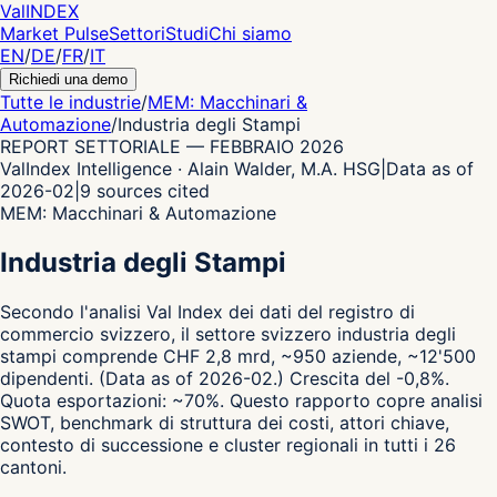
Val
INDEX
Market Pulse
Settori
Studi
Chi siamo
EN
/
DE
/
FR
/
IT
Richiedi una demo
Tutte le industrie
/
MEM: Macchinari &
Automazione
/
Industria degli Stampi
REPORT SETTORIALE
—
FEBBRAIO 2026
ValIndex Intelligence · Alain Walder, M.A. HSG
|
Data as of
2026-02
|
9
sources cited
MEM: Macchinari & Automazione
Industria degli Stampi
Secondo l'analisi Val Index dei dati del registro di
commercio svizzero,
il settore svizzero industria degli
stampi comprende CHF 2,8 mrd, ~950 aziende, ~12'500
dipendenti.
(Data as of 2026-02.)
Crescita del -0,8%.
Quota esportazioni: ~70%.
Questo rapporto copre analisi
SWOT, benchmark di struttura dei costi, attori chiave,
contesto di successione e cluster regionali in tutti i 26
cantoni.