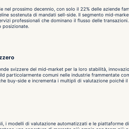
ie nel prossimo decennio, con solo il 22% delle aziende fami
pipeline sostenuta di mandati sell-side. Il segmento mid-ma
servizi professionali che dominano il flusso delle transazion
o posizionate.
izzero
ende svizzere del mid-market per la loro stabilità, innovazi
ld particolarmente comuni nelle industrie frammentate come i
e buy-side e incrementa i multipli di valutazione poiché il
ali, i modelli di valutazione automatizzati e le piattaforme d