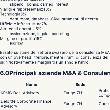
stipendi, bonus, carried interest
Viaggi e rappresentanza
8
%
Tecnologia
5
%
data room, database, CRM, strumenti di ricerca
Ufficio e infrastruttura
7
%
Altri costi operativi
5
%
assicurazione, legale, marketing
Margine di profitto
15
%
EBITDA
Basato su stime del settore svizzero della consulenza M&A 
con un overhead inferiore, mentre i rami di consulenza dei 
significativamente i margini tra un anno e l'altro.
6.0
Principali aziende M&A & Consulen
Nome
Sede
Prati
KPMG Deal Advisory
Zurigo ZH
compe
Deloitte Corporate Finance
Zurigo ZH
Consul
Advisory