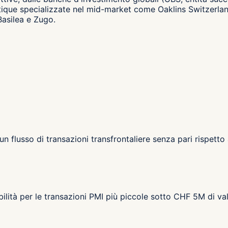
utique specializzate nel mid-market come Oaklins Switzerla
 Basilea e Zugo.
n flusso di transazioni transfrontaliere senza pari rispett
bilità per le transazioni PMI più piccole sotto CHF 5M di va