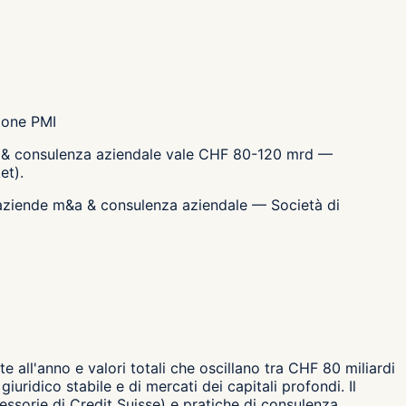
sione PMI
m&a & consulenza aziendale vale CHF 80-120 mrd —
et).
50 aziende m&a & consulenza aziendale — Società di
 all'anno e valori totali che oscillano tra CHF 80 miliardi
uridico stabile e di mercati dei capitali profondi. Il
ssorie di Credit Suisse) e pratiche di consulenza