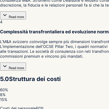
consulenza M&A. Strumenti come Dealsuite e Midaxo consent
discrezione, la fiducia e le relazioni personali fa sì che la 
Read more
4
Complessità transfrontaliera ed evoluzione norm
L'M&A svizzero coinvolge sempre più dimensioni transfronta
L'implementazione dell'OCSE Pillar Two, i quadri normativi 
alle transazioni. Le società di consulenza con reti transfr
commissioni premium e vincono più mandati.
Read more
5.0
Struttura dei costi
60
%
8
%
15
%
Costi del personale
60
%