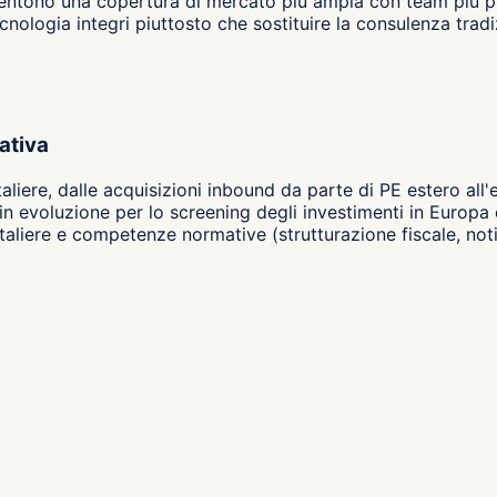
ono una copertura di mercato più ampia con team più picco
tecnologia integri piuttosto che sostituire la consulenza tradi
ativa
liere, dalle acquisizioni inbound da parte di PE estero all
in evoluzione per lo screening degli investimenti in Europa
ontaliere e competenze normative (strutturazione fiscale, n