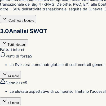
transazionale dei Big 4 (KPMG, Deloitte, PwC, EY) alle bo
oltre il 60% dell'attività transazionale, seguita da Ginevra,
Continua a leggere
3.0
Analisi SWOT
Tutti i dettagli
Fattori interni
Punti di forza
5
La Svizzera come hub globale di sedi centrali genera u
+
4
more
Debolezze
5
Le elevate aspettative di compenso limitano l'accessi
+
4
more