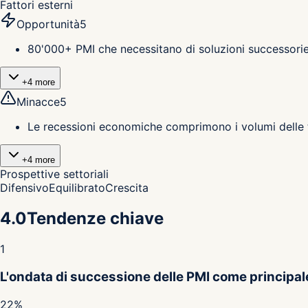
Fattori esterni
Opportunità
5
80'000+ PMI che necessitano di soluzioni successorie
+
4
more
Minacce
5
Le recessioni economiche comprimono i volumi delle t
+
4
more
Prospettive settoriali
Difensivo
Equilibrato
Crescita
4.0
Tendenze chiave
1
L'ondata di successione delle PMI come principal
22%