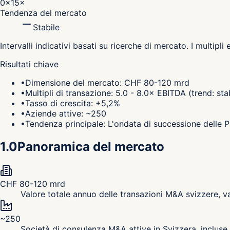
0×
15×
Tendenza del mercato
Stabile
Intervalli indicativi basati su ricerche di mercato. I multipl
Risultati chiave
•
Dimensione del mercato: CHF 80-120 mrd
•
Multipli di transazione: 5.0 - 8.0× EBITDA (trend: sta
•
Tasso di crescita: +5,2%
•
Aziende attive: ~250
•
Tendenza principale: L'ondata di successione delle 
1.0
Panoramica del mercato
CHF 80-120 mrd
Valore totale annuo delle transazioni M&A svizzere, 
~250
Società di consulenza M&A attive in Svizzera, incluse