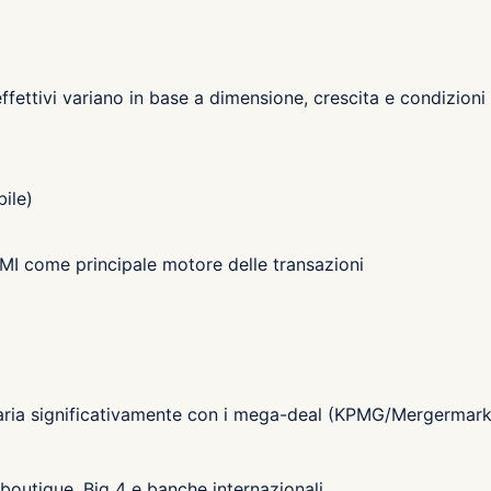
i effettivi variano in base a dimensione, crescita e condizioni
bile)
PMI come principale motore delle transazioni
varia significativamente con i mega-deal (KPMG/Mergermark
 boutique, Big 4 e banche internazionali