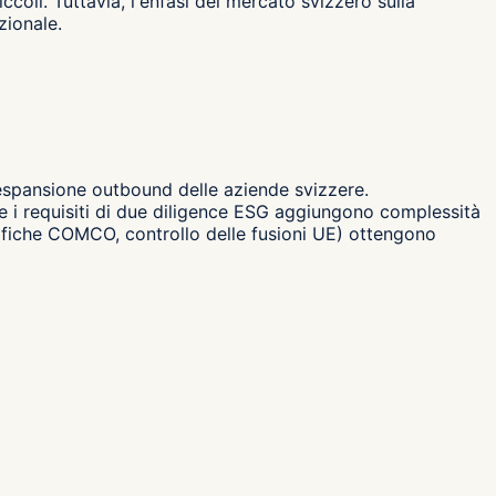
li. Tuttavia, l'enfasi del mercato svizzero sulla
zionale.
'espansione outbound delle aziende svizzere.
 e i requisiti di due diligence ESG aggiungono complessità
otifiche COMCO, controllo delle fusioni UE) ottengono