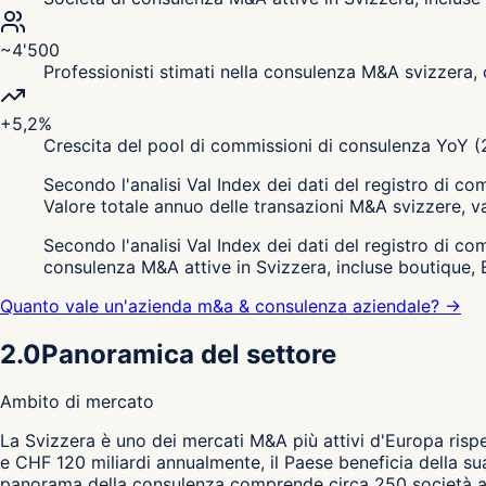
~4'500
Professionisti stimati nella consulenza M&A svizzera, 
+5,2%
Crescita del pool di commissioni di consulenza YoY (2
Secondo l'analisi Val Index dei dati del registro di 
Valore totale annuo delle transazioni M&A svizzere, 
Secondo l'analisi Val Index dei dati del registro di 
consulenza M&A attive in Svizzera, incluse boutique, B
Quanto vale un'azienda m&a & consulenza aziendale? →
2.0
Panoramica del settore
Ambito di mercato
L
a Svizzera è uno dei mercati M&A più attivi d'Europa rispet
e CHF 120 miliardi annualmente, il Paese beneficia della sua
panorama della consulenza comprende circa 250 società atti