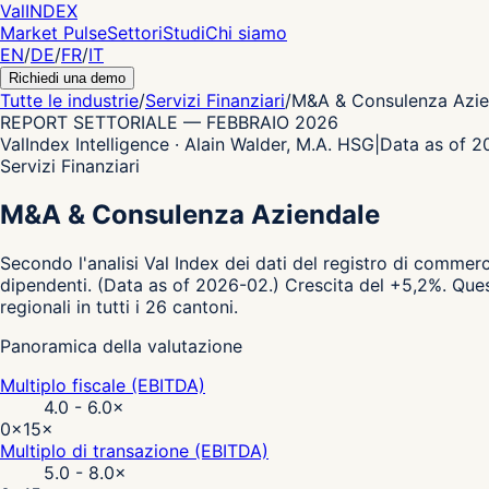
Val
INDEX
Market Pulse
Settori
Studi
Chi siamo
EN
/
DE
/
FR
/
IT
Richiedi una demo
Tutte le industrie
/
Servizi Finanziari
/
M&A & Consulenza Azie
REPORT SETTORIALE
—
FEBBRAIO 2026
ValIndex Intelligence · Alain Walder, M.A. HSG
|
Data as of 
Servizi Finanziari
M&A & Consulenza Aziendale
Secondo l'analisi Val Index dei dati del registro di commerc
dipendenti.
(Data as of 2026-02.)
Crescita del +5,2%.
Ques
regionali in tutti i 26 cantoni.
Panoramica della valutazione
Multiplo fiscale (EBITDA)
4.0 - 6.0
×
0×
15×
Multiplo di transazione (EBITDA)
5.0 - 8.0
×