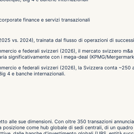
corporate finance e servizi transazionali
025 vs. 2024), trainata dal flusso di operazioni di succes
commercio e federali svizzeri (2026), il mercato svizzero 
varia significativamente con i mega-deal (KPMG/Mergermark
commercio e federali svizzeri (2026), la Svizzera conta ~2
ig 4 e banche internazionali.
to alle sue dimensioni. Con oltre 350 transazioni annunciate
 posizione come hub globale di sedi centrali, di un quadro gi
ve, dalle banche d'investimento globali (UBS, entità succe