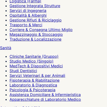
Logistica (Farma)
Gestione Integrata Strutture
Servizi di Ingegneria
Ospitalità & Alberghi
Gestione Rifiuti & Riciclaggio
Trasporto & Merci
Corriere & Consegna Ultimo Miglio
Magazzinaggio & Stoccaggio
Traduzione & Localizzazione
Sanità
Cliniche Sanitarie (Gruppo)
Studio Medico (Singolo)
MedTech & Dispositivi Medici
Studi Dentistici
Servizi Veterinari & per Animali
Fisioterapia & Riabilitazione
Laboratorio & Diagnostica
Psicologia & Psicoterapia
Assistenza Domiciliare & Infermieristica
Apparecchiature di Laboratorio Medico