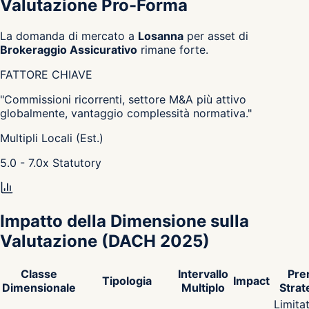
Valutazione Pro-Forma
La domanda di mercato a
Losanna
per asset di
Brokeraggio Assicurativo
rimane forte.
FATTORE CHIAVE
"
Commissioni ricorrenti, settore M&A più attivo
globalmente, vantaggio complessità normativa.
"
Multipli Locali (Est.)
5.0 - 7.0
x
Statutory
Impatto della Dimensione sulla
Valutazione
(DACH 2025)
Classe
Intervallo
Pre
Tipologia
Impact
Dimensionale
Multiplo
Strat
Limita