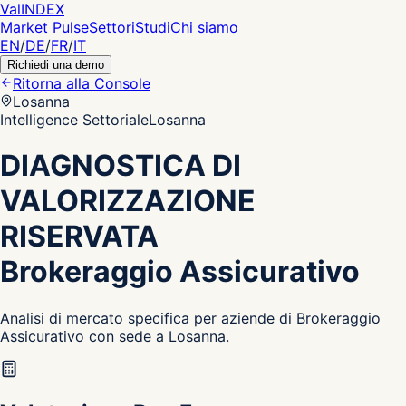
Val
INDEX
Market Pulse
Settori
Studi
Chi siamo
EN
/
DE
/
FR
/
IT
Richiedi una demo
Ritorna alla Console
Losanna
Intelligence Settoriale
Losanna
DIAGNOSTICA DI
VALORIZZAZIONE
RISERVATA
Brokeraggio Assicurativo
Analisi di mercato specifica per aziende di Brokeraggio
Assicurativo con sede a Losanna.