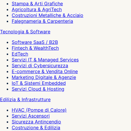
Stampa & Arti Grafiche
Agricoltura & AgriTech
Costruzioni Metalliche & Acciaio
Falegnameria & Carpenteria
Tecnologia & Software
Software SaaS / B2B
Fintech & WealthTech
EdTech
Servizi IT & Managed Services
Servizi di Cybersicurezza
E-commerce & Vendita Online
Marketing Digitale & Agenzie
IoT & Sistemi Embedded
Servizi Cloud & Hosting
Edilizia & Infrastrutture
HVAC (Pompe di Calore)
Servizi Ascensori
Sicurezza Antincendio
Costruzione & Edilizia