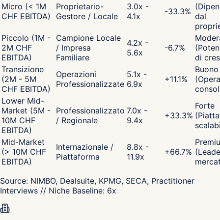
Micro (< 1M
Proprietario-
3.0x -
(Dipen
-33.3
%
CHF EBITDA)
Gestore / Locale
4.1x
dal
propri
Piccolo (1M -
Campione Locale
Moder
4.2x -
2M CHF
/ Impresa
-6.7
%
(Poten
5.6x
EBITDA)
Familiare
di cres
Transizione
Buono
Operazioni
5.1x -
(2M - 5M
+
11.1
%
(Opera
Professionalizzate
6.9x
CHF EBITDA)
consol
Lower Mid-
Forte
Market (5M -
Professionalizzato
7.0x -
+
33.3
%
(Piatt
10M CHF
/ Regionale
9.4x
scalabi
EBITDA)
Mid-Market
Premi
Internazionale /
8.8x -
(> 10M CHF
+
66.7
%
(Leade
Piattaforma
11.9x
EBITDA)
merca
Source:
NIMBO, Dealsuite, KPMG, SECA, Practitioner
Interviews
// Niche Baseline:
6
x