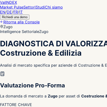
Val
INDEX
Market Pulse
Settori
Studi
Chi siamo
EN
/
DE
/
FR
/
IT
Richiedi una demo
Ritorna alla Console
Zugo
Intelligence Settoriale
Zugo
DIAGNOSTICA DI VALORIZZ
Costruzione & Edilizia
Analisi di mercato specifica per aziende di Costruzione & E
Valutazione Pro-Forma
La domanda di mercato a
Zugo
per asset di
Costruzione &
FATTORE CHIAVE