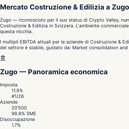
Mercato Costruzione & Edilizia a Zug
Zugo — riconosciuto per il suo status di Crypto Valley, num
Costruzione & Edilizia in Svizzera. L'ambiente commerciale 
questa nicchia.
I multipli EBITDA attuali per le aziende di Costruzione & Edi
del settore è stabile, guidato da: Market consolidation and
Zugo
—
Panoramica economica
Imposta
11.9
%
#
1
/26
Aziende
20’500
98.8
% SME
Disoccupazione
1.7
%