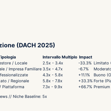
zione
(DACH 2025)
ipologia
Intervallo Multiplo
Impact
estore / Locale
2.5x - 3.4x
-33.3
%
Limitato 
e / Impresa Familiare
3.5x - 4.7x
-6.7
%
Moderato 
fessionalizzate
4.3x - 5.8x
+
11.1
%
Buono (O
zato / Regionale
5.8x - 7.8x
+
33.3
%
Forte (Pi
 / Piattaforma
7.3x - 9.9x
+
66.7
%
Premium 
iews
// Niche Baseline:
5
x