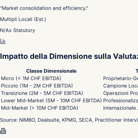
"
Market consolidation and efficiency.
"
Multipli Locali (Est.)
N/A
x
Statutory
Impatto della Dimensione sulla Valuta
Classe Dimensionale
T
Micro (< 1M CHF EBITDA)
Proprietario-G
Piccolo (1M - 2M CHF EBITDA)
Campione Local
Transizione (2M - 5M CHF EBITDA)
Operazioni Pro
Lower Mid-Market (5M - 10M CHF EBITDA)
Professionaliz
Mid-Market (> 10M CHF EBITDA)
Internazionale
Source:
NIMBO, Dealsuite, KPMG, SECA, Practitioner Interv