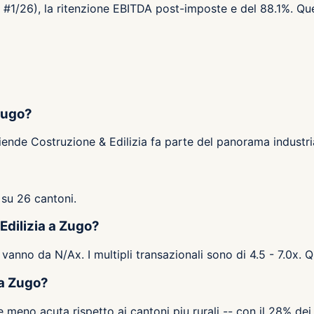
e #1/26), la ritenzione EBITDA post-imposte e del 88.1%. Que
Zugo?
iende Costruzione & Edilizia fa parte del panorama industri
 su 26 cantoni.
 Edilizia a Zugo?
a vanno da N/Ax. I multipli transazionali sono di 4.5 - 7.0x. 
 a Zugo?
eno acuta rispetto ai cantoni piu rurali -- con il 28% dei 