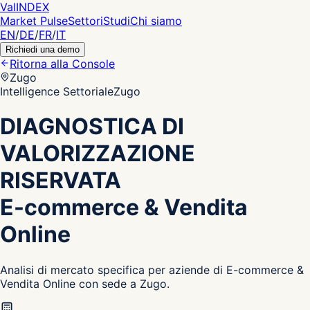
Val
INDEX
Market Pulse
Settori
Studi
Chi siamo
EN
/
DE
/
FR
/
IT
Richiedi una demo
Ritorna alla Console
Zugo
Intelligence Settoriale
Zugo
DIAGNOSTICA DI
VALORIZZAZIONE
RISERVATA
E-commerce & Vendita
Online
Analisi di mercato specifica per aziende di E-commerce &
Vendita Online con sede a Zugo.