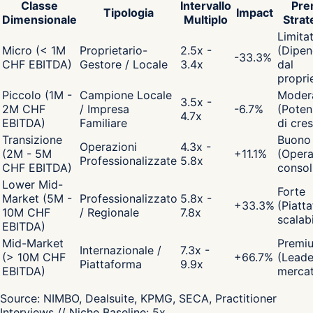
Classe
Intervallo
Pre
Tipologia
Impact
Dimensionale
Multiplo
Strat
Limita
Micro (< 1M
Proprietario-
2.5x -
(Dipen
-33.3
%
CHF EBITDA)
Gestore / Locale
3.4x
dal
propri
Piccolo (1M -
Campione Locale
Moder
3.5x -
2M CHF
/ Impresa
-6.7
%
(Poten
4.7x
EBITDA)
Familiare
di cres
Transizione
Buono
Operazioni
4.3x -
(2M - 5M
+
11.1
%
(Opera
Professionalizzate
5.8x
CHF EBITDA)
consol
Lower Mid-
Forte
Market (5M -
Professionalizzato
5.8x -
+
33.3
%
(Piatt
10M CHF
/ Regionale
7.8x
scalabi
EBITDA)
Mid-Market
Premi
Internazionale /
7.3x -
(> 10M CHF
+
66.7
%
(Leade
Piattaforma
9.9x
EBITDA)
merca
Source:
NIMBO, Dealsuite, KPMG, SECA, Practitioner
Interviews
// Niche Baseline:
5
x