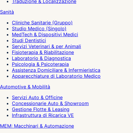
Traduzione & Localizzazione
Sanità
Cliniche Sanitarie (Gruppo)
Studio Medico (Singolo)
MedTech & Dispositivi Medici
Studi Dentistici
Servizi Veterinari & per Animali
Fisioterapia & Riabilitazione
Laboratorio & Diagnostica
Psicologia & Psicoterapia
Assistenza Domiciliare & Infermieristica
Apparecchiature di Laboratorio Medico
Automotive & Mobilità
Servizi Auto & Officine
Concessionarie Auto & Showroom
Gestione Flotte & Leasing
Infrastruttura di Ricarica VE
MEM: Macchinari & Automazione