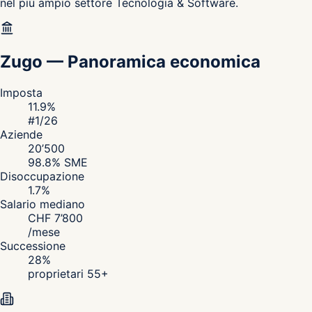
nel più ampio settore Tecnologia & Software.
Zugo
—
Panoramica economica
Imposta
11.9
%
#
1
/26
Aziende
20’500
98.8
% SME
Disoccupazione
1.7
%
Salario mediano
CHF
7’800
/
mese
Successione
28
%
proprietari 55+