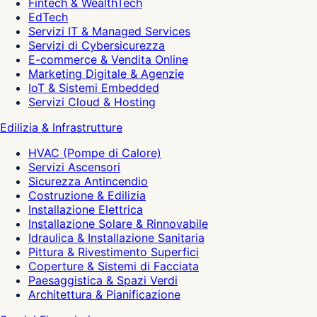
Fintech & WealthTech
EdTech
Servizi IT & Managed Services
Servizi di Cybersicurezza
E-commerce & Vendita Online
Marketing Digitale & Agenzie
IoT & Sistemi Embedded
Servizi Cloud & Hosting
Edilizia & Infrastrutture
HVAC (Pompe di Calore)
Servizi Ascensori
Sicurezza Antincendio
Costruzione & Edilizia
Installazione Elettrica
Installazione Solare & Rinnovabile
Idraulica & Installazione Sanitaria
Pittura & Rivestimento Superfici
Coperture & Sistemi di Facciata
Paesaggistica & Spazi Verdi
Architettura & Pianificazione