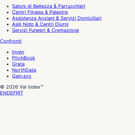
Saloni di Bellezza & Parrucchieri
Centri Fitness & Palestre
Assistenza Anziani & Servizi Domiciliari
Asili Nido & Centri Diurni
Servizi Funebri & Cremazione
Confronti
Inven
PitchBook
Grata
NorthData
Gain.pro
©
2026
Val Index™
EN
DE
FR
IT