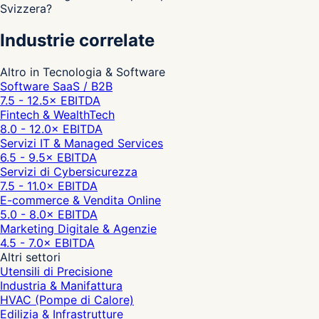
Svizzera?
Industrie correlate
Altro in Tecnologia & Software
Software SaaS / B2B
7.5 - 12.5
× EBITDA
Fintech & WealthTech
8.0 - 12.0
× EBITDA
Servizi IT & Managed Services
6.5 - 9.5
× EBITDA
Servizi di Cybersicurezza
7.5 - 11.0
× EBITDA
E-commerce & Vendita Online
5.0 - 8.0
× EBITDA
Marketing Digitale & Agenzie
4.5 - 7.0
× EBITDA
Altri settori
Utensili di Precisione
Industria & Manifattura
HVAC (Pompe di Calore)
Edilizia & Infrastrutture