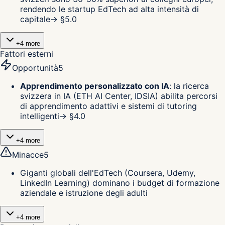
rendendo le startup EdTech ad alta intensità di
capitale
→ §
5.0
+
4
more
Fattori esterni
Opportunità
5
Apprendimento personalizzato con IA
:
la ricerca
svizzera in IA (ETH AI Center, IDSIA) abilita percorsi
di apprendimento adattivi e sistemi di tutoring
intelligenti
→ §
4.0
+
4
more
Minacce
5
Giganti globali dell'EdTech (Coursera, Udemy,
LinkedIn Learning) dominano i budget di formazione
aziendale e istruzione degli adulti
+
4
more