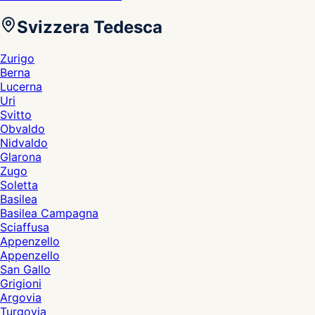
Svizzera Tedesca
Zurigo
Berna
Lucerna
Uri
Svitto
Obvaldo
Nidvaldo
Glarona
Zugo
Soletta
Basilea
Basilea Campagna
Sciaffusa
Appenzello
Appenzello
San Gallo
Grigioni
Argovia
Turgovia