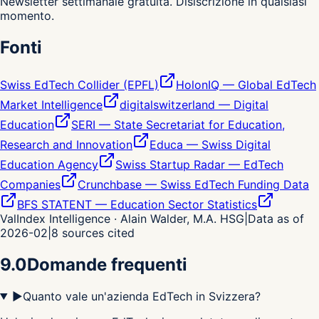
Newsletter settimanale gratuita. Disiscrizione in qualsiasi
momento.
Fonti
Swiss EdTech Collider (EPFL)
HolonIQ — Global EdTech
Market Intelligence
digitalswitzerland — Digital
Education
SERI — State Secretariat for Education,
Research and Innovation
Educa — Swiss Digital
Education Agency
Swiss Startup Radar — EdTech
Companies
Crunchbase — Swiss EdTech Funding Data
BFS STATENT — Education Sector Statistics
ValIndex Intelligence · Alain Walder, M.A. HSG
|
Data as of
2026-02
|
8
sources cited
9.0
Domande frequenti
▶
Quanto vale un'azienda EdTech in Svizzera?