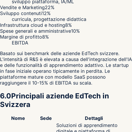
sviluppo piattaforma, IA/ML
Vendite e Marketing
22
%
Sviluppo contenuti
12
%
curricula, progettazione didattica
Infrastruttura cloud e hosting
8
%
Spese generali e amministrative
10
%
Margine di profitto
8
%
EBITDA
Basato sui benchmark delle aziende EdTech svizzere.
L'intensità di R&S è elevata a causa dell'integrazione dell'IA
e delle funzionalità di apprendimento adattivo. Le startup
in fase iniziale operano tipicamente in perdita. Le
piattaforme mature con modello SaaS possono
raggiungere il 10-15% di EBITDA su scala.
6.0
Principali aziende EdTech in
Svizzera
Nome
Sede
Dettagli
Soluzioni di apprendimento
digitale e piattaforma di