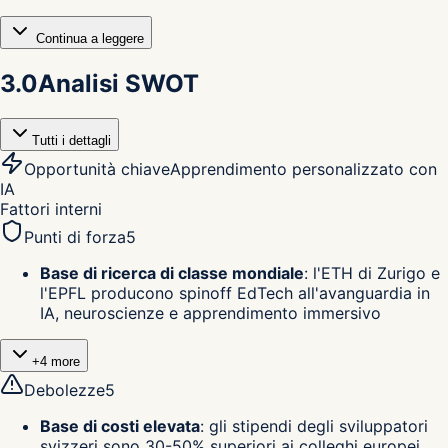
Continua a leggere
3.0
Analisi SWOT
Tutti i dettagli
Opportunità chiave
Apprendimento personalizzato con
IA
Fattori interni
Punti di forza
5
Base di ricerca di classe mondiale
:
l'ETH di Zurigo e
l'EPFL producono spinoff EdTech all'avanguardia in
IA, neuroscienze e apprendimento immersivo
+
4
more
Debolezze
5
Base di costi elevata
:
gli stipendi degli sviluppatori
svizzeri sono 30-50% superiori ai colleghi europei,