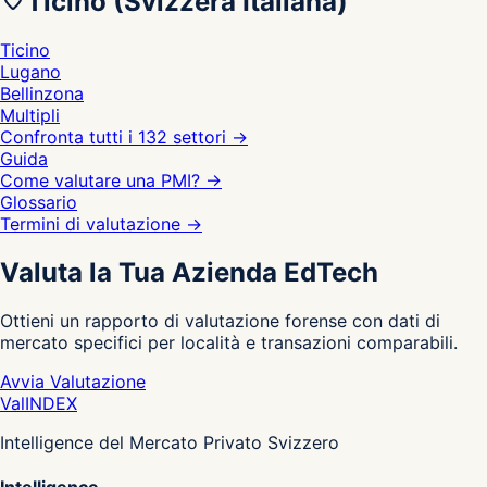
Ticino (Svizzera Italiana)
Ticino
Lugano
Bellinzona
Multipli
Confronta tutti i 132 settori
→
Guida
Come valutare una PMI?
→
Glossario
Termini di valutazione
→
Valuta la Tua Azienda EdTech
Ottieni un rapporto di valutazione forense con dati di
mercato specifici per località e transazioni comparabili.
Avvia Valutazione
Val
INDEX
Intelligence del Mercato Privato Svizzero