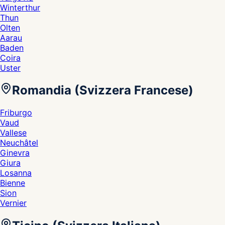
Winterthur
Thun
Olten
Aarau
Baden
Coira
Uster
Romandia (Svizzera Francese)
Friburgo
Vaud
Vallese
Neuchâtel
Ginevra
Giura
Losanna
Bienne
Sion
Vernier