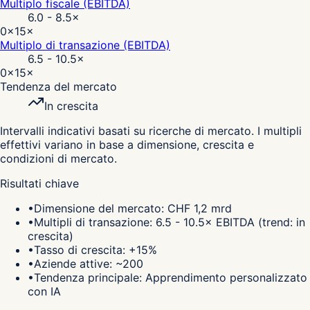
Multiplo fiscale (EBITDA)
6.0 - 8.5
×
0×
15×
Multiplo di transazione (EBITDA)
6.5 - 10.5
×
0×
15×
Tendenza del mercato
In crescita
Intervalli indicativi basati su ricerche di mercato. I multipli
effettivi variano in base a dimensione, crescita e
condizioni di mercato.
Risultati chiave
•
Dimensione del mercato: CHF 1,2 mrd
•
Multipli di transazione: 6.5 - 10.5× EBITDA (trend: in
crescita)
•
Tasso di crescita: +15%
•
Aziende attive: ~200
•
Tendenza principale: Apprendimento personalizzato
con IA