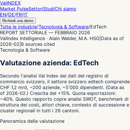
Val
INDEX
Market Pulse
Settori
Studi
Chi siamo
EN
/
DE
/
FR
/
IT
Richiedi una demo
Tutte le industrie
/
Tecnologia & Software
/
EdTech
REPORT SETTORIALE
—
FEBBRAIO 2026
ValIndex Intelligence · Alain Walder, M.A. HSG
|
Data as of
2026-02
|
8
sources cited
Tecnologia & Software
Valutazione azienda: EdTech
Secondo l'analisi Val Index dei dati del registro di
commercio svizzero,
il settore svizzero edtech comprende
CHF 1,2 mrd, ~200 aziende, ~5'000 dipendenti.
(Data as
of 2026-02.)
Crescita del +15%.
Quota esportazioni:
~40%.
Questo rapporto copre analisi SWOT, benchmark di
struttura dei costi, attori chiave, contesto di successione e
cluster regionali in tutti i 26 cantoni.
Panoramica della valutazione