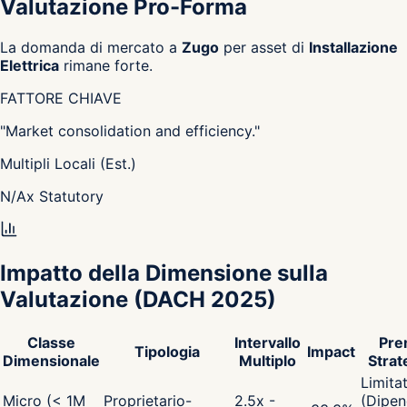
Valutazione Pro-Forma
La domanda di mercato a
Zugo
per asset di
Installazione
Elettrica
rimane forte.
FATTORE CHIAVE
"
Market consolidation and efficiency.
"
Multipli Locali (Est.)
N/A
x
Statutory
Impatto della Dimensione sulla
Valutazione
(DACH 2025)
Classe
Intervallo
Pre
Tipologia
Impact
Dimensionale
Multiplo
Strat
Limita
Micro (< 1M
Proprietario-
2.5x -
(Dipen