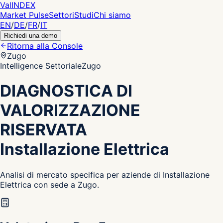
Val
INDEX
Market Pulse
Settori
Studi
Chi siamo
EN
/
DE
/
FR
/
IT
Richiedi una demo
Ritorna alla Console
Zugo
Intelligence Settoriale
Zugo
DIAGNOSTICA DI
VALORIZZAZIONE
RISERVATA
Installazione Elettrica
Analisi di mercato specifica per aziende di Installazione
Elettrica con sede a Zugo.