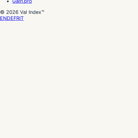
Gain.pro
©
2026
Val Index™
EN
DE
FR
IT