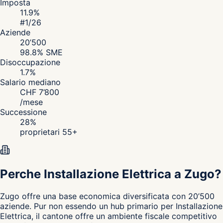
Imposta
11.9
%
#
1
/26
Aziende
20’500
98.8
% SME
Disoccupazione
1.7
%
Salario mediano
CHF
7’800
/
mese
Successione
28
%
proprietari 55+
Perche Installazione Elettrica a Zugo?
Zugo
offre una base economica diversificata con 20’500
aziende. Pur non essendo un hub primario per Installazione
Elettrica, il cantone
offre un ambiente fiscale competitivo