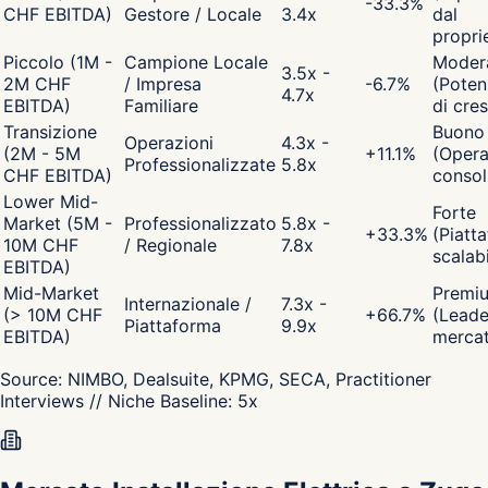
-33.3
%
CHF EBITDA)
Gestore / Locale
3.4x
dal
propri
Piccolo (1M -
Campione Locale
Moder
3.5x -
2M CHF
/ Impresa
-6.7
%
(Poten
4.7x
EBITDA)
Familiare
di cres
Transizione
Buono
Operazioni
4.3x -
(2M - 5M
+
11.1
%
(Opera
Professionalizzate
5.8x
CHF EBITDA)
consol
Lower Mid-
Forte
Market (5M -
Professionalizzato
5.8x -
+
33.3
%
(Piatt
10M CHF
/ Regionale
7.8x
scalabi
EBITDA)
Mid-Market
Premi
Internazionale /
7.3x -
(> 10M CHF
+
66.7
%
(Leade
Piattaforma
9.9x
EBITDA)
merca
Source:
NIMBO, Dealsuite, KPMG, SECA, Practitioner
Interviews
// Niche Baseline:
5
x