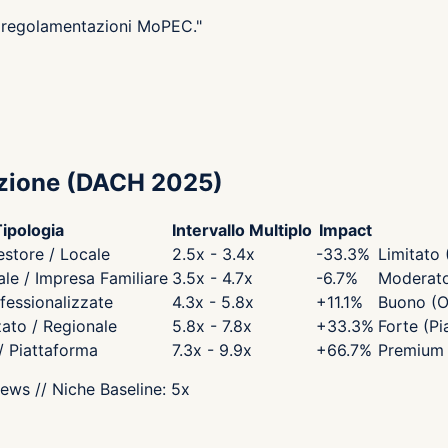
i, regolamentazioni MoPEC.
"
zione
(DACH 2025)
ipologia
Intervallo Multiplo
Impact
estore / Locale
2.5x - 3.4x
-33.3
%
Limitato 
e / Impresa Familiare
3.5x - 4.7x
-6.7
%
Moderato 
fessionalizzate
4.3x - 5.8x
+
11.1
%
Buono (O
zato / Regionale
5.8x - 7.8x
+
33.3
%
Forte (Pi
 / Piattaforma
7.3x - 9.9x
+
66.7
%
Premium 
iews
// Niche Baseline:
5
x