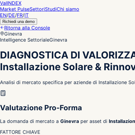
Val
INDEX
Market Pulse
Settori
Studi
Chi siamo
EN
/
DE
/
FR
/
IT
Richiedi una demo
Ritorna alla Console
Ginevra
Intelligence Settoriale
Ginevra
DIAGNOSTICA DI VALORIZZ
Installazione Solare & Rinno
Analisi di mercato specifica per aziende di Installazione S
Valutazione Pro-Forma
La domanda di mercato a
Ginevra
per asset di
Installazio
FATTORE CHIAVE