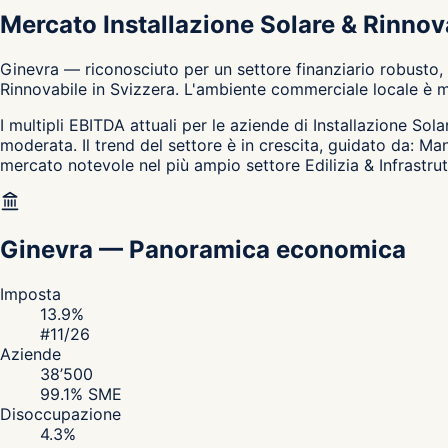
Mercato Installazione Solare & Rinnov
Ginevra — riconosciuto per un settore finanziario robusto, 
Rinnovabile in Svizzera. L'ambiente commerciale locale è mo
I multipli EBITDA attuali per le aziende di Installazione Sol
moderata. Il trend del settore è in crescita, guidato da: M
mercato notevole nel più ampio settore Edilizia & Infrastrut
Ginevra
—
Panoramica economica
Imposta
13.9
%
#
11
/26
Aziende
38’500
99.1
% SME
Disoccupazione
4.3
%