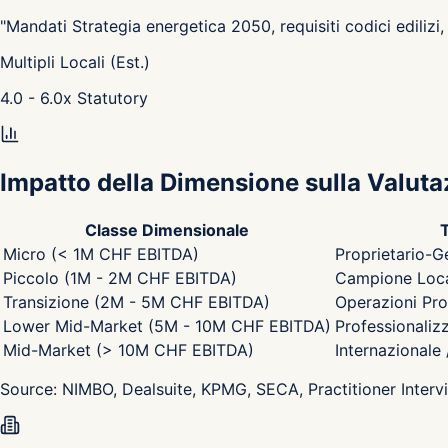
"
Mandati Strategia energetica 2050, requisiti codici ediliz
Multipli Locali (Est.)
4.0 - 6.0
x
Statutory
Impatto della Dimensione sulla Valuta
Classe Dimensionale
T
Micro (< 1M CHF EBITDA)
Proprietario-G
Piccolo (1M - 2M CHF EBITDA)
Campione Local
Transizione (2M - 5M CHF EBITDA)
Operazioni Pro
Lower Mid-Market (5M - 10M CHF EBITDA)
Professionaliz
Mid-Market (> 10M CHF EBITDA)
Internazionale
Source:
NIMBO, Dealsuite, KPMG, SECA, Practitioner Interv