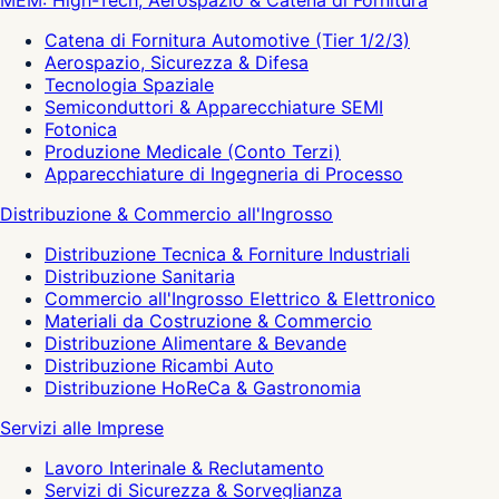
MEM: High-Tech, Aerospazio & Catena di Fornitura
Catena di Fornitura Automotive (Tier 1/2/3)
Aerospazio, Sicurezza & Difesa
Tecnologia Spaziale
Semiconduttori & Apparecchiature SEMI
Fotonica
Produzione Medicale (Conto Terzi)
Apparecchiature di Ingegneria di Processo
Distribuzione & Commercio all'Ingrosso
Distribuzione Tecnica & Forniture Industriali
Distribuzione Sanitaria
Commercio all'Ingrosso Elettrico & Elettronico
Materiali da Costruzione & Commercio
Distribuzione Alimentare & Bevande
Distribuzione Ricambi Auto
Distribuzione HoReCa & Gastronomia
Servizi alle Imprese
Lavoro Interinale & Reclutamento
Servizi di Sicurezza & Sorveglianza