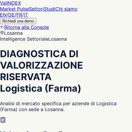
Val
INDEX
Market Pulse
Settori
Studi
Chi siamo
EN
/
DE
/
FR
/
IT
Richiedi una demo
Ritorna alla Console
Losanna
Intelligence Settoriale
Losanna
DIAGNOSTICA DI
VALORIZZAZIONE
RISERVATA
Logistica (Farma)
Analisi di mercato specifica per aziende di Logistica
(Farma) con sede a Losanna.