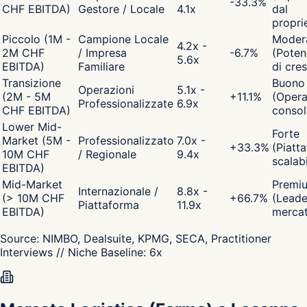
-33.3
%
CHF EBITDA)
Gestore / Locale
4.1x
dal
propri
Piccolo (1M -
Campione Locale
Moder
4.2x -
2M CHF
/ Impresa
-6.7
%
(Poten
5.6x
EBITDA)
Familiare
di cres
Transizione
Buono
Operazioni
5.1x -
(2M - 5M
+
11.1
%
(Opera
Professionalizzate
6.9x
CHF EBITDA)
consol
Lower Mid-
Forte
Market (5M -
Professionalizzato
7.0x -
+
33.3
%
(Piatt
10M CHF
/ Regionale
9.4x
scalabi
EBITDA)
Mid-Market
Premi
Internazionale /
8.8x -
(> 10M CHF
+
66.7
%
(Leade
Piattaforma
11.9x
EBITDA)
merca
Source:
NIMBO, Dealsuite, KPMG, SECA, Practitioner
Interviews
// Niche Baseline:
6
x