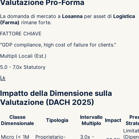
Valutazione Pro-Forma
La domanda di mercato a
Losanna
per asset di
Logistica
(Farma)
rimane forte.
FATTORE CHIAVE
"
GDP compliance, high cost of failure for clients.
"
Multipli Locali (Est.)
5.0 - 7.0
x
Statutory
Impatto della Dimensione sulla
Valutazione
(DACH 2025)
Classe
Intervallo
Pre
Tipologia
Impact
Dimensionale
Multiplo
Strat
Limita
Micro (< 1M
Proprietario-
3.0x -
(Dipen