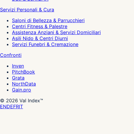
Servizi Personali & Cura
Saloni di Bellezza & Parrucchieri
Centri Fitness & Palestre
Assistenza Anziani & Servizi Domiciliari
Asili Nido & Centri Diurni
Servizi Funebri & Cremazione
Confronti
Inven
PitchBook
Grata
NorthData
Gain.pro
©
2026
Val Index™
EN
DE
FR
IT