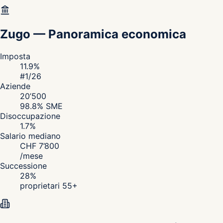
Zugo
—
Panoramica economica
Imposta
11.9
%
#
1
/26
Aziende
20’500
98.8
% SME
Disoccupazione
1.7
%
Salario mediano
CHF
7’800
/
mese
Successione
28
%
proprietari 55+