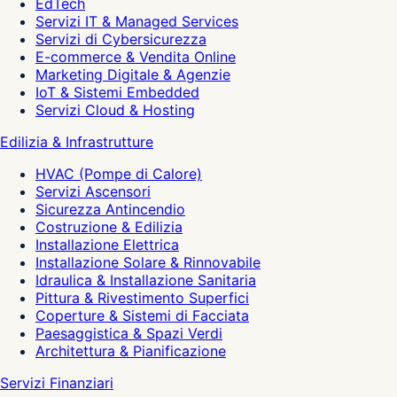
EdTech
Servizi IT & Managed Services
Servizi di Cybersicurezza
E-commerce & Vendita Online
Marketing Digitale & Agenzie
IoT & Sistemi Embedded
Servizi Cloud & Hosting
Edilizia & Infrastrutture
HVAC (Pompe di Calore)
Servizi Ascensori
Sicurezza Antincendio
Costruzione & Edilizia
Installazione Elettrica
Installazione Solare & Rinnovabile
Idraulica & Installazione Sanitaria
Pittura & Rivestimento Superfici
Coperture & Sistemi di Facciata
Paesaggistica & Spazi Verdi
Architettura & Pianificazione
Servizi Finanziari