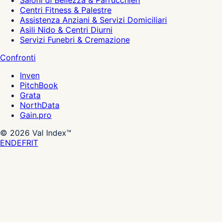
Saloni di Bellezza & Parrucchieri
Centri Fitness & Palestre
Assistenza Anziani & Servizi Domiciliari
Asili Nido & Centri Diurni
Servizi Funebri & Cremazione
Confronti
Inven
PitchBook
Grata
NorthData
Gain.pro
©
2026
Val Index™
EN
DE
FR
IT