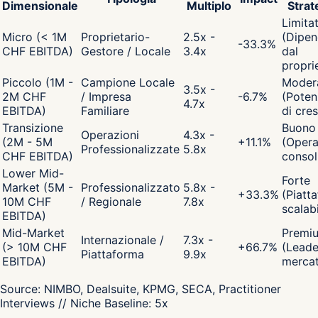
Dimensionale
Multiplo
Strat
Limita
Micro (< 1M
Proprietario-
2.5x -
(Dipen
-33.3
%
CHF EBITDA)
Gestore / Locale
3.4x
dal
propri
Piccolo (1M -
Campione Locale
Moder
3.5x -
2M CHF
/ Impresa
-6.7
%
(Poten
4.7x
EBITDA)
Familiare
di cres
Transizione
Buono
Operazioni
4.3x -
(2M - 5M
+
11.1
%
(Opera
Professionalizzate
5.8x
CHF EBITDA)
consol
Lower Mid-
Forte
Market (5M -
Professionalizzato
5.8x -
+
33.3
%
(Piatt
10M CHF
/ Regionale
7.8x
scalabi
EBITDA)
Mid-Market
Premi
Internazionale /
7.3x -
(> 10M CHF
+
66.7
%
(Leade
Piattaforma
9.9x
EBITDA)
merca
Source:
NIMBO, Dealsuite, KPMG, SECA, Practitioner
Interviews
// Niche Baseline:
5
x