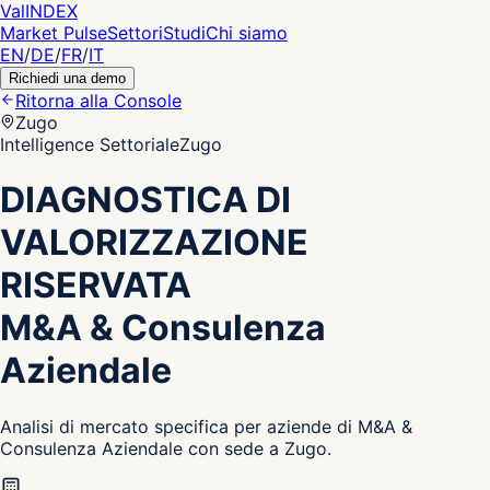
Val
INDEX
Market Pulse
Settori
Studi
Chi siamo
EN
/
DE
/
FR
/
IT
Richiedi una demo
Ritorna alla Console
Zugo
Intelligence Settoriale
Zugo
DIAGNOSTICA DI
VALORIZZAZIONE
RISERVATA
M&A & Consulenza
Aziendale
Analisi di mercato specifica per aziende di M&A &
Consulenza Aziendale con sede a Zugo.