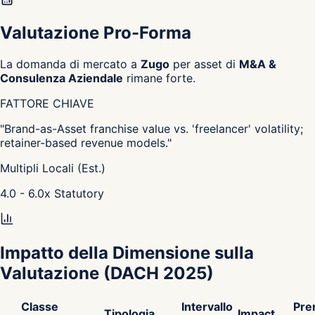
Valutazione Pro-Forma
La domanda di mercato a
Zugo
per asset di
M&A &
Consulenza Aziendale
rimane forte.
FATTORE CHIAVE
"
Brand-as-Asset franchise value vs. 'freelancer' volatility;
retainer-based revenue models.
"
Multipli Locali (Est.)
4.0 - 6.0
x
Statutory
Impatto della Dimensione sulla
Valutazione
(DACH 2025)
Classe
Intervallo
Pre
Tipologia
Impact