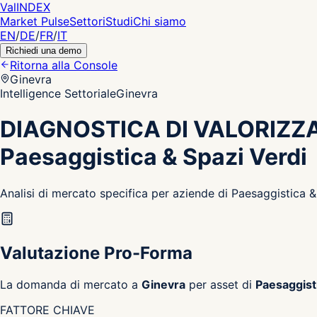
Val
INDEX
Market Pulse
Settori
Studi
Chi siamo
EN
/
DE
/
FR
/
IT
Richiedi una demo
Ritorna alla Console
Ginevra
Intelligence Settoriale
Ginevra
DIAGNOSTICA DI VALORIZZ
Paesaggistica & Spazi Verdi
Analisi di mercato specifica per aziende di Paesaggistica 
Valutazione Pro-Forma
La domanda di mercato a
Ginevra
per asset di
Paesaggist
FATTORE CHIAVE