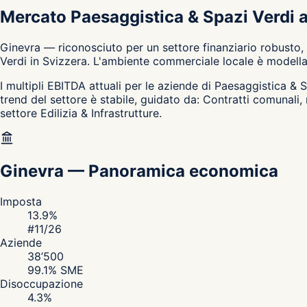
Mercato Paesaggistica & Spazi Verdi 
Ginevra — riconosciuto per un settore finanziario robusto,
Verdi in Svizzera. L'ambiente commerciale locale è modellat
I multipli EBITDA attuali per le aziende di Paesaggistica & Sp
trend del settore è stabile, guidato da: Contratti comunal
settore Edilizia & Infrastrutture.
Ginevra
—
Panoramica economica
Imposta
13.9
%
#
11
/26
Aziende
38’500
99.1
% SME
Disoccupazione
4.3
%