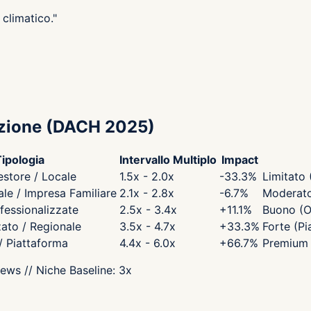
climatico.
"
zione
(DACH 2025)
ipologia
Intervallo Multiplo
Impact
estore / Locale
1.5x - 2.0x
-33.3
%
Limitato 
e / Impresa Familiare
2.1x - 2.8x
-6.7
%
Moderato 
fessionalizzate
2.5x - 3.4x
+
11.1
%
Buono (O
zato / Regionale
3.5x - 4.7x
+
33.3
%
Forte (Pi
 / Piattaforma
4.4x - 6.0x
+
66.7
%
Premium 
iews
// Niche Baseline:
3
x