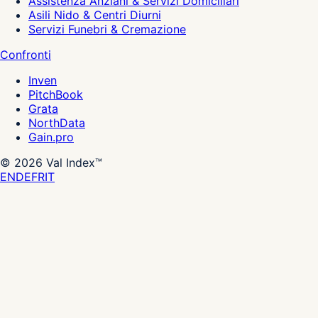
Assistenza Anziani & Servizi Domiciliari
Asili Nido & Centri Diurni
Servizi Funebri & Cremazione
Confronti
Inven
PitchBook
Grata
NorthData
Gain.pro
©
2026
Val Index™
EN
DE
FR
IT