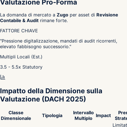
Valutazione Pro-Forma
La domanda di mercato a
Zugo
per asset di
Revisione
Contabile & Audit
rimane forte.
FATTORE CHIAVE
"
Pressione digitalizzazione, mandati di audit ricorrenti,
elevato fabbisogno successorio.
"
Multipli Locali (Est.)
3.5 - 5.5
x
Statutory
Impatto della Dimensione sulla
Valutazione
(DACH 2025)
Classe
Intervallo
Pre
Tipologia
Impact
Dimensionale
Multiplo
Strat
Limita