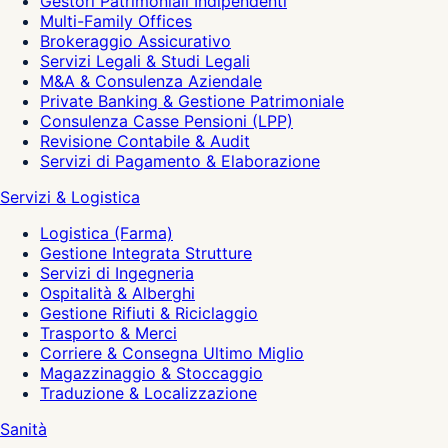
Gestori Patrimoniali Indipendenti
Multi-Family Offices
Brokeraggio Assicurativo
Servizi Legali & Studi Legali
M&A & Consulenza Aziendale
Private Banking & Gestione Patrimoniale
Consulenza Casse Pensioni (LPP)
Revisione Contabile & Audit
Servizi di Pagamento & Elaborazione
Servizi & Logistica
Logistica (Farma)
Gestione Integrata Strutture
Servizi di Ingegneria
Ospitalità & Alberghi
Gestione Rifiuti & Riciclaggio
Trasporto & Merci
Corriere & Consegna Ultimo Miglio
Magazzinaggio & Stoccaggio
Traduzione & Localizzazione
Sanità