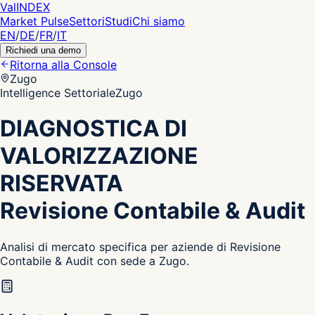
Val
INDEX
Market Pulse
Settori
Studi
Chi siamo
EN
/
DE
/
FR
/
IT
Richiedi una demo
Ritorna alla Console
Zugo
Intelligence Settoriale
Zugo
DIAGNOSTICA DI
VALORIZZAZIONE
RISERVATA
Revisione Contabile & Audit
Analisi di mercato specifica per aziende di Revisione
Contabile & Audit con sede a Zugo.