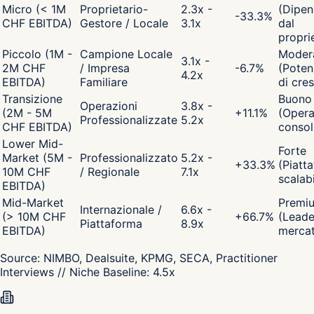
Micro (< 1M
Proprietario-
2.3x -
(Dipen
-33.3
%
CHF EBITDA)
Gestore / Locale
3.1x
dal
propri
Piccolo (1M -
Campione Locale
Moder
3.1x -
2M CHF
/ Impresa
-6.7
%
(Poten
4.2x
EBITDA)
Familiare
di cres
Transizione
Buono
Operazioni
3.8x -
(2M - 5M
+
11.1
%
(Opera
Professionalizzate
5.2x
CHF EBITDA)
consol
Lower Mid-
Forte
Market (5M -
Professionalizzato
5.2x -
+
33.3
%
(Piatt
10M CHF
/ Regionale
7.1x
scalabi
EBITDA)
Mid-Market
Premi
Internazionale /
6.6x -
(> 10M CHF
+
66.7
%
(Leade
Piattaforma
8.9x
EBITDA)
merca
Source:
NIMBO, Dealsuite, KPMG, SECA, Practitioner
Interviews
// Niche Baseline:
4.5
x