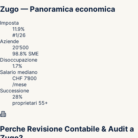
Zugo
—
Panoramica economica
Imposta
11.9
%
#
1
/26
Aziende
20’500
98.8
% SME
Disoccupazione
1.7
%
Salario mediano
CHF
7’800
/
mese
Successione
28
%
proprietari 55+
Perche Revisione Contabile & Audit a
Zugo?