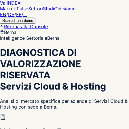
Val
INDEX
Market Pulse
Settori
Studi
Chi siamo
EN
/
DE
/
FR
/
IT
Richiedi una demo
Ritorna alla Console
Berna
Intelligence Settoriale
Berna
DIAGNOSTICA DI
VALORIZZAZIONE
RISERVATA
Servizi Cloud & Hosting
Analisi di mercato specifica per aziende di Servizi Cloud &
Hosting con sede a Berna.