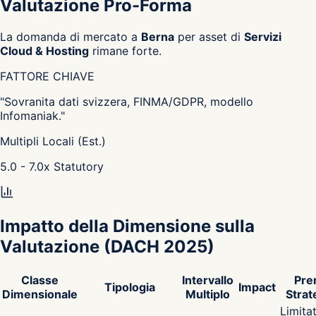
Valutazione Pro-Forma
La domanda di mercato a
Berna
per asset di
Servizi
Cloud & Hosting
rimane forte.
FATTORE CHIAVE
"
Sovranita dati svizzera, FINMA/GDPR, modello
Infomaniak.
"
Multipli Locali (Est.)
5.0 - 7.0
x
Statutory
Impatto della Dimensione sulla
Valutazione
(DACH 2025)
Classe
Intervallo
Pre
Tipologia
Impact
Dimensionale
Multiplo
Strat
Limita