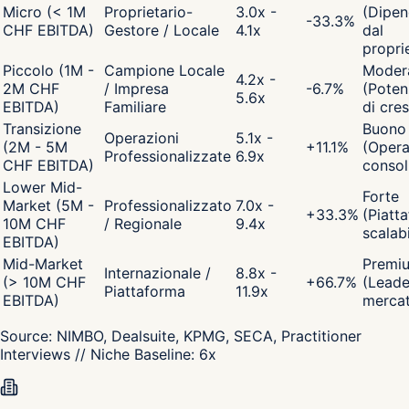
Micro (< 1M
Proprietario-
3.0x -
(Dipen
-33.3
%
CHF EBITDA)
Gestore / Locale
4.1x
dal
propri
Piccolo (1M -
Campione Locale
Moder
4.2x -
2M CHF
/ Impresa
-6.7
%
(Poten
5.6x
EBITDA)
Familiare
di cres
Transizione
Buono
Operazioni
5.1x -
(2M - 5M
+
11.1
%
(Opera
Professionalizzate
6.9x
CHF EBITDA)
consol
Lower Mid-
Forte
Market (5M -
Professionalizzato
7.0x -
+
33.3
%
(Piatt
10M CHF
/ Regionale
9.4x
scalabi
EBITDA)
Mid-Market
Premi
Internazionale /
8.8x -
(> 10M CHF
+
66.7
%
(Leade
Piattaforma
11.9x
EBITDA)
merca
Source:
NIMBO, Dealsuite, KPMG, SECA, Practitioner
Interviews
// Niche Baseline:
6
x