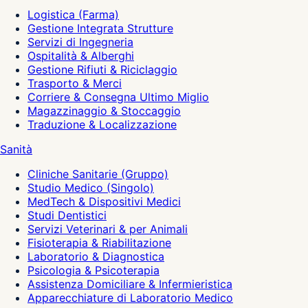
Logistica (Farma)
Gestione Integrata Strutture
Servizi di Ingegneria
Ospitalità & Alberghi
Gestione Rifiuti & Riciclaggio
Trasporto & Merci
Corriere & Consegna Ultimo Miglio
Magazzinaggio & Stoccaggio
Traduzione & Localizzazione
Sanità
Cliniche Sanitarie (Gruppo)
Studio Medico (Singolo)
MedTech & Dispositivi Medici
Studi Dentistici
Servizi Veterinari & per Animali
Fisioterapia & Riabilitazione
Laboratorio & Diagnostica
Psicologia & Psicoterapia
Assistenza Domiciliare & Infermieristica
Apparecchiature di Laboratorio Medico