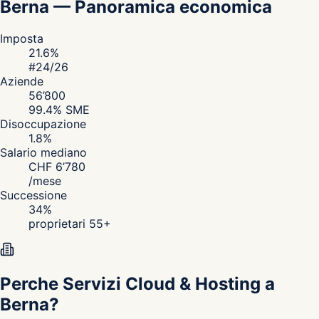
Berna
—
Panoramica economica
Imposta
21.6
%
#
24
/26
Aziende
56’800
99.4
% SME
Disoccupazione
1.8
%
Salario mediano
CHF
6’780
/
mese
Successione
34
%
proprietari 55+
Perche Servizi Cloud & Hosting a
Berna?