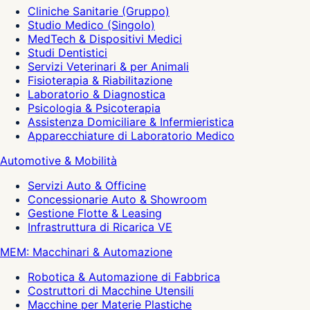
Cliniche Sanitarie (Gruppo)
Studio Medico (Singolo)
MedTech & Dispositivi Medici
Studi Dentistici
Servizi Veterinari & per Animali
Fisioterapia & Riabilitazione
Laboratorio & Diagnostica
Psicologia & Psicoterapia
Assistenza Domiciliare & Infermieristica
Apparecchiature di Laboratorio Medico
Automotive & Mobilità
Servizi Auto & Officine
Concessionarie Auto & Showroom
Gestione Flotte & Leasing
Infrastruttura di Ricarica VE
MEM: Macchinari & Automazione
Robotica & Automazione di Fabbrica
Costruttori di Macchine Utensili
Macchine per Materie Plastiche