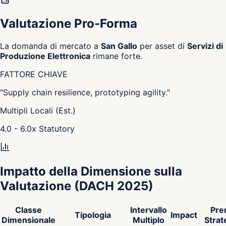
Valutazione Pro-Forma
La domanda di mercato a
San Gallo
per asset di
Servizi di
Produzione Elettronica
rimane forte.
FATTORE CHIAVE
"
Supply chain resilience, prototyping agility.
"
Multipli Locali (Est.)
4.0 - 6.0
x
Statutory
Impatto della Dimensione sulla
Valutazione
(DACH 2025)
Classe
Intervallo
Pre
Tipologia
Impact
Dimensionale
Multiplo
Strat