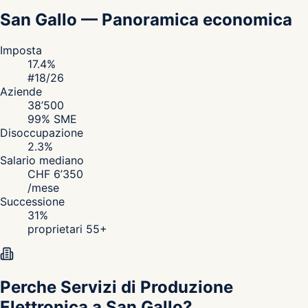
San Gallo
—
Panoramica economica
Imposta
17.4
%
#
18
/26
Aziende
38’500
99
% SME
Disoccupazione
2.3
%
Salario mediano
CHF
6’350
/
mese
Successione
31
%
proprietari 55+
Perche Servizi di Produzione
Elettronica a San Gallo?