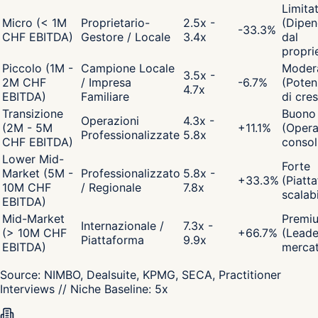
Limita
Micro (< 1M
Proprietario-
2.5x -
(Dipen
-33.3
%
CHF EBITDA)
Gestore / Locale
3.4x
dal
propri
Piccolo (1M -
Campione Locale
Moder
3.5x -
2M CHF
/ Impresa
-6.7
%
(Poten
4.7x
EBITDA)
Familiare
di cres
Transizione
Buono
Operazioni
4.3x -
(2M - 5M
+
11.1
%
(Opera
Professionalizzate
5.8x
CHF EBITDA)
consol
Lower Mid-
Forte
Market (5M -
Professionalizzato
5.8x -
+
33.3
%
(Piatt
10M CHF
/ Regionale
7.8x
scalabi
EBITDA)
Mid-Market
Premi
Internazionale /
7.3x -
(> 10M CHF
+
66.7
%
(Leade
Piattaforma
9.9x
EBITDA)
merca
Source:
NIMBO, Dealsuite, KPMG, SECA, Practitioner
Interviews
// Niche Baseline:
5
x