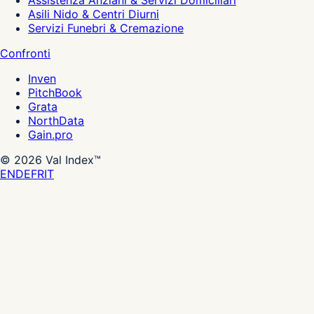
Assistenza Anziani & Servizi Domiciliari
Asili Nido & Centri Diurni
Servizi Funebri & Cremazione
Confronti
Inven
PitchBook
Grata
NorthData
Gain.pro
©
2026
Val Index™
EN
DE
FR
IT