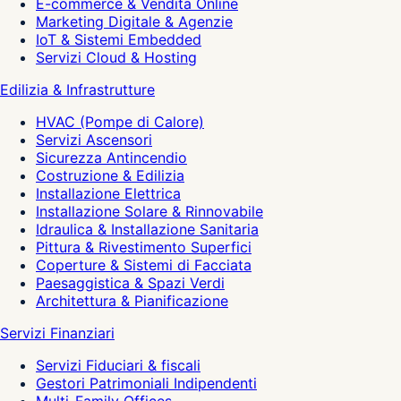
E-commerce & Vendita Online
Marketing Digitale & Agenzie
IoT & Sistemi Embedded
Servizi Cloud & Hosting
Edilizia & Infrastrutture
HVAC (Pompe di Calore)
Servizi Ascensori
Sicurezza Antincendio
Costruzione & Edilizia
Installazione Elettrica
Installazione Solare & Rinnovabile
Idraulica & Installazione Sanitaria
Pittura & Rivestimento Superfici
Coperture & Sistemi di Facciata
Paesaggistica & Spazi Verdi
Architettura & Pianificazione
Servizi Finanziari
Servizi Fiduciari & fiscali
Gestori Patrimoniali Indipendenti