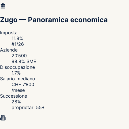
Zugo
—
Panoramica economica
Imposta
11.9
%
#
1
/26
Aziende
20’500
98.8
% SME
Disoccupazione
1.7
%
Salario mediano
CHF
7’800
/
mese
Successione
28
%
proprietari 55+