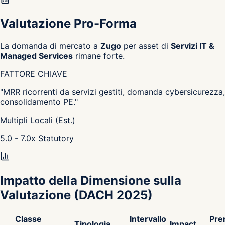
Valutazione Pro-Forma
La domanda di mercato a
Zugo
per asset di
Servizi IT &
Managed Services
rimane forte.
FATTORE CHIAVE
"
MRR ricorrenti da servizi gestiti, domanda cybersicurezza,
consolidamento PE.
"
Multipli Locali (Est.)
5.0 - 7.0
x
Statutory
Impatto della Dimensione sulla
Valutazione
(DACH 2025)
Classe
Intervallo
Pre
Tipologia
Impact