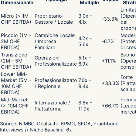
Dimensionale
Multiplo
Strat
Limita
Micro (< 1M
Proprietario-
3.0x -
(Dipen
-33.3
%
CHF EBITDA)
Gestore / Locale
4.1x
dal
propri
Piccolo (1M -
Campione Locale
Moder
4.2x -
2M CHF
/ Impresa
-6.7
%
(Poten
5.6x
EBITDA)
Familiare
di cres
Transizione
Buono
Operazioni
5.1x -
(2M - 5M
+
11.1
%
(Opera
Professionalizzate
6.9x
CHF EBITDA)
consol
Lower Mid-
Forte
Market (5M -
Professionalizzato
7.0x -
+
33.3
%
(Piatt
10M CHF
/ Regionale
9.4x
scalabi
EBITDA)
Mid-Market
Premi
Internazionale /
8.8x -
(> 10M CHF
+
66.7
%
(Leade
Piattaforma
11.9x
EBITDA)
merca
Source:
NIMBO, Dealsuite, KPMG, SECA, Practitioner
Interviews
// Niche Baseline:
6
x