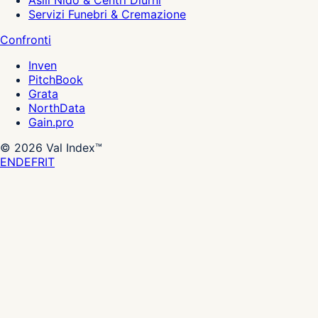
Asili Nido & Centri Diurni
Servizi Funebri & Cremazione
Confronti
Inven
PitchBook
Grata
NorthData
Gain.pro
©
2026
Val Index™
EN
DE
FR
IT