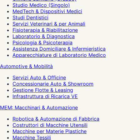
Studio Medico (Singolo)
MedTech & Dispositivi Medici
Studi Dentistici
Servizi Veterinari & per Animali
Fisioterapia & Riabilitazione
Laboratorio & Diagnostica
Psicologia & Psicoterapia
Assistenza Domiciliare & Infermieristica
Apparecchiature di Laboratorio Medico
Automotive & Mobilità
Servizi Auto & Officine
Concessionarie Auto & Showroom
Gestione Flotte & Leasing
Infrastruttura di Ricarica VE
MEM: Macchinari & Automazione
Robotica & Automazione di Fabbrica
Costruttori di Macchine Utensili
Macchine per Materie Plastiche
Macchine Tessili