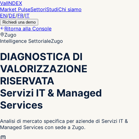
Val
INDEX
Market Pulse
Settori
Studi
Chi siamo
EN
/
DE
/
FR
/
IT
Richiedi una demo
Ritorna alla Console
Zugo
Intelligence Settoriale
Zugo
DIAGNOSTICA DI
VALORIZZAZIONE
RISERVATA
Servizi IT & Managed
Services
Analisi di mercato specifica per aziende di Servizi IT &
Managed Services con sede a Zugo.