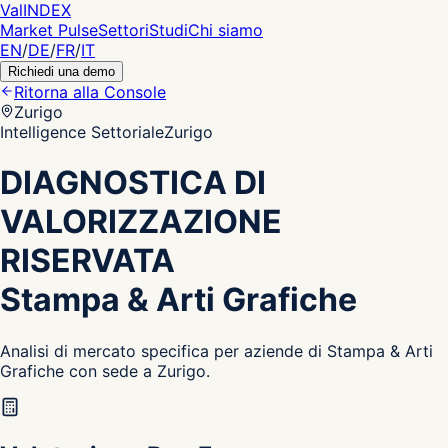
Val
INDEX
Market Pulse
Settori
Studi
Chi siamo
EN
/
DE
/
FR
/
IT
Richiedi una demo
Ritorna alla Console
Zurigo
Intelligence Settoriale
Zurigo
DIAGNOSTICA DI
VALORIZZAZIONE
RISERVATA
Stampa & Arti Grafiche
Analisi di mercato specifica per aziende di Stampa & Arti
Grafiche con sede a Zurigo.