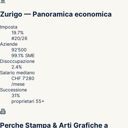
Zurigo
—
Panoramica economica
Imposta
19.7
%
#
20
/26
Aziende
92’500
99.1
% SME
Disoccupazione
2.4
%
Salario mediano
CHF
7’280
/
mese
Successione
31
%
proprietari 55+
Perche Stampa & Arti Grafiche a