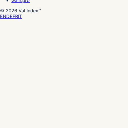
Gain.pro
©
2026
Val Index™
EN
DE
FR
IT