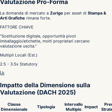
Valutazione Pro-Forma
La domanda di mercato a
Zurigo
per asset di
Stampa &
Arti Grafiche
rimane forte.
FATTORE CHIAVE
"
Sostituzione digitale, opportunità pivot
imballaggio/etichette, molti proprietari cercano
valutazione uscita.
"
Multipli Locali (Est.)
2.5 - 3.5
x
Statutory
Impatto della Dimensione sulla
Valutazione
(DACH 2025)
Classe
Intervallo
Pre
Tipologia
Impact
Dimensionale
Multiplo
Strat