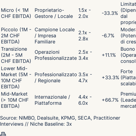
Limita
Micro (< 1M
Proprietario-
1.5x -
(Dipen
-33.3
%
CHF EBITDA)
Gestore / Locale
2.0x
dal
propri
Piccolo (1M -
Campione Locale
Moder
2.1x -
2M CHF
/ Impresa
-6.7
%
(Poten
2.8x
EBITDA)
Familiare
di cres
Transizione
Buono
Operazioni
2.5x -
(2M - 5M
+
11.1
%
(Opera
Professionalizzate
3.4x
CHF EBITDA)
consol
Lower Mid-
Forte
Market (5M -
Professionalizzato
3.5x -
+
33.3
%
(Piatt
10M CHF
/ Regionale
4.7x
scalabi
EBITDA)
Mid-Market
Premi
Internazionale /
4.4x -
(> 10M CHF
+
66.7
%
(Leade
Piattaforma
6.0x
EBITDA)
merca
Source:
NIMBO, Dealsuite, KPMG, SECA, Practitioner
Interviews
// Niche Baseline:
3
x