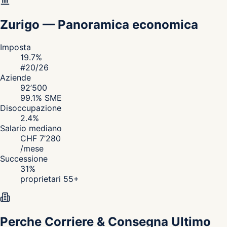
Zurigo
—
Panoramica economica
Imposta
19.7
%
#
20
/26
Aziende
92’500
99.1
% SME
Disoccupazione
2.4
%
Salario mediano
CHF
7’280
/
mese
Successione
31
%
proprietari 55+
Perche Corriere & Consegna Ultimo