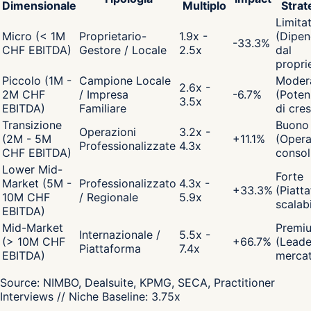
Dimensionale
Multiplo
Strat
Limita
Micro (< 1M
Proprietario-
1.9x -
(Dipen
-33.3
%
CHF EBITDA)
Gestore / Locale
2.5x
dal
propri
Piccolo (1M -
Campione Locale
Moder
2.6x -
2M CHF
/ Impresa
-6.7
%
(Poten
3.5x
EBITDA)
Familiare
di cres
Transizione
Buono
Operazioni
3.2x -
(2M - 5M
+
11.1
%
(Opera
Professionalizzate
4.3x
CHF EBITDA)
consol
Lower Mid-
Forte
Market (5M -
Professionalizzato
4.3x -
+
33.3
%
(Piatt
10M CHF
/ Regionale
5.9x
scalabi
EBITDA)
Mid-Market
Premi
Internazionale /
5.5x -
(> 10M CHF
+
66.7
%
(Leade
Piattaforma
7.4x
EBITDA)
merca
Source:
NIMBO, Dealsuite, KPMG, SECA, Practitioner
Interviews
// Niche Baseline:
3.75
x