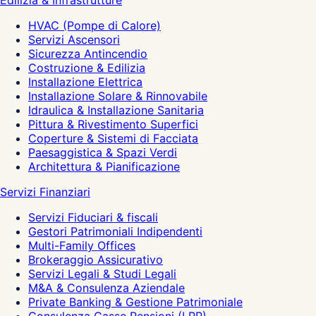
Edilizia & Infrastrutture
HVAC (Pompe di Calore)
Servizi Ascensori
Sicurezza Antincendio
Costruzione & Edilizia
Installazione Elettrica
Installazione Solare & Rinnovabile
Idraulica & Installazione Sanitaria
Pittura & Rivestimento Superfici
Coperture & Sistemi di Facciata
Paesaggistica & Spazi Verdi
Architettura & Pianificazione
Servizi Finanziari
Servizi Fiduciari & fiscali
Gestori Patrimoniali Indipendenti
Multi-Family Offices
Brokeraggio Assicurativo
Servizi Legali & Studi Legali
M&A & Consulenza Aziendale
Private Banking & Gestione Patrimoniale