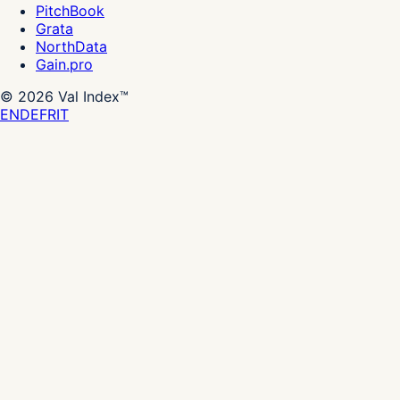
PitchBook
Grata
NorthData
Gain.pro
©
2026
Val Index™
EN
DE
FR
IT