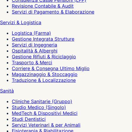
Consulenza Casse Pensioni (LPP)
Revisione Contabile & Audit
Servizi di Pagamento & Elaborazione
Servizi & Logistica
Logistica (Farma)
Gestione Integrata Strutture
Servizi di Ingegneria
Ospitalità & Alberghi
Gestione Rifiuti & Riciclaggio
Trasporto & Merci
Corriere & Consegna Ultimo Miglio
Magazzinaggio & Stoccaggio
Traduzione & Localizzazione
Sanità
Cliniche Sanitarie (Gruppo)
Studio Medico (Singolo)
MedTech & Dispositivi Medici
Studi Dentistici
Servizi Veterinari & per Animali
Fisioterapia & Riabilitazione