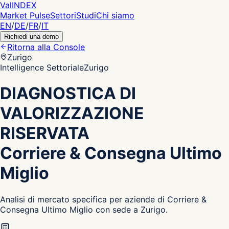
Val
INDEX
Market Pulse
Settori
Studi
Chi siamo
EN
/
DE
/
FR
/
IT
Richiedi una demo
Ritorna alla Console
Zurigo
Intelligence Settoriale
Zurigo
DIAGNOSTICA DI
VALORIZZAZIONE
RISERVATA
Corriere & Consegna Ultimo
Miglio
Analisi di mercato specifica per aziende di Corriere &
Consegna Ultimo Miglio con sede a Zurigo.