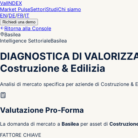
Val
INDEX
Market Pulse
Settori
Studi
Chi siamo
EN
/
DE
/
FR
/
IT
Richiedi una demo
Ritorna alla Console
Basilea
Intelligence Settoriale
Basilea
DIAGNOSTICA DI VALORIZZ
Costruzione & Edilizia
Analisi di mercato specifica per aziende di Costruzione & E
Valutazione Pro-Forma
La domanda di mercato a
Basilea
per asset di
Costruzione 
FATTORE CHIAVE