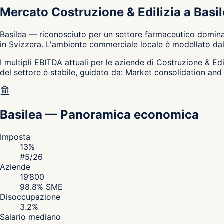
Mercato Costruzione & Edilizia a Basi
Basilea — riconosciuto per un settore farmaceutico dominan
in Svizzera. L'ambiente commerciale locale è modellato dal 
I multipli EBITDA attuali per le aziende di Costruzione & Edi
del settore è stabile, guidato da: Market consolidation and
Basilea
—
Panoramica economica
Imposta
13
%
#
5
/26
Aziende
19’800
98.8
% SME
Disoccupazione
3.2
%
Salario mediano