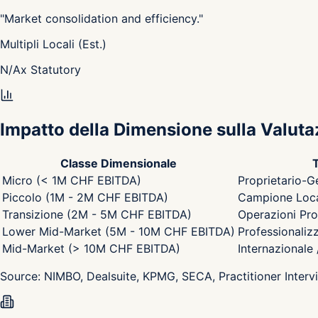
"
Market consolidation and efficiency.
"
Multipli Locali (Est.)
N/A
x
Statutory
Impatto della Dimensione sulla Valuta
Classe Dimensionale
T
Micro (< 1M CHF EBITDA)
Proprietario-G
Piccolo (1M - 2M CHF EBITDA)
Campione Local
Transizione (2M - 5M CHF EBITDA)
Operazioni Pro
Lower Mid-Market (5M - 10M CHF EBITDA)
Professionaliz
Mid-Market (> 10M CHF EBITDA)
Internazionale
Source:
NIMBO, Dealsuite, KPMG, SECA, Practitioner Interv