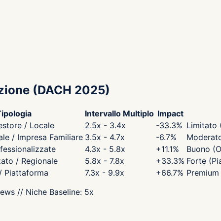
zione
(DACH 2025)
ipologia
Intervallo Multiplo
Impact
estore / Locale
2.5x - 3.4x
-33.3
%
Limitato 
e / Impresa Familiare
3.5x - 4.7x
-6.7
%
Moderato 
fessionalizzate
4.3x - 5.8x
+
11.1
%
Buono (O
zato / Regionale
5.8x - 7.8x
+
33.3
%
Forte (Pi
 / Piattaforma
7.3x - 9.9x
+
66.7
%
Premium 
iews
// Niche Baseline:
5
x