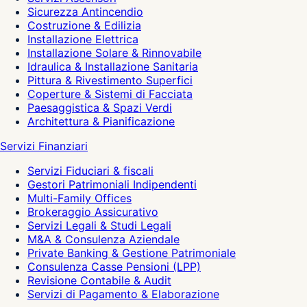
Sicurezza Antincendio
Costruzione & Edilizia
Installazione Elettrica
Installazione Solare & Rinnovabile
Idraulica & Installazione Sanitaria
Pittura & Rivestimento Superfici
Coperture & Sistemi di Facciata
Paesaggistica & Spazi Verdi
Architettura & Pianificazione
Servizi Finanziari
Servizi Fiduciari & fiscali
Gestori Patrimoniali Indipendenti
Multi-Family Offices
Brokeraggio Assicurativo
Servizi Legali & Studi Legali
M&A & Consulenza Aziendale
Private Banking & Gestione Patrimoniale
Consulenza Casse Pensioni (LPP)
Revisione Contabile & Audit
Servizi di Pagamento & Elaborazione