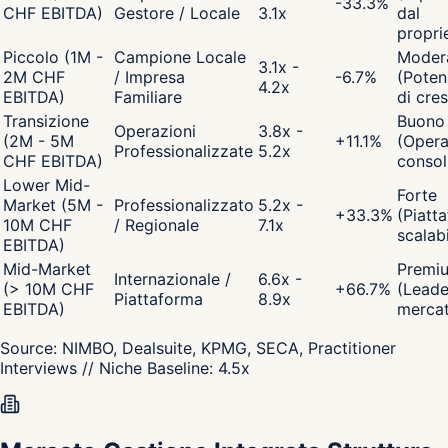
-33.3
%
CHF EBITDA)
Gestore / Locale
3.1x
dal
propri
Piccolo (1M -
Campione Locale
Moder
3.1x -
2M CHF
/ Impresa
-6.7
%
(Poten
4.2x
EBITDA)
Familiare
di cres
Transizione
Buono
Operazioni
3.8x -
(2M - 5M
+
11.1
%
(Opera
Professionalizzate
5.2x
CHF EBITDA)
consol
Lower Mid-
Forte
Market (5M -
Professionalizzato
5.2x -
+
33.3
%
(Piatt
10M CHF
/ Regionale
7.1x
scalabi
EBITDA)
Mid-Market
Premi
Internazionale /
6.6x -
(> 10M CHF
+
66.7
%
(Leade
Piattaforma
8.9x
EBITDA)
merca
Source:
NIMBO, Dealsuite, KPMG, SECA, Practitioner
Interviews
// Niche Baseline:
4.5
x