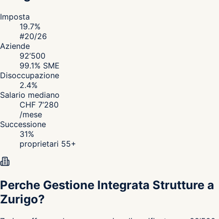
Imposta
19.7
%
#
20
/26
Aziende
92’500
99.1
% SME
Disoccupazione
2.4
%
Salario mediano
CHF
7’280
/
mese
Successione
31
%
proprietari 55+
Perche Gestione Integrata Strutture a
Zurigo?