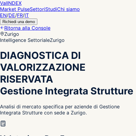
Val
INDEX
Market Pulse
Settori
Studi
Chi siamo
EN
/
DE
/
FR
/
IT
Richiedi una demo
Ritorna alla Console
Zurigo
Intelligence Settoriale
Zurigo
DIAGNOSTICA DI
VALORIZZAZIONE
RISERVATA
Gestione Integrata Strutture
Analisi di mercato specifica per aziende di Gestione
Integrata Strutture con sede a Zurigo.