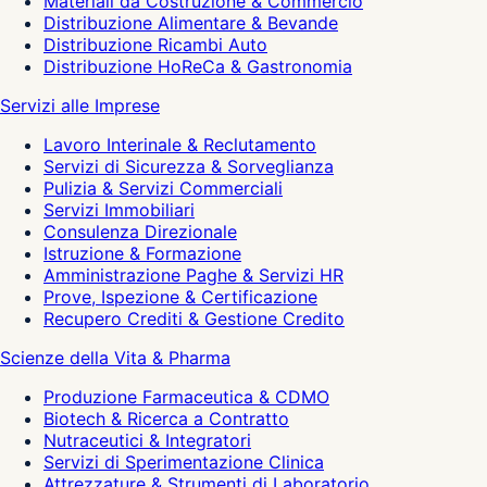
Materiali da Costruzione & Commercio
Distribuzione Alimentare & Bevande
Distribuzione Ricambi Auto
Distribuzione HoReCa & Gastronomia
Servizi alle Imprese
Lavoro Interinale & Reclutamento
Servizi di Sicurezza & Sorveglianza
Pulizia & Servizi Commerciali
Servizi Immobiliari
Consulenza Direzionale
Istruzione & Formazione
Amministrazione Paghe & Servizi HR
Prove, Ispezione & Certificazione
Recupero Crediti & Gestione Credito
Scienze della Vita & Pharma
Produzione Farmaceutica & CDMO
Biotech & Ricerca a Contratto
Nutraceutici & Integratori
Servizi di Sperimentazione Clinica
Attrezzature & Strumenti di Laboratorio