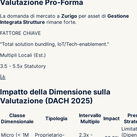
Valutazione Pro-Forma
La domanda di mercato a
Zurigo
per asset di
Gestione
Integrata Strutture
rimane forte.
FATTORE CHIAVE
"
Total solution bundling, IoT/Tech-enablement.
"
Multipli Locali (Est.)
3.5 - 5.5
x
Statutory
Impatto della Dimensione sulla
Valutazione
(DACH 2025)
Classe
Intervallo
Pre
Tipologia
Impact
Dimensionale
Multiplo
Strat
Limita
Micro (< 1M
Proprietario-
2.3x -
(Dipen