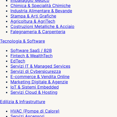
Imballaggio Medico
Chimica & Specialità Chimiche
Industria Alimentare & Bevande
Stampa & Arti Grafiche
Agricoltura & AgriTech
Costruzioni Metalliche & Acciaio
Falegnameria & Carpenteria
Tecnologia & Software
Software SaaS / B2B
Fintech & WealthTech
EdTech
Servizi IT & Managed Services
Servizi di Cybersicurezza
E-commerce & Vendita Online
Marketing Digitale & Agenzie
IoT & Sistemi Embedded
Servizi Cloud & Hosting
Edilizia & Infrastrutture
HVAC (Pompe di Calore)
Servizi Ascensori