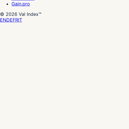
Gain.pro
©
2026
Val Index™
EN
DE
FR
IT