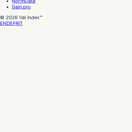
NorthData
Gain.pro
©
2026
Val Index™
EN
DE
FR
IT