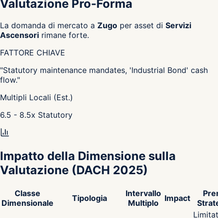
Valutazione Pro-Forma
La domanda di mercato a
Zugo
per asset di
Servizi
Ascensori
rimane forte.
FATTORE CHIAVE
"
Statutory maintenance mandates, 'Industrial Bond' cash
flow.
"
Multipli Locali (Est.)
6.5 - 8.5
x
Statutory
Impatto della Dimensione sulla
Valutazione
(DACH 2025)
Classe
Intervallo
Pre
Tipologia
Impact
Dimensionale
Multiplo
Strat
Limita