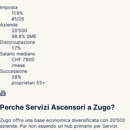
Imposta
11.9
%
#
1
/26
Aziende
20’500
98.8
% SME
Disoccupazione
1.7
%
Salario mediano
CHF
7’800
/
mese
Successione
28
%
proprietari 55+
Perche Servizi Ascensori a Zugo?
Zugo
offre una base economica diversificata con 20’500
aziende. Pur non essendo un hub primario per Servizi