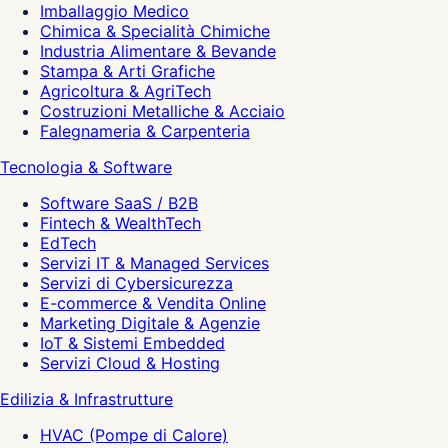
Imballaggio Medico
Chimica & Specialità Chimiche
Industria Alimentare & Bevande
Stampa & Arti Grafiche
Agricoltura & AgriTech
Costruzioni Metalliche & Acciaio
Falegnameria & Carpenteria
Tecnologia & Software
Software SaaS / B2B
Fintech & WealthTech
EdTech
Servizi IT & Managed Services
Servizi di Cybersicurezza
E-commerce & Vendita Online
Marketing Digitale & Agenzie
IoT & Sistemi Embedded
Servizi Cloud & Hosting
Edilizia & Infrastrutture
HVAC (Pompe di Calore)