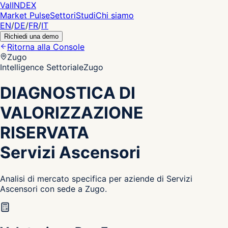
Val
INDEX
Market Pulse
Settori
Studi
Chi siamo
EN
/
DE
/
FR
/
IT
Richiedi una demo
Ritorna alla Console
Zugo
Intelligence Settoriale
Zugo
DIAGNOSTICA DI
VALORIZZAZIONE
RISERVATA
Servizi Ascensori
Analisi di mercato specifica per aziende di Servizi
Ascensori con sede a Zugo.