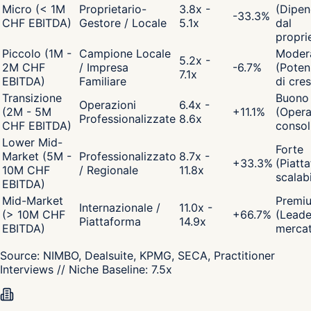
Micro (< 1M
Proprietario-
3.8x -
(Dipen
-33.3
%
CHF EBITDA)
Gestore / Locale
5.1x
dal
propri
Piccolo (1M -
Campione Locale
Moder
5.2x -
2M CHF
/ Impresa
-6.7
%
(Poten
7.1x
EBITDA)
Familiare
di cres
Transizione
Buono
Operazioni
6.4x -
(2M - 5M
+
11.1
%
(Opera
Professionalizzate
8.6x
CHF EBITDA)
consol
Lower Mid-
Forte
Market (5M -
Professionalizzato
8.7x -
+
33.3
%
(Piatt
10M CHF
/ Regionale
11.8x
scalabi
EBITDA)
Mid-Market
Premi
Internazionale /
11.0x -
(> 10M CHF
+
66.7
%
(Leade
Piattaforma
14.9x
EBITDA)
merca
Source:
NIMBO, Dealsuite, KPMG, SECA, Practitioner
Interviews
// Niche Baseline:
7.5
x