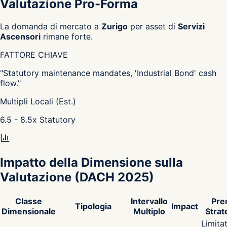
Valutazione Pro-Forma
La domanda di mercato a
Zurigo
per asset di
Servizi
Ascensori
rimane forte.
FATTORE CHIAVE
"
Statutory maintenance mandates, 'Industrial Bond' cash
flow.
"
Multipli Locali (Est.)
6.5 - 8.5
x
Statutory
Impatto della Dimensione sulla
Valutazione
(DACH 2025)
Classe
Intervallo
Pre
Tipologia
Impact
Dimensionale
Multiplo
Strat
Limita