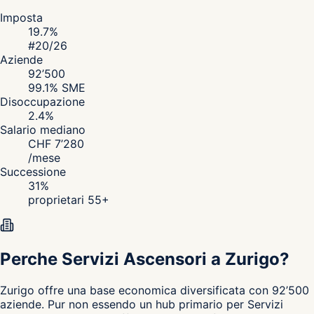
Imposta
19.7
%
#
20
/26
Aziende
92’500
99.1
% SME
Disoccupazione
2.4
%
Salario mediano
CHF
7’280
/
mese
Successione
31
%
proprietari 55+
Perche Servizi Ascensori a Zurigo?
Zurigo
offre una base economica diversificata con 92’500
aziende. Pur non essendo un hub primario per Servizi