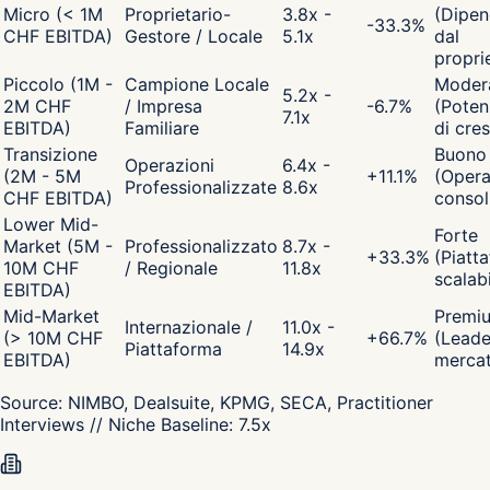
Micro (< 1M
Proprietario-
3.8x -
(Dipen
-33.3
%
CHF EBITDA)
Gestore / Locale
5.1x
dal
propri
Piccolo (1M -
Campione Locale
Moder
5.2x -
2M CHF
/ Impresa
-6.7
%
(Poten
7.1x
EBITDA)
Familiare
di cres
Transizione
Buono
Operazioni
6.4x -
(2M - 5M
+
11.1
%
(Opera
Professionalizzate
8.6x
CHF EBITDA)
consol
Lower Mid-
Forte
Market (5M -
Professionalizzato
8.7x -
+
33.3
%
(Piatt
10M CHF
/ Regionale
11.8x
scalabi
EBITDA)
Mid-Market
Premi
Internazionale /
11.0x -
(> 10M CHF
+
66.7
%
(Leade
Piattaforma
14.9x
EBITDA)
merca
Source:
NIMBO, Dealsuite, KPMG, SECA, Practitioner
Interviews
// Niche Baseline:
7.5
x