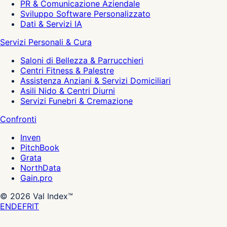
PR & Comunicazione Aziendale
Sviluppo Software Personalizzato
Dati & Servizi IA
Servizi Personali & Cura
Saloni di Bellezza & Parrucchieri
Centri Fitness & Palestre
Assistenza Anziani & Servizi Domiciliari
Asili Nido & Centri Diurni
Servizi Funebri & Cremazione
Confronti
Inven
PitchBook
Grata
NorthData
Gain.pro
©
2026
Val Index™
EN
DE
FR
IT