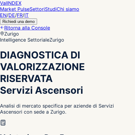
Val
INDEX
Market Pulse
Settori
Studi
Chi siamo
EN
/
DE
/
FR
/
IT
Richiedi una demo
Ritorna alla Console
Zurigo
Intelligence Settoriale
Zurigo
DIAGNOSTICA DI
VALORIZZAZIONE
RISERVATA
Servizi Ascensori
Analisi di mercato specifica per aziende di Servizi
Ascensori con sede a Zurigo.