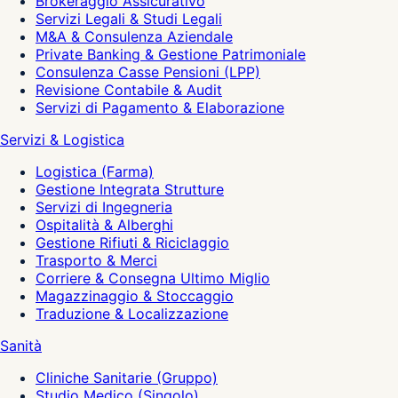
Brokeraggio Assicurativo
Servizi Legali & Studi Legali
M&A & Consulenza Aziendale
Private Banking & Gestione Patrimoniale
Consulenza Casse Pensioni (LPP)
Revisione Contabile & Audit
Servizi di Pagamento & Elaborazione
Servizi & Logistica
Logistica (Farma)
Gestione Integrata Strutture
Servizi di Ingegneria
Ospitalità & Alberghi
Gestione Rifiuti & Riciclaggio
Trasporto & Merci
Corriere & Consegna Ultimo Miglio
Magazzinaggio & Stoccaggio
Traduzione & Localizzazione
Sanità
Cliniche Sanitarie (Gruppo)
Studio Medico (Singolo)