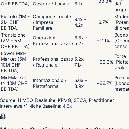
-33.3
%
CHF EBITDA)
Gestore / Locale
3.1x
dal
propri
Piccolo (1M -
Campione Locale
Moder
3.1x -
2M CHF
/ Impresa
-6.7
%
(Poten
4.2x
EBITDA)
Familiare
di cres
Transizione
Buono
Operazioni
3.8x -
(2M - 5M
+
11.1
%
(Opera
Professionalizzate
5.2x
CHF EBITDA)
consol
Lower Mid-
Forte
Market (5M -
Professionalizzato
5.2x -
+
33.3
%
(Piatt
10M CHF
/ Regionale
7.1x
scalabi
EBITDA)
Mid-Market
Premi
Internazionale /
6.6x -
(> 10M CHF
+
66.7
%
(Leade
Piattaforma
8.9x
EBITDA)
merca
Source:
NIMBO, Dealsuite, KPMG, SECA, Practitioner
Interviews
// Niche Baseline:
4.5
x