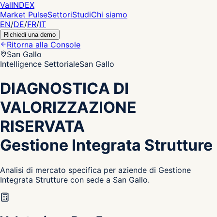
Val
INDEX
Market Pulse
Settori
Studi
Chi siamo
EN
/
DE
/
FR
/
IT
Richiedi una demo
Ritorna alla Console
San Gallo
Intelligence Settoriale
San Gallo
DIAGNOSTICA DI
VALORIZZAZIONE
RISERVATA
Gestione Integrata Strutture
Analisi di mercato specifica per aziende di Gestione
Integrata Strutture con sede a San Gallo.