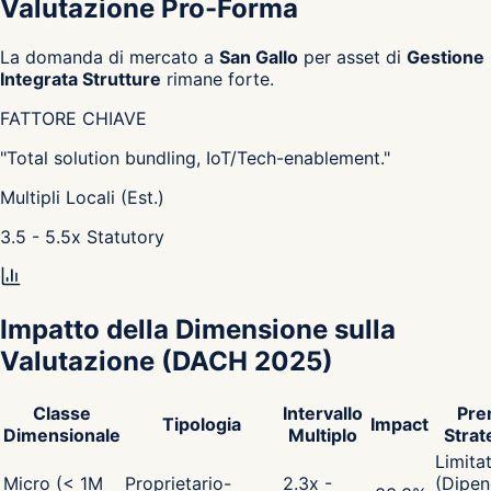
Valutazione Pro-Forma
La domanda di mercato a
San Gallo
per asset di
Gestione
Integrata Strutture
rimane forte.
FATTORE CHIAVE
"
Total solution bundling, IoT/Tech-enablement.
"
Multipli Locali (Est.)
3.5 - 5.5
x
Statutory
Impatto della Dimensione sulla
Valutazione
(DACH 2025)
Classe
Intervallo
Pre
Tipologia
Impact
Dimensionale
Multiplo
Strat
Limita
Micro (< 1M
Proprietario-
2.3x -
(Dipen