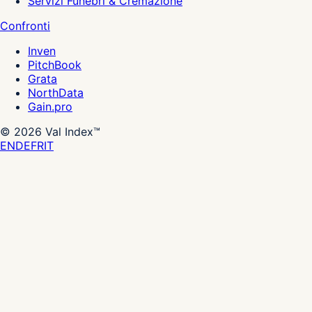
Servizi Funebri & Cremazione
Confronti
Inven
PitchBook
Grata
NorthData
Gain.pro
©
2026
Val Index™
EN
DE
FR
IT