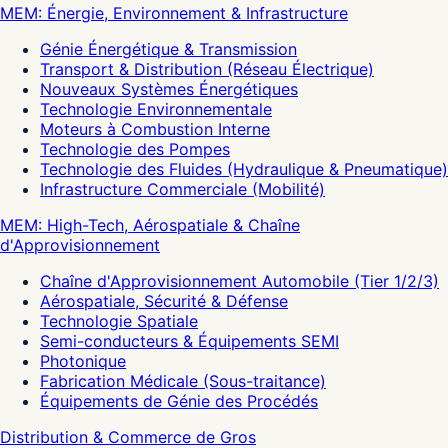
MEM: Énergie, Environnement & Infrastructure
Génie Énergétique & Transmission
Transport & Distribution (Réseau Électrique)
Nouveaux Systèmes Énergétiques
Technologie Environnementale
Moteurs à Combustion Interne
Technologie des Pompes
Technologie des Fluides (Hydraulique & Pneumatique)
Infrastructure Commerciale (Mobilité)
MEM: High-Tech, Aérospatiale & Chaîne
d'Approvisionnement
Chaîne d'Approvisionnement Automobile (Tier 1/2/3)
Aérospatiale, Sécurité & Défense
Technologie Spatiale
Semi-conducteurs & Équipements SEMI
Photonique
Fabrication Médicale (Sous-traitance)
Équipements de Génie des Procédés
Distribution & Commerce de Gros