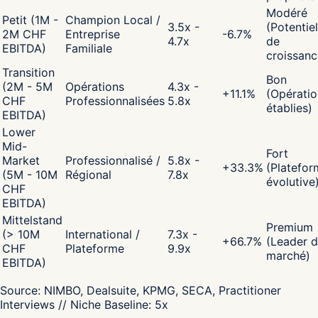
Modéré
Petit (1M -
Champion Local /
3.5x -
(Potentiel
2M CHF
Entreprise
-6.7
%
4.7x
de
EBITDA)
Familiale
croissanc
Transition
Bon
(2M - 5M
Opérations
4.3x -
+
11.1
%
(Opératio
CHF
Professionnalisées
5.8x
établies)
EBITDA)
Lower
Mid-
Fort
Market
Professionnalisé /
5.8x -
+
33.3
%
(Platefor
(5M - 10M
Régional
7.8x
évolutive
CHF
EBITDA)
Mittelstand
Premium
(> 10M
International /
7.3x -
+
66.7
%
(Leader 
CHF
Plateforme
9.9x
marché)
EBITDA)
Source:
NIMBO, Dealsuite, KPMG, SECA, Practitioner
Interviews
// Niche Baseline:
5
x