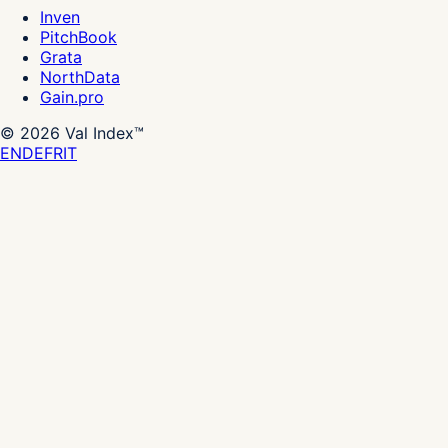
Inven
PitchBook
Grata
NorthData
Gain.pro
©
2026
Val Index™
EN
DE
FR
IT