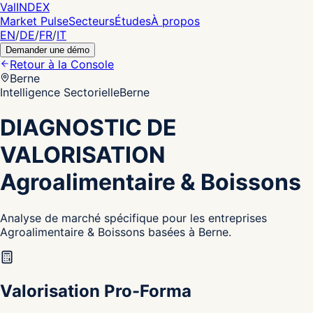
Val
INDEX
Market Pulse
Secteurs
Études
À propos
EN
/
DE
/
FR
/
IT
Demander une démo
Retour à la Console
Berne
Intelligence Sectorielle
Berne
DIAGNOSTIC DE
VALORISATION
Agroalimentaire & Boissons
Analyse de marché spécifique pour les entreprises
Agroalimentaire & Boissons basées à Berne.
Valorisation Pro-Forma