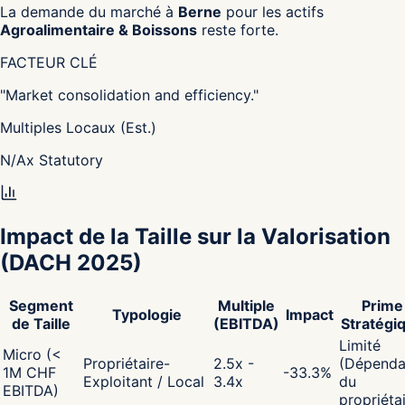
La demande du marché à
Berne
pour les actifs
Agroalimentaire & Boissons
reste forte.
FACTEUR CLÉ
"
Market consolidation and efficiency.
"
Multiples Locaux (Est.)
N/A
x
Statutory
Impact de la Taille sur la Valorisation
(DACH 2025)
Segment
Multiple
Prime
Typologie
Impact
de Taille
(EBITDA)
Stratégi
Limité
Micro (<
Propriétaire-
2.5x -
(Dépenda
1M CHF
-33.3
%
Exploitant / Local
3.4x
du
EBITDA)
propriéta