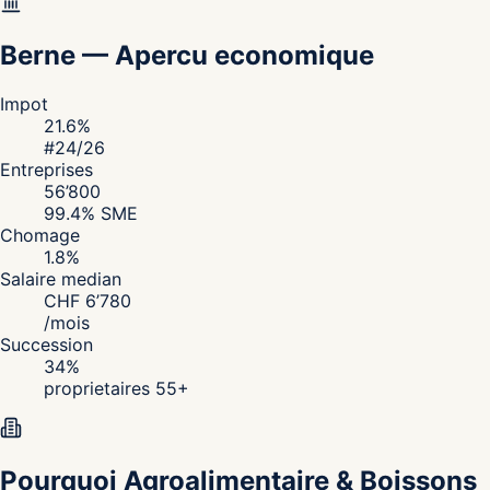
Berne
—
Apercu economique
Impot
21.6
%
#
24
/26
Entreprises
56’800
99.4
% SME
Chomage
1.8
%
Salaire median
CHF
6’780
/
mois
Succession
34
%
proprietaires 55+
Pourquoi Agroalimentaire & Boissons