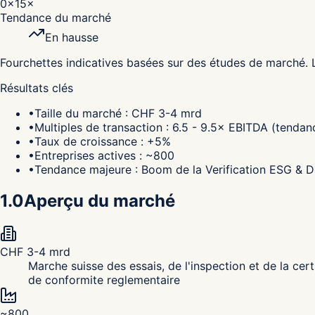
0×
15×
Tendance du marché
En hausse
Fourchettes indicatives basées sur des études de marché. Les
Résultats clés
•
Taille du marché : CHF 3-4 mrd
•
Multiples de transaction : 6.5 - 9.5× EBITDA (tendan
•
Taux de croissance : +5%
•
Entreprises actives : ~800
•
Tendance majeure : Boom de la Verification ESG & Du
1.0
Aperçu du marché
CHF 3-4 mrd
Marche suisse des essais, de l'inspection et de la certi
de conformite reglementaire
~800