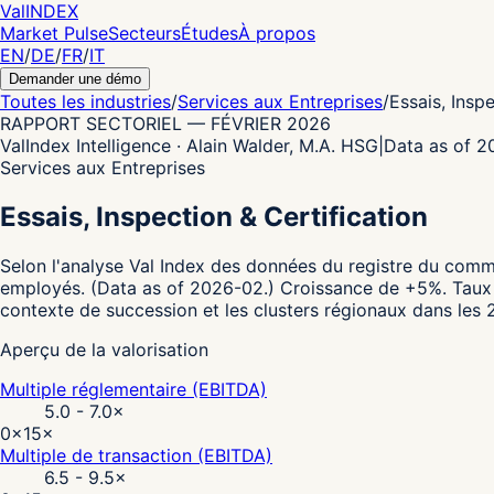
Val
INDEX
Market Pulse
Secteurs
Études
À propos
EN
/
DE
/
FR
/
IT
Demander une démo
Toutes les industries
/
Services aux Entreprises
/
Essais, Insp
RAPPORT SECTORIEL
—
FÉVRIER 2026
ValIndex Intelligence · Alain Walder, M.A. HSG
|
Data as of 
Services aux Entreprises
Essais, Inspection & Certification
Selon l'analyse Val Index des données du registre du comm
employés.
(Data as of 2026-02.)
Croissance de +5%.
Taux 
contexte de succession et les clusters régionaux dans les 
Aperçu de la valorisation
Multiple réglementaire (EBITDA)
5.0 - 7.0
×
0×
15×
Multiple de transaction (EBITDA)
6.5 - 9.5
×