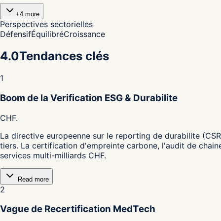
+
4
more
Perspectives sectorielles
Défensif
Équilibré
Croissance
4.0
Tendances clés
1
Boom de la Verification ESG & Durabilite
CHF.
La directive europeenne sur le reporting de durabilite (CS
tiers. La certification d'empreinte carbone, l'audit de cha
services multi-milliards CHF.
Read more
2
Vague de Recertification MedTech