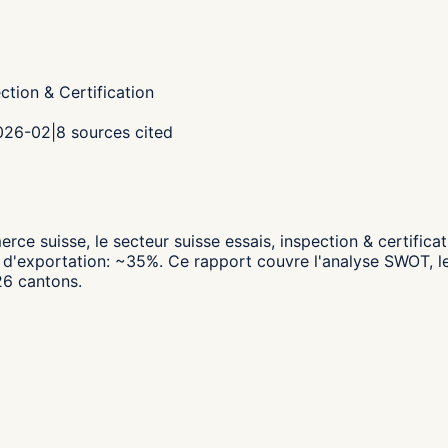
ection & Certification
2026-02
|
8
sources cited
erce suisse,
le secteur suisse essais, inspection & certif
d'exportation: ~35%.
Ce rapport couvre l'analyse SWOT, les
26 cantons.