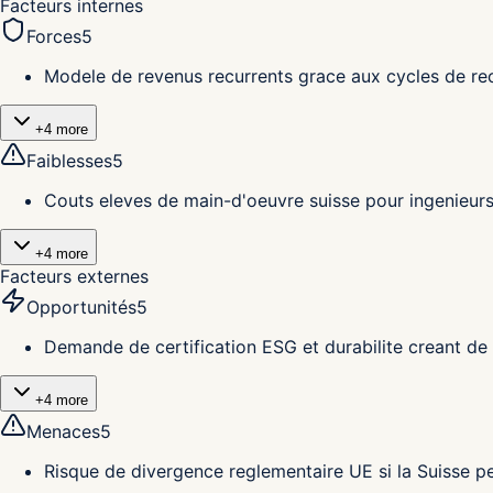
Facteurs internes
Forces
5
Modele de revenus recurrents grace aux cycles de rece
+
4
more
Faiblesses
5
Couts eleves de main-d'oeuvre suisse pour ingenieurs
+
4
more
Facteurs externes
Opportunités
5
Demande de certification ESG et durabilite creant de 
+
4
more
Menaces
5
Risque de divergence reglementaire UE si la Suisse p