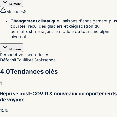
+
4
more
Menaces
5
Changement climatique
:
saisons d'enneigement plus
courtes, recul des glaciers et dégradation du
permafrost menaçant le modèle du tourisme alpin
hivernal
+
4
more
Perspectives sectorielles
Défensif
Équilibré
Croissance
4.0
Tendances clés
1
Reprise post-COVID & nouveaux comportements
de voyage
15%