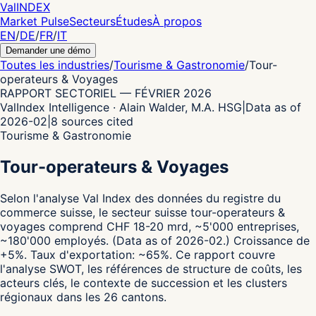
Val
INDEX
Market Pulse
Secteurs
Études
À propos
EN
/
DE
/
FR
/
IT
Demander une démo
Toutes les industries
/
Tourisme & Gastronomie
/
Tour-
operateurs & Voyages
RAPPORT SECTORIEL
—
FÉVRIER 2026
ValIndex Intelligence · Alain Walder, M.A. HSG
|
Data as of
2026-02
|
8
sources cited
Tourisme & Gastronomie
Tour-operateurs & Voyages
Selon l'analyse Val Index des données du registre du
commerce suisse,
le secteur suisse tour-operateurs &
voyages comprend CHF 18-20 mrd, ~5'000 entreprises,
~180'000 employés.
(Data as of 2026-02.)
Croissance de
+5%.
Taux d'exportation: ~65%.
Ce rapport couvre
l'analyse SWOT, les références de structure de coûts, les
acteurs clés, le contexte de succession et les clusters
régionaux dans les 26 cantons.