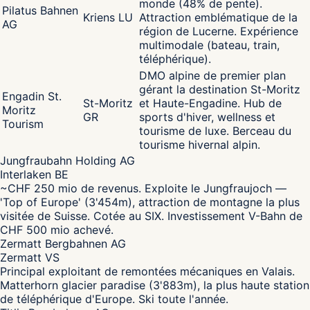
monde (48% de pente).
Pilatus Bahnen
Kriens LU
Attraction emblématique de la
AG
région de Lucerne. Expérience
multimodale (bateau, train,
téléphérique).
DMO alpine de premier plan
gérant la destination St-Moritz
Engadin St.
St-Moritz
et Haute-Engadine. Hub de
Moritz
GR
sports d'hiver, wellness et
Tourism
tourisme de luxe. Berceau du
tourisme hivernal alpin.
Jungfraubahn Holding AG
Interlaken BE
~CHF 250 mio de revenus. Exploite le Jungfraujoch —
'Top of Europe' (3'454m), attraction de montagne la plus
visitée de Suisse. Cotée au SIX. Investissement V-Bahn de
CHF 500 mio achevé.
Zermatt Bergbahnen AG
Zermatt VS
Principal exploitant de remontées mécaniques en Valais.
Matterhorn glacier paradise (3'883m), la plus haute station
de téléphérique d'Europe. Ski toute l'année.