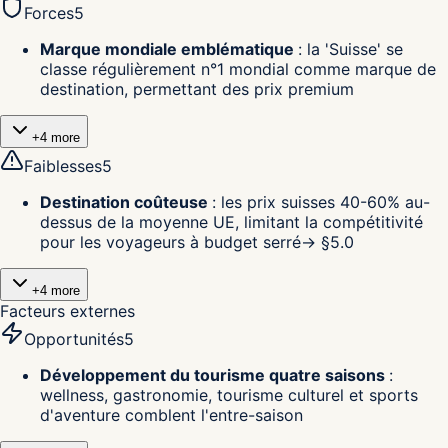
Forces
5
Marque mondiale emblématique
:
la 'Suisse' se
classe régulièrement n°1 mondial comme marque de
destination, permettant des prix premium
+
4
more
Faiblesses
5
Destination coûteuse
:
les prix suisses 40-60% au-
dessus de la moyenne UE, limitant la compétitivité
pour les voyageurs à budget serré
→ §
5.0
+
4
more
Facteurs externes
Opportunités
5
Développement du tourisme quatre saisons
:
wellness, gastronomie, tourisme culturel et sports
d'aventure comblent l'entre-saison