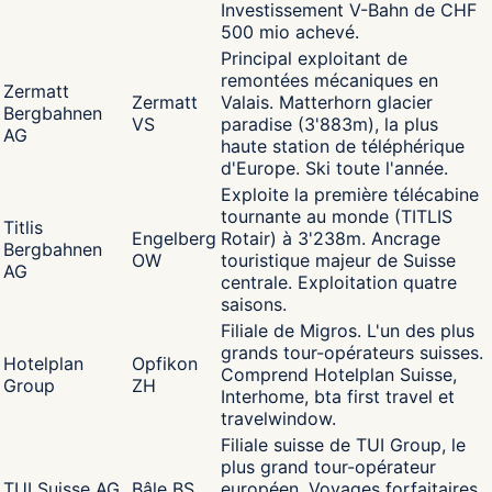
Investissement V-Bahn de CHF
500 mio achevé.
Principal exploitant de
remontées mécaniques en
Zermatt
Zermatt
Valais. Matterhorn glacier
Bergbahnen
VS
paradise (3'883m), la plus
AG
haute station de téléphérique
d'Europe. Ski toute l'année.
Exploite la première télécabine
tournante au monde (TITLIS
Titlis
Engelberg
Rotair) à 3'238m. Ancrage
Bergbahnen
OW
touristique majeur de Suisse
AG
centrale. Exploitation quatre
saisons.
Filiale de Migros. L'un des plus
grands tour-opérateurs suisses.
Hotelplan
Opfikon
Comprend Hotelplan Suisse,
Group
ZH
Interhome, bta first travel et
travelwindow.
Filiale suisse de TUI Group, le
plus grand tour-opérateur
TUI Suisse AG
Bâle BS
européen. Voyages forfaitaires,