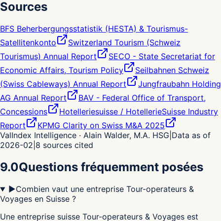
Sources
BFS Beherbergungsstatistik (HESTA) & Tourismus-
Satellitenkonto
Switzerland Tourism (Schweiz
Tourismus) Annual Report
SECO - State Secretariat for
Economic Affairs, Tourism Policy
Seilbahnen Schweiz
(Swiss Cableways) Annual Report
Jungfraubahn Holding
AG Annual Report
BAV - Federal Office of Transport,
Concessions
Hotelleriesuisse / HotellerieSuisse Industry
Report
KPMG Clarity on Swiss M&A 2025
ValIndex Intelligence · Alain Walder, M.A. HSG
|
Data as of
2026-02
|
8
sources cited
9.0
Questions fréquemment posées
▶
Combien vaut une entreprise Tour-operateurs &
Voyages en Suisse ?
Une entreprise suisse Tour-operateurs & Voyages est