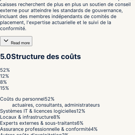
caisses recherchent de plus en plus un soutien de conseil
externe pour atteindre les standards de gouvernance,
incluant des membres indépendants de comités de
placement, l'expertise actuarielle et le suivi de la
conformité.
Read more
5.0
Structure des coûts
52
%
12
%
8
%
15
%
Coûts du personnel
52
%
actuaires, consultants, administrateurs
Systèmes IT & licences logicielles
12
%
Locaux & infrastructure
8
%
Experts externes & sous-traitants
6
%
Assurance professionnelle & conformité
4
%
Autres coûts d'exploitation
3
%