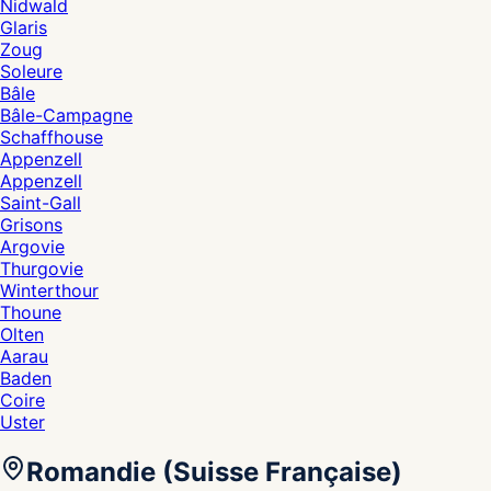
Nidwald
Glaris
Zoug
Soleure
Bâle
Bâle-Campagne
Schaffhouse
Appenzell
Appenzell
Saint-Gall
Grisons
Argovie
Thurgovie
Winterthour
Thoune
Olten
Aarau
Baden
Coire
Uster
Romandie (Suisse Française)