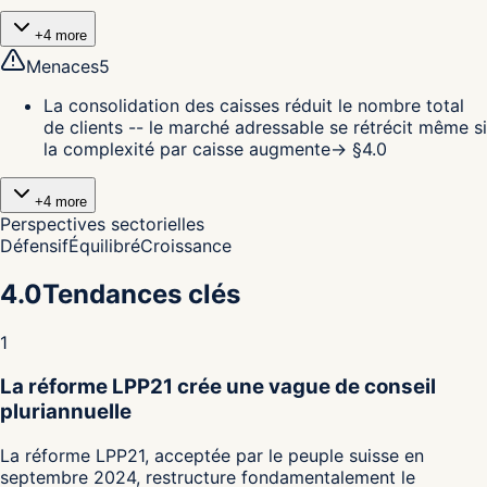
+
4
more
Menaces
5
La consolidation des caisses réduit le nombre total
de clients -- le marché adressable se rétrécit même si
la complexité par caisse augmente
→ §
4.0
+
4
more
Perspectives sectorielles
Défensif
Équilibré
Croissance
4.0
Tendances clés
1
La réforme LPP21 crée une vague de conseil
pluriannuelle
La réforme LPP21, acceptée par le peuple suisse en
septembre 2024, restructure fondamentalement le