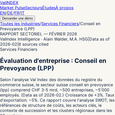
Val
INDEX
Market Pulse
Secteurs
Études
À propos
EN
/
DE
/
FR
/
IT
Demander une démo
Toutes les industries
/
Services Financiers
/
Conseil en
Prevoyance (LPP)
RAPPORT SECTORIEL
—
FÉVRIER 2026
ValIndex Intelligence · Alain Walder, M.A. HSG
|
Data as of
2026-02
|
8
sources cited
Services Financiers
Évaluation d'entreprise : Conseil en
Prevoyance (LPP)
Selon l'analyse Val Index des données du registre du
commerce suisse,
le secteur suisse conseil en prevoyance
(lpp) comprend CHF 3-5 mrd, ~500 entreprises, ~5'000
employés.
(Data as of 2026-02.)
Croissance de +3%.
Taux
d'exportation: ~5%.
Ce rapport couvre l'analyse SWOT, les
références de structure de coûts, les acteurs clés, le
contexte de succession et les clusters régionaux dans les