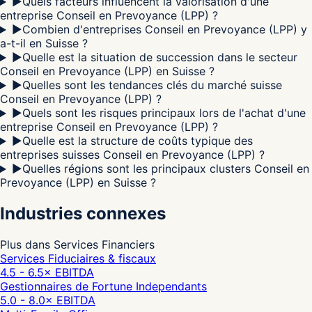
▶
Quels facteurs influencent la valorisation d'une
entreprise Conseil en Prevoyance (LPP) ?
▶
Combien d'entreprises Conseil en Prevoyance (LPP) y
a-t-il en Suisse ?
▶
Quelle est la situation de succession dans le secteur
Conseil en Prevoyance (LPP) en Suisse ?
▶
Quelles sont les tendances clés du marché suisse
Conseil en Prevoyance (LPP) ?
▶
Quels sont les risques principaux lors de l'achat d'une
entreprise Conseil en Prevoyance (LPP) ?
▶
Quelle est la structure de coûts typique des
entreprises suisses Conseil en Prevoyance (LPP) ?
▶
Quelles régions sont les principaux clusters Conseil en
Prevoyance (LPP) en Suisse ?
Industries connexes
Plus dans Services Financiers
Services Fiduciaires & fiscaux
4.5 - 6.5
× EBITDA
Gestionnaires de Fortune Independants
5.0 - 8.0
× EBITDA