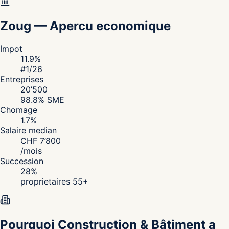
Zoug
—
Apercu economique
Impot
11.9
%
#
1
/26
Entreprises
20’500
98.8
% SME
Chomage
1.7
%
Salaire median
CHF
7’800
/
mois
Succession
28
%
proprietaires 55+
Pourquoi Construction & Bâtiment a