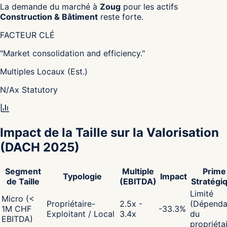
La demande du marché à
Zoug
pour les actifs
Construction & Bâtiment
reste forte.
FACTEUR CLÉ
"
Market consolidation and efficiency.
"
Multiples Locaux (Est.)
N/A
x
Statutory
Impact de la Taille sur la Valorisation
(DACH 2025)
Segment
Multiple
Prime
Typologie
Impact
de Taille
(EBITDA)
Stratégi
Limité
Micro (<
Propriétaire-
2.5x -
(Dépenda
1M CHF
-33.3
%
Exploitant / Local
3.4x
du
EBITDA)
propriéta