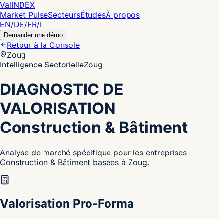
Val
INDEX
Market Pulse
Secteurs
Études
À propos
EN
/
DE
/
FR
/
IT
Demander une démo
Retour à la Console
Zoug
Intelligence Sectorielle
Zoug
DIAGNOSTIC DE
VALORISATION
Construction & Bâtiment
Analyse de marché spécifique pour les entreprises
Construction & Bâtiment basées à Zoug.
Valorisation Pro-Forma