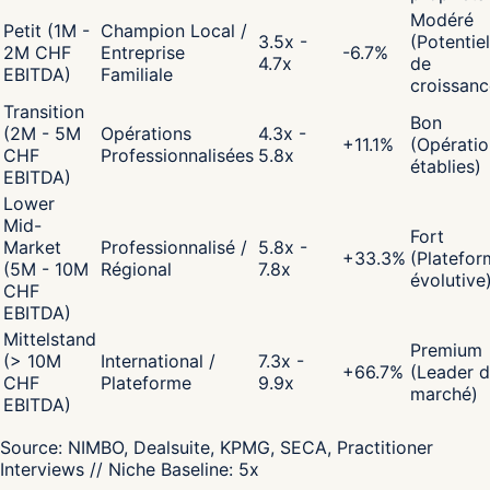
Modéré
Petit (1M -
Champion Local /
3.5x -
(Potentiel
2M CHF
Entreprise
-6.7
%
4.7x
de
EBITDA)
Familiale
croissanc
Transition
Bon
(2M - 5M
Opérations
4.3x -
+
11.1
%
(Opératio
CHF
Professionnalisées
5.8x
établies)
EBITDA)
Lower
Mid-
Fort
Market
Professionnalisé /
5.8x -
+
33.3
%
(Platefor
(5M - 10M
Régional
7.8x
évolutive
CHF
EBITDA)
Mittelstand
Premium
(> 10M
International /
7.3x -
+
66.7
%
(Leader 
CHF
Plateforme
9.9x
marché)
EBITDA)
Source:
NIMBO, Dealsuite, KPMG, SECA, Practitioner
Interviews
// Niche Baseline:
5
x