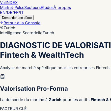
Val
INDEX
Market Pulse
Secteurs
Études
À propos
EN
/
DE
/
FR
/
IT
Demander une démo
Retour à la Console
Zurich
Intelligence Sectorielle
Zurich
DIAGNOSTIC DE VALORISAT
Fintech & WealthTech
Analyse de marché spécifique pour les entreprises Fintech
Valorisation Pro-Forma
La demande du marché à
Zurich
pour les actifs
Fintech &
FACTEUR CLÉ