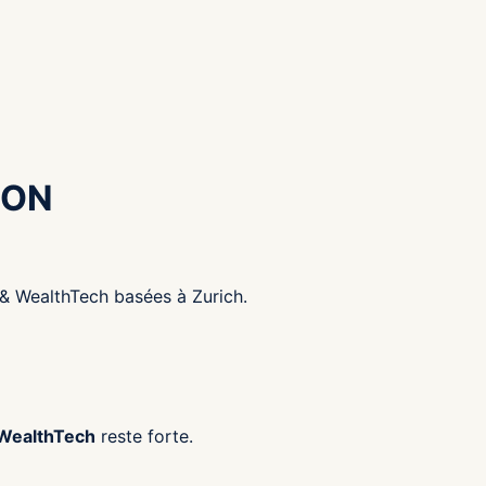
ION
 & WealthTech basées à Zurich.
 WealthTech
reste forte.