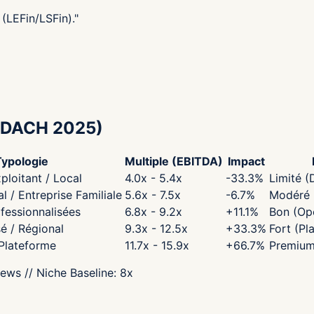
(LEFin/LSFin).
"
DACH 2025)
Typologie
Multiple (EBITDA)
Impact
ploitant / Local
4.0x - 5.4x
-33.3
%
Limité (
 / Entreprise Familiale
5.6x - 7.5x
-6.7
%
Modéré (
fessionnalisées
6.8x - 9.2x
+
11.1
%
Bon (Opé
sé / Régional
9.3x - 12.5x
+
33.3
%
Fort (Pl
 Plateforme
11.7x - 15.9x
+
66.7
%
Premium
iews
// Niche Baseline:
8
x