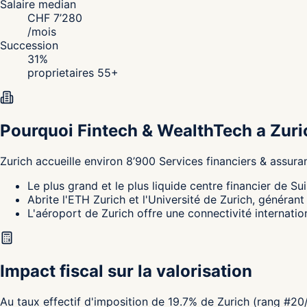
Salaire median
CHF
7’280
/
mois
Succession
31
%
proprietaires 55+
Pourquoi Fintech & WealthTech a Zuri
Zurich
accueille environ
8’900
Services financiers & assura
Le plus grand et le plus liquide centre financier de 
Abrite l'ETH Zurich et l'Université de Zurich, généran
L'aéroport de Zurich offre une connectivité internati
Impact fiscal sur la valorisation
Au taux effectif d'imposition de 19.7% de Zurich (rang #20/