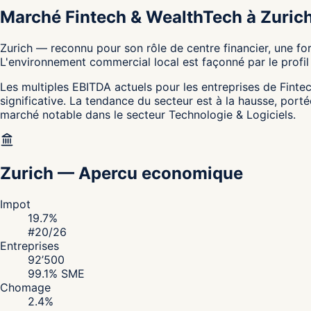
Marché Fintech & WealthTech à Zuric
Zurich — reconnu pour son rôle de centre financier, une fo
L'environnement commercial local est façonné par le profi
Les multiples EBITDA actuels pour les entreprises de Fintech
significative. La tendance du secteur est à la hausse, por
marché notable dans le secteur Technologie & Logiciels.
Zurich
—
Apercu economique
Impot
19.7
%
#
20
/26
Entreprises
92’500
99.1
% SME
Chomage
2.4
%