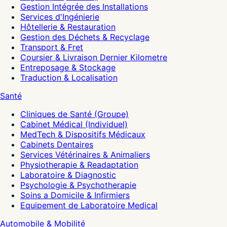
Gestion Intégrée des Installations
Services d'Ingénierie
Hôtellerie & Restauration
Gestion des Déchets & Recyclage
Transport & Fret
Coursier & Livraison Dernier Kilometre
Entreposage & Stockage
Traduction & Localisation
Santé
Cliniques de Santé (Groupe)
Cabinet Médical (Individuel)
MedTech & Dispositifs Médicaux
Cabinets Dentaires
Services Vétérinaires & Animaliers
Physiotherapie & Readaptation
Laboratoire & Diagnostic
Psychologie & Psychotherapie
Soins a Domicile & Infirmiers
Equipement de Laboratoire Medical
Automobile & Mobilité