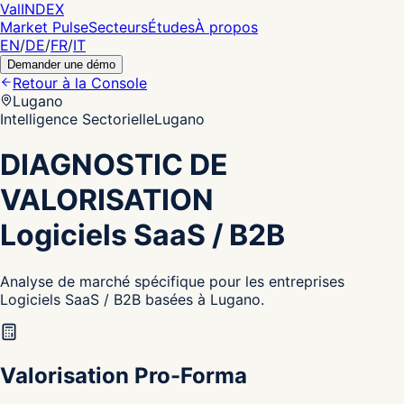
Val
INDEX
Market Pulse
Secteurs
Études
À propos
EN
/
DE
/
FR
/
IT
Demander une démo
Retour à la Console
Lugano
Intelligence Sectorielle
Lugano
DIAGNOSTIC DE
VALORISATION
Logiciels SaaS / B2B
Analyse de marché spécifique pour les entreprises
Logiciels SaaS / B2B basées à Lugano.
Valorisation Pro-Forma