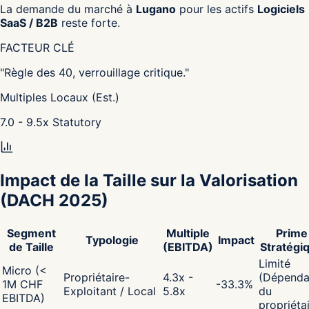
La demande du marché à
Lugano
pour les actifs
Logiciels
SaaS / B2B
reste forte.
FACTEUR CLÉ
"
Règle des 40, verrouillage critique.
"
Multiples Locaux (Est.)
7.0 - 9.5
x
Statutory
Impact de la Taille sur la Valorisation
(DACH 2025)
Segment
Multiple
Prime
Typologie
Impact
de Taille
(EBITDA)
Stratégi
Limité
Micro (<
Propriétaire-
4.3x -
(Dépenda
1M CHF
-33.3
%
Exploitant / Local
5.8x
du
EBITDA)
propriéta