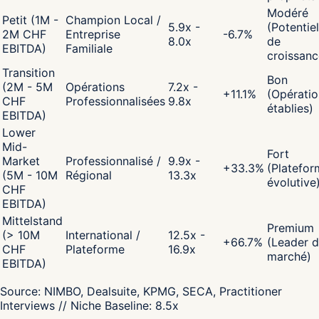
Modéré
Petit (1M -
Champion Local /
5.9x -
(Potentiel
2M CHF
Entreprise
-6.7
%
8.0x
de
EBITDA)
Familiale
croissanc
Transition
Bon
(2M - 5M
Opérations
7.2x -
+
11.1
%
(Opératio
CHF
Professionnalisées
9.8x
établies)
EBITDA)
Lower
Mid-
Fort
Market
Professionnalisé /
9.9x -
+
33.3
%
(Platefor
(5M - 10M
Régional
13.3x
évolutive
CHF
EBITDA)
Mittelstand
Premium
(> 10M
International /
12.5x -
+
66.7
%
(Leader 
CHF
Plateforme
16.9x
marché)
EBITDA)
Source:
NIMBO, Dealsuite, KPMG, SECA, Practitioner
Interviews
// Niche Baseline:
8.5
x