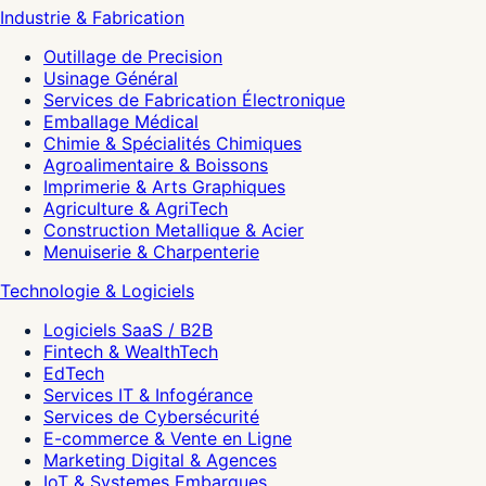
Industrie & Fabrication
Outillage de Precision
Usinage Général
Services de Fabrication Électronique
Emballage Médical
Chimie & Spécialités Chimiques
Agroalimentaire & Boissons
Imprimerie & Arts Graphiques
Agriculture & AgriTech
Construction Metallique & Acier
Menuiserie & Charpenterie
Technologie & Logiciels
Logiciels SaaS / B2B
Fintech & WealthTech
EdTech
Services IT & Infogérance
Services de Cybersécurité
E-commerce & Vente en Ligne
Marketing Digital & Agences
IoT & Systemes Embarques