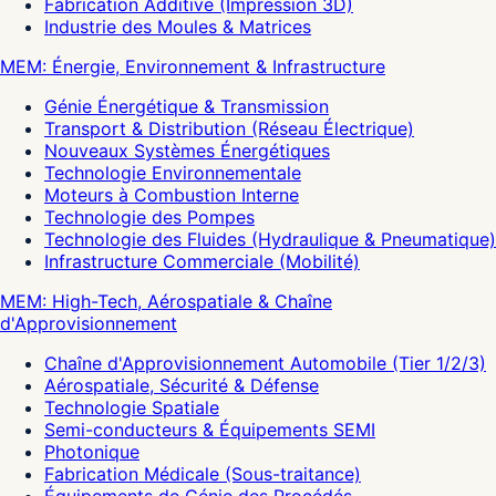
Fabrication Additive (Impression 3D)
Industrie des Moules & Matrices
MEM: Énergie, Environnement & Infrastructure
Génie Énergétique & Transmission
Transport & Distribution (Réseau Électrique)
Nouveaux Systèmes Énergétiques
Technologie Environnementale
Moteurs à Combustion Interne
Technologie des Pompes
Technologie des Fluides (Hydraulique & Pneumatique)
Infrastructure Commerciale (Mobilité)
MEM: High-Tech, Aérospatiale & Chaîne
d'Approvisionnement
Chaîne d'Approvisionnement Automobile (Tier 1/2/3)
Aérospatiale, Sécurité & Défense
Technologie Spatiale
Semi-conducteurs & Équipements SEMI
Photonique
Fabrication Médicale (Sous-traitance)