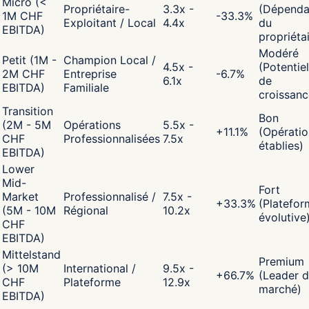
Micro (<
Propriétaire-
3.3x -
(Dépenda
1M CHF
-33.3
%
Exploitant / Local
4.4x
du
EBITDA)
propriéta
Modéré
Petit (1M -
Champion Local /
4.5x -
(Potentiel
2M CHF
Entreprise
-6.7
%
6.1x
de
EBITDA)
Familiale
croissanc
Transition
Bon
(2M - 5M
Opérations
5.5x -
+
11.1
%
(Opératio
CHF
Professionnalisées
7.5x
établies)
EBITDA)
Lower
Mid-
Fort
Market
Professionnalisé /
7.5x -
+
33.3
%
(Platefor
(5M - 10M
Régional
10.2x
évolutive
CHF
EBITDA)
Mittelstand
Premium
(> 10M
International /
9.5x -
+
66.7
%
(Leader 
CHF
Plateforme
12.9x
marché)
EBITDA)