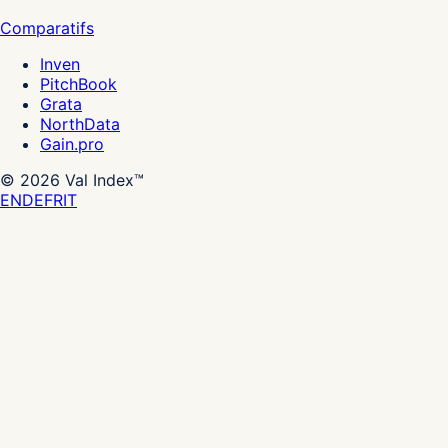
Comparatifs
Inven
PitchBook
Grata
NorthData
Gain.pro
©
2026
Val Index™
EN
DE
FR
IT