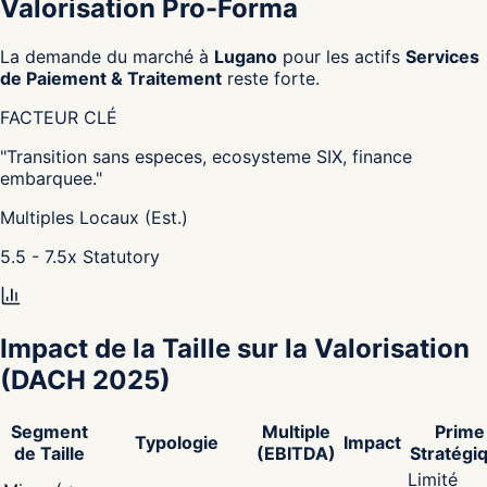
Valorisation Pro-Forma
La demande du marché à
Lugano
pour les actifs
Services
de Paiement & Traitement
reste forte.
FACTEUR CLÉ
"
Transition sans especes, ecosysteme SIX, finance
embarquee.
"
Multiples Locaux (Est.)
5.5 - 7.5
x
Statutory
Impact de la Taille sur la Valorisation
(DACH 2025)
Segment
Multiple
Prime
Typologie
Impact
de Taille
(EBITDA)
Stratégi
Limité