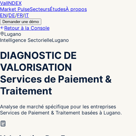
Val
INDEX
Market Pulse
Secteurs
Études
À propos
EN
/
DE
/
FR
/
IT
Demander une démo
Retour à la Console
Lugano
Intelligence Sectorielle
Lugano
DIAGNOSTIC DE
VALORISATION
Services de Paiement &
Traitement
Analyse de marché spécifique pour les entreprises
Services de Paiement & Traitement basées à Lugano.