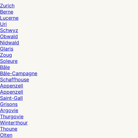
Zurich
Berne
Lucerne
Uri
Schwyz
Obwald
Nidwald
Glaris
Zoug
Soleure
Bâle
Bâle-Campagne
Schaffhouse
Appenzell
Appenzell
Saint-Gall
Grisons
Argovie
Thurgovie
Winterthour
Thoune
Olten