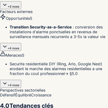
+
4
more
Facteurs externes
Opportunités
5
Transition Security-as-a-Service
:
conversion des
installations d'alarme ponctuelles en revenus de
surveillance mensuels recurrents a 3-5x la valeur vie
+
4
more
Menaces
5
Securite residentielle DIY (Ring, Arlo, Google Nest)
erodant le marche des alarmes residentielles a une
fraction du cout professionnel
→ §
5.0
+
4
more
Perspectives sectorielles
Défensif
Équilibré
Croissance
4.0
Tendances clés