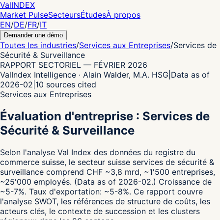
Val
INDEX
Market Pulse
Secteurs
Études
À propos
EN
/
DE
/
FR
/
IT
Demander une démo
Toutes les industries
/
Services aux Entreprises
/
Services de
Sécurité & Surveillance
RAPPORT SECTORIEL
—
FÉVRIER 2026
ValIndex Intelligence · Alain Walder, M.A. HSG
|
Data as of
2026-02
|
10
sources cited
Services aux Entreprises
Évaluation d'entreprise : Services de
Sécurité & Surveillance
Selon l'analyse Val Index des données du registre du
commerce suisse,
le secteur suisse services de sécurité &
surveillance comprend CHF ~3,8 mrd, ~1'500 entreprises,
~25'000 employés.
(Data as of 2026-02.)
Croissance de
~5-7%.
Taux d'exportation: ~5-8%.
Ce rapport couvre
l'analyse SWOT, les références de structure de coûts, les
acteurs clés, le contexte de succession et les clusters