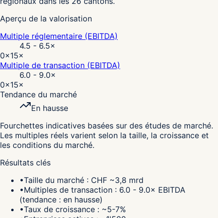
régionaux dans les 26 cantons.
Aperçu de la valorisation
Multiple réglementaire (EBITDA)
4.5 - 6.5
×
0×
15×
Multiple de transaction (EBITDA)
6.0 - 9.0
×
0×
15×
Tendance du marché
En hausse
Fourchettes indicatives basées sur des études de marché.
Les multiples réels varient selon la taille, la croissance et
les conditions du marché.
Résultats clés
•
Taille du marché : CHF ~3,8 mrd
•
Multiples de transaction : 6.0 - 9.0× EBITDA
(tendance : en hausse)
•
Taux de croissance : ~5-7%