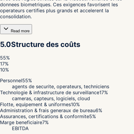
donnees biometriques. Ces exigences favorisent les
operateurs certifies plus grands et accelerent la
consolidation.
Read more
5.0
Structure des coûts
55
%
17
%
10
%
Personnel
55
%
agents de securite, operateurs, techniciens
Technologie & infrastructure de surveillance
17
%
cameras, capteurs, logiciels, cloud
Flotte, equipement & uniformes
10
%
Administration & frais generaux de bureau
6
%
Assurances, certifications & conformite
5
%
Marge beneficiaire
7
%
EBITDA