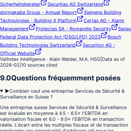
Sicherheitsberater
Securitas AG Switzerland
dormakaba Group - Annual Report
Siemens Building
Technologies - Building X Platform
Certas AG - Alarm
Management
Protectas SA - Romandie Security
Swiss
Federal Data Protection Act (DSG/LPD) 2023
Bosch
Building Technologies Switzerland
Securiton AG -
Official Website
ValIndex Intelligence · Alain Walder, M.A. HSG
|
Data as of
2026-02
|
10
sources cited
9.0
Questions fréquemment posées
▶
Combien vaut une entreprise Services de Sécurité &
Surveillance en Suisse ?
Une entreprise suisse Services de Sécurité & Surveillance
est évaluée en moyenne à 4.5 - 6.5× l'EBITDA en
valorisation fiscale et 6.0 - 9.0× l'EBITDA en transaction
réelle. L'écart entre les multiples fiscaux et de transaction
représente une opportunité d'arbitrage clé pour les