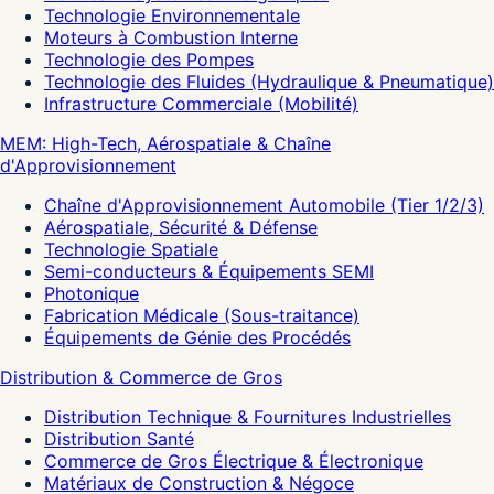
Technologie Environnementale
Moteurs à Combustion Interne
Technologie des Pompes
Technologie des Fluides (Hydraulique & Pneumatique)
Infrastructure Commerciale (Mobilité)
MEM: High-Tech, Aérospatiale & Chaîne
d'Approvisionnement
Chaîne d'Approvisionnement Automobile (Tier 1/2/3)
Aérospatiale, Sécurité & Défense
Technologie Spatiale
Semi-conducteurs & Équipements SEMI
Photonique
Fabrication Médicale (Sous-traitance)
Équipements de Génie des Procédés
Distribution & Commerce de Gros
Distribution Technique & Fournitures Industrielles
Distribution Santé
Commerce de Gros Électrique & Électronique
Matériaux de Construction & Négoce