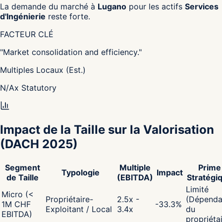
La demande du marché à
Lugano
pour les actifs
Services
d'Ingénierie
reste forte.
FACTEUR CLÉ
"
Market consolidation and efficiency.
"
Multiples Locaux (Est.)
N/A
x
Statutory
Impact de la Taille sur la Valorisation
(DACH 2025)
Segment
Multiple
Prime
Typologie
Impact
de Taille
(EBITDA)
Stratégi
Limité
Micro (<
Propriétaire-
2.5x -
(Dépenda
1M CHF
-33.3
%
Exploitant / Local
3.4x
du
EBITDA)
propriéta