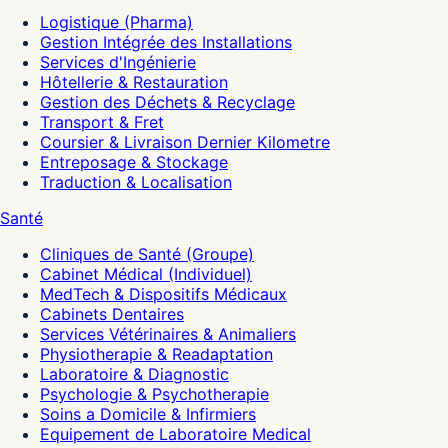
Logistique (Pharma)
Gestion Intégrée des Installations
Services d'Ingénierie
Hôtellerie & Restauration
Gestion des Déchets & Recyclage
Transport & Fret
Coursier & Livraison Dernier Kilometre
Entreposage & Stockage
Traduction & Localisation
Santé
Cliniques de Santé (Groupe)
Cabinet Médical (Individuel)
MedTech & Dispositifs Médicaux
Cabinets Dentaires
Services Vétérinaires & Animaliers
Physiotherapie & Readaptation
Laboratoire & Diagnostic
Psychologie & Psychotherapie
Soins a Domicile & Infirmiers
Equipement de Laboratoire Medical