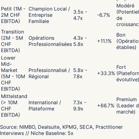
Modéré
Petit (1M -
Champion Local /
3.5x -
(Potentiel
2M CHF
Entreprise
-6.7
%
4.7x
de
EBITDA)
Familiale
croissanc
Transition
Bon
(2M - 5M
Opérations
4.3x -
+
11.1
%
(Opératio
CHF
Professionnalisées
5.8x
établies)
EBITDA)
Lower
Mid-
Fort
Market
Professionnalisé /
5.8x -
+
33.3
%
(Platefor
(5M - 10M
Régional
7.8x
évolutive
CHF
EBITDA)
Mittelstand
Premium
(> 10M
International /
7.3x -
+
66.7
%
(Leader 
CHF
Plateforme
9.9x
marché)
EBITDA)
Source:
NIMBO, Dealsuite, KPMG, SECA, Practitioner
Interviews
// Niche Baseline:
5
x