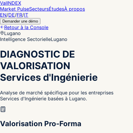
Val
INDEX
Market Pulse
Secteurs
Études
À propos
EN
/
DE
/
FR
/
IT
Demander une démo
Retour à la Console
Lugano
Intelligence Sectorielle
Lugano
DIAGNOSTIC DE
VALORISATION
Services d'Ingénierie
Analyse de marché spécifique pour les entreprises
Services d'Ingénierie basées à Lugano.
Valorisation Pro-Forma