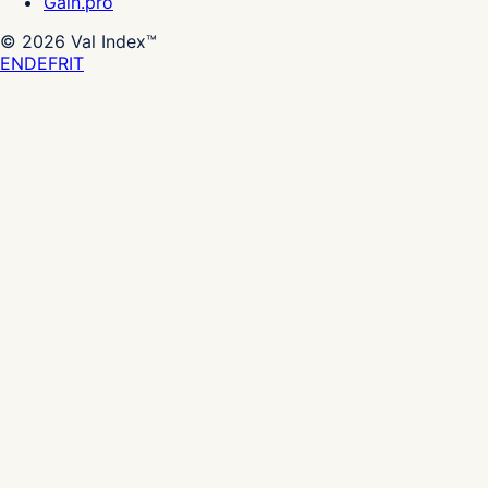
Gain.pro
©
2026
Val Index™
EN
DE
FR
IT