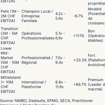
EBITDA)
propriéta
Modéré
Petit (1M -
Champion Local /
4.2x -
(Potentiel
2M CHF
Entreprise
-6.7
%
5.6x
de
EBITDA)
Familiale
croissanc
Transition
Bon
(2M - 5M
Opérations
5.1x -
+
11.1
%
(Opératio
CHF
Professionnalisées
6.9x
établies)
EBITDA)
Lower
Mid-
Fort
Market
Professionnalisé /
7.0x -
+
33.3
%
(Platefor
(5M - 10M
Régional
9.4x
évolutive
CHF
EBITDA)
Mittelstand
Premium
(> 10M
International /
8.8x -
+
66.7
%
(Leader 
CHF
Plateforme
11.9x
marché)
EBITDA)
Source:
NIMBO, Dealsuite, KPMG, SECA, Practitioner