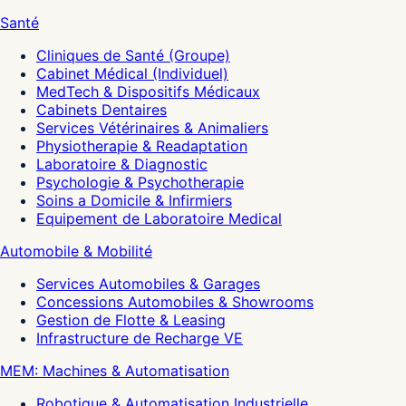
Santé
Cliniques de Santé (Groupe)
Cabinet Médical (Individuel)
MedTech & Dispositifs Médicaux
Cabinets Dentaires
Services Vétérinaires & Animaliers
Physiotherapie & Readaptation
Laboratoire & Diagnostic
Psychologie & Psychotherapie
Soins a Domicile & Infirmiers
Equipement de Laboratoire Medical
Automobile & Mobilité
Services Automobiles & Garages
Concessions Automobiles & Showrooms
Gestion de Flotte & Leasing
Infrastructure de Recharge VE
MEM: Machines & Automatisation
Robotique & Automatisation Industrielle