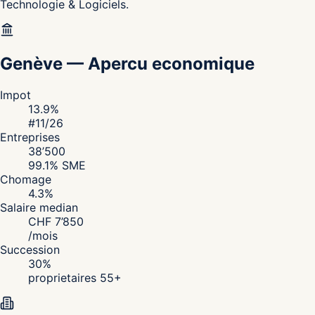
Technologie & Logiciels.
Genève
—
Apercu economique
Impot
13.9
%
#
11
/26
Entreprises
38’500
99.1
% SME
Chomage
4.3
%
Salaire median
CHF
7’850
/
mois
Succession
30
%
proprietaires 55+