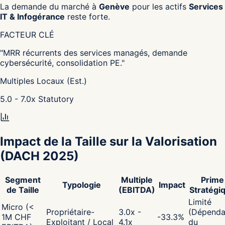
La demande du marché à
Genève
pour les actifs
Services
IT & Infogérance
reste forte.
FACTEUR CLÉ
"
MRR récurrents des services managés, demande
cybersécurité, consolidation PE.
"
Multiples Locaux (Est.)
5.0 - 7.0
x
Statutory
Impact de la Taille sur la Valorisation
(DACH 2025)
Segment
Multiple
Prime
Typologie
Impact
de Taille
(EBITDA)
Stratégi
Limité
Micro (<
Propriétaire-
3.0x -
(Dépenda
1M CHF
-33.3
%
Exploitant / Local
4.1x
du