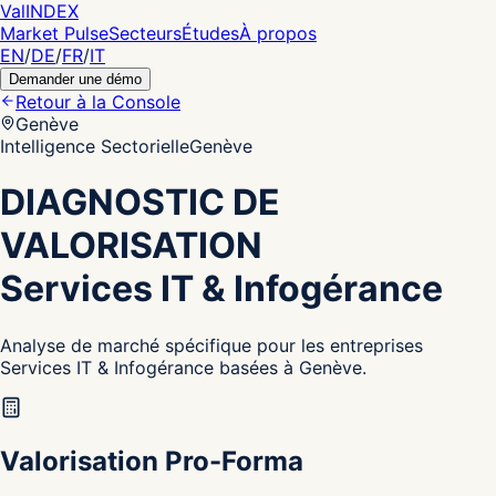
Val
INDEX
Market Pulse
Secteurs
Études
À propos
EN
/
DE
/
FR
/
IT
Demander une démo
Retour à la Console
Genève
Intelligence Sectorielle
Genève
DIAGNOSTIC DE
VALORISATION
Services IT & Infogérance
Analyse de marché spécifique pour les entreprises
Services IT & Infogérance basées à Genève.
Valorisation Pro-Forma