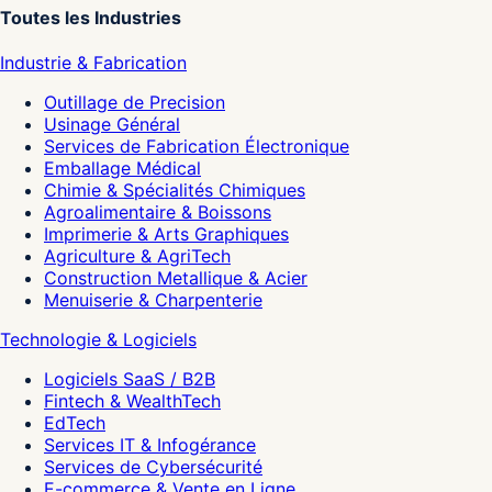
Toutes les Industries
Industrie & Fabrication
Outillage de Precision
Usinage Général
Services de Fabrication Électronique
Emballage Médical
Chimie & Spécialités Chimiques
Agroalimentaire & Boissons
Imprimerie & Arts Graphiques
Agriculture & AgriTech
Construction Metallique & Acier
Menuiserie & Charpenterie
Technologie & Logiciels
Logiciels SaaS / B2B
Fintech & WealthTech
EdTech
Services IT & Infogérance
Services de Cybersécurité
E-commerce & Vente en Ligne