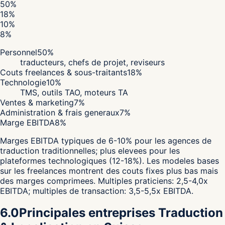
50
%
18
%
10
%
8
%
Personnel
50
%
traducteurs, chefs de projet, reviseurs
Couts freelances & sous-traitants
18
%
Technologie
10
%
TMS, outils TAO, moteurs TA
Ventes & marketing
7
%
Administration & frais generaux
7
%
Marge EBITDA
8
%
Marges EBITDA typiques de 6-10% pour les agences de
traduction traditionnelles; plus elevees pour les
plateformes technologiques (12-18%). Les modeles bases
sur les freelances montrent des couts fixes plus bas mais
des marges comprimees. Multiples praticiens: 2,5-4,0x
EBITDA; multiples de transaction: 3,5-5,5x EBITDA.
6.0
Principales entreprises Traduction