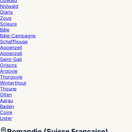
Obwald
Nidwald
Glaris
Zoug
Soleure
Bâle
Bâle-Campagne
Schaffhouse
Appenzell
Appenzell
Saint-Gall
Grisons
Argovie
Thurgovie
Winterthour
Thoune
Olten
Aarau
Baden
Coire
Uster
Romandie (Suisse Française)