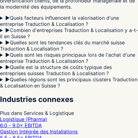
diversification clients, de la profondeur managériale et de
la modernité des équipements.
▶
Quels facteurs influencent la valorisation d'une
entreprise Traduction & Localisation ?
▶
Combien d'entreprises Traduction & Localisation y a-t-
il en Suisse ?
▶
Quelles sont les tendances clés du marché suisse
Traduction & Localisation ?
▶
Quels sont les risques principaux lors de l'achat d'une
entreprise Traduction & Localisation ?
▶
Quelle est la structure de coûts typique des
entreprises suisses Traduction & Localisation ?
▶
Quelles régions sont les principaux clusters Traduction
& Localisation en Suisse ?
Industries connexes
Plus dans Services & Logistique
Logistique (Pharma)
6.0 - 9.0
× EBITDA
Gestion Intégrée des Installations
5.5 - 8.5
× EBITDA