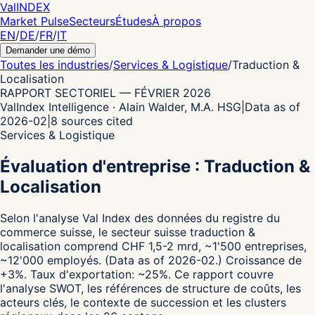
Val
INDEX
Market Pulse
Secteurs
Études
À propos
EN
/
DE
/
FR
/
IT
Demander une démo
Toutes les industries
/
Services & Logistique
/
Traduction &
Localisation
RAPPORT SECTORIEL
—
FÉVRIER 2026
ValIndex Intelligence · Alain Walder, M.A. HSG
|
Data as of
2026-02
|
8
sources cited
Services & Logistique
Évaluation d'entreprise : Traduction &
Localisation
Selon l'analyse Val Index des données du registre du
commerce suisse,
le secteur suisse traduction &
localisation comprend CHF 1,5-2 mrd, ~1'500 entreprises,
~12'000 employés.
(Data as of 2026-02.)
Croissance de
+3%.
Taux d'exportation: ~25%.
Ce rapport couvre
l'analyse SWOT, les références de structure de coûts, les
acteurs clés, le contexte de succession et les clusters