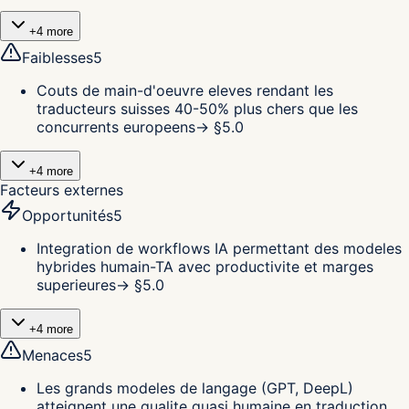
+
4
more
Faiblesses
5
Couts de main-d'oeuvre eleves rendant les
traducteurs suisses 40-50% plus chers que les
concurrents europeens
→ §
5.0
+
4
more
Facteurs externes
Opportunités
5
Integration de workflows IA permettant des modeles
hybrides humain-TA avec productivite et marges
superieures
→ §
5.0
+
4
more
Menaces
5
Les grands modeles de langage (GPT, DeepL)
atteignent une qualite quasi humaine en traduction