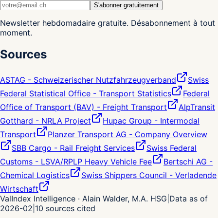
S'abonner gratuitement
Newsletter hebdomadaire gratuite. Désabonnement à tout
moment.
Sources
ASTAG - Schweizerischer Nutzfahrzeugverband
Swiss
Federal Statistical Office - Transport Statistics
Federal
Office of Transport (BAV) - Freight Transport
AlpTransit
Gotthard - NRLA Project
Hupac Group - Intermodal
Transport
Planzer Transport AG - Company Overview
SBB Cargo - Rail Freight Services
Swiss Federal
Customs - LSVA/RPLP Heavy Vehicle Fee
Bertschi AG -
Chemical Logistics
Swiss Shippers Council - Verladende
Wirtschaft
ValIndex Intelligence · Alain Walder, M.A. HSG
|
Data as of
2026-02
|
10
sources cited