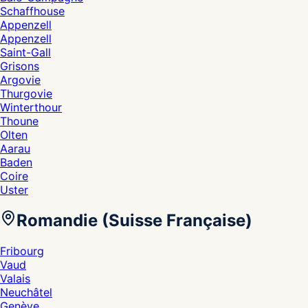
Schaffhouse
Appenzell
Appenzell
Saint-Gall
Grisons
Argovie
Thurgovie
Winterthour
Thoune
Olten
Aarau
Baden
Coire
Uster
Romandie (Suisse Française)
Fribourg
Vaud
Valais
Neuchâtel
Genève