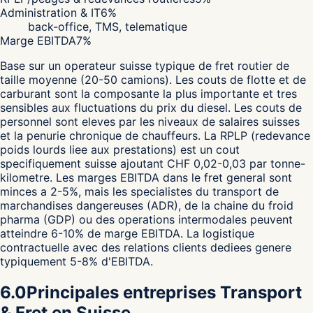
Administration & IT
6
%
back-office, TMS, telematique
Marge EBITDA
7
%
Base sur un operateur suisse typique de fret routier de
taille moyenne (20-50 camions). Les couts de flotte et de
carburant sont la composante la plus importante et tres
sensibles aux fluctuations du prix du diesel. Les couts de
personnel sont eleves par les niveaux de salaires suisses
et la penurie chronique de chauffeurs. La RPLP (redevance
poids lourds liee aux prestations) est un cout
specifiquement suisse ajoutant CHF 0,02-0,03 par tonne-
kilometre. Les marges EBITDA dans le fret general sont
minces a 2-5%, mais les specialistes du transport de
marchandises dangereuses (ADR), de la chaine du froid
pharma (GDP) ou des operations intermodales peuvent
atteindre 6-10% de marge EBITDA. La logistique
contractuelle avec des relations clients dediees genere
typiquement 5-8% d'EBITDA.
6.0
Principales entreprises Transport
& Fret en Suisse