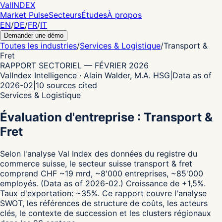
Val
INDEX
Market Pulse
Secteurs
Études
À propos
EN
/
DE
/
FR
/
IT
Demander une démo
Toutes les industries
/
Services & Logistique
/
Transport &
Fret
RAPPORT SECTORIEL
—
FÉVRIER 2026
ValIndex Intelligence · Alain Walder, M.A. HSG
|
Data as of
2026-02
|
10
sources cited
Services & Logistique
Évaluation d'entreprise : Transport &
Fret
Selon l'analyse Val Index des données du registre du
commerce suisse,
le secteur suisse transport & fret
comprend CHF ~19 mrd, ~8'000 entreprises, ~85'000
employés.
(Data as of 2026-02.)
Croissance de +1,5%.
Taux d'exportation: ~35%.
Ce rapport couvre l'analyse
SWOT, les références de structure de coûts, les acteurs
clés, le contexte de succession et les clusters régionaux