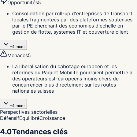
Opportunités
5
Consolidation par roll-up d'entreprises de transport
locales fragmentees par des plateformes soutenues
par le PE cherchant des economies d'echelle en
gestion de flotte, systemes IT et couverture client
+
4
more
Menaces
5
La liberalisation du cabotage europeen et les
reformes du Paquet Mobilite pourraient permettre a
des operateurs est-europeens moins chers de
concurrencer plus directement sur les routes
nationales suisses
+
4
more
Perspectives sectorielles
Défensif
Équilibré
Croissance
4.0
Tendances clés