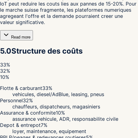
IoT peut reduire les couts lies aux pannes de 15-20%. Pour
le marche suisse fragmente, les plateformes numeriques
agregeant l'offre et la demande pourraient creer une
valeur significative.
Read more
5.0
Structure des coûts
33
%
32
%
10
%
Flotte & carburant
33
%
vehicules, diesel/AdBlue, leasing, pneus
Personnel
32
%
chauffeurs, dispatcheurs, magasiniers
Assurance & conformite
10
%
assurance vehicule, ADR, responsabilite civile
Depot & entrepot
7
%
loyer, maintenance, equipement
RPLP/peages & redevances routieres
5
%