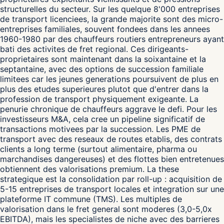
structurelles du secteur. Sur les quelque 8'000 entreprises
de transport licenciees, la grande majorite sont des micro-
entreprises familiales, souvent fondees dans les annees
1960-1980 par des chauffeurs routiers entrepreneurs ayant
bati des activites de fret regional. Ces dirigeants-
proprietaires sont maintenant dans la soixantaine et la
septantaine, avec des options de succession familiale
limitees car les jeunes generations poursuivent de plus en
plus des etudes superieures plutot que d'entrer dans la
profession de transport physiquement exigeante. La
penurie chronique de chauffeurs aggrave le defi. Pour les
investisseurs M&A, cela cree un pipeline significatif de
transactions motivees par la succession. Les PME de
transport avec des reseaux de routes etablis, des contrats
clients a long terme (surtout alimentaire, pharma ou
marchandises dangereuses) et des flottes bien entretenues
obtiennent des valorisations premium. La these
strategique est la consolidation par roll-up : acquisition de
5-15 entreprises de transport locales et integration sur une
plateforme IT commune (TMS). Les multiples de
valorisation dans le fret general sont moderes (3,0-5,0x
EBITDA), mais les specialistes de niche avec des barrieres