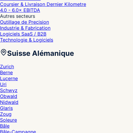
Coursier & Livraison Dernier Kilometre
4.0 - 6.0
× EBITDA
Autres secteurs
Outillage de Precision
Industrie & Fabrication
Logiciels SaaS / B2B
Technologie & Logiciels
Suisse Alémanique
Zurich
Berne
Lucerne
Uri
Schwyz
Obwald
Nidwald
Glaris
Zoug
Soleure
Bâle
Bâle-Campagne