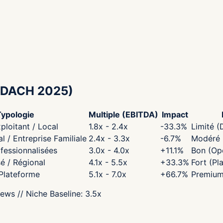
DACH 2025)
Typologie
Multiple (EBITDA)
Impact
ploitant / Local
1.8x - 2.4x
-33.3
%
Limité (
 / Entreprise Familiale
2.4x - 3.3x
-6.7
%
Modéré (
fessionnalisées
3.0x - 4.0x
+
11.1
%
Bon (Opé
sé / Régional
4.1x - 5.5x
+
33.3
%
Fort (Pl
 Plateforme
5.1x - 7.0x
+
66.7
%
Premium
iews
// Niche Baseline:
3.5
x