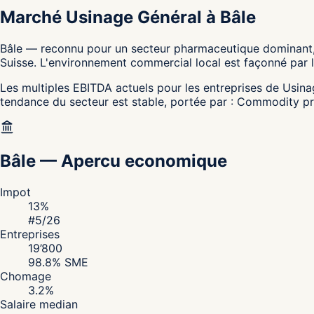
Marché Usinage Général à Bâle
Bâle — reconnu pour un secteur pharmaceutique dominant, l
Suisse. L'environnement commercial local est façonné par l
Les multiples EBITDA actuels pour les entreprises de Usinag
tendance du secteur est stable, portée par : Commodity pre
Bâle
—
Apercu economique
Impot
13
%
#
5
/26
Entreprises
19’800
98.8
% SME
Chomage
3.2
%
Salaire median