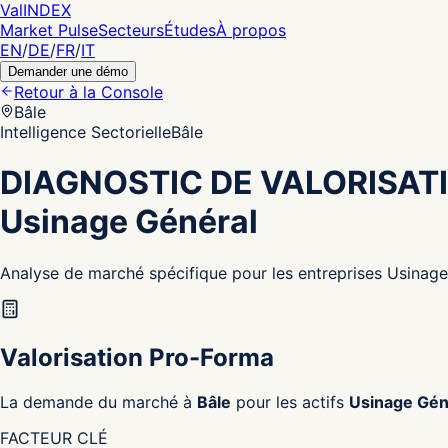
Val
INDEX
Market Pulse
Secteurs
Études
À propos
EN
/
DE
/
FR
/
IT
Demander une démo
Retour à la Console
Bâle
Intelligence Sectorielle
Bâle
DIAGNOSTIC DE VALORISAT
Usinage Général
Analyse de marché spécifique pour les entreprises Usinage
Valorisation Pro-Forma
La demande du marché à
Bâle
pour les actifs
Usinage Gén
FACTEUR CLÉ