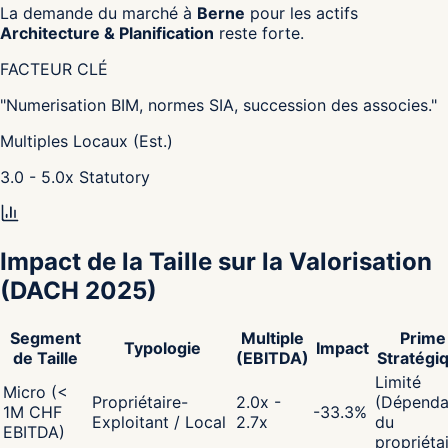
La demande du marché à
Berne
pour les actifs
Architecture & Planification
reste forte.
FACTEUR CLÉ
"
Numerisation BIM, normes SIA, succession des associes.
"
Multiples Locaux (Est.)
3.0 - 5.0
x
Statutory
Impact de la Taille sur la Valorisation
(DACH 2025)
Segment
Multiple
Prime
Typologie
Impact
de Taille
(EBITDA)
Stratégi
Limité
Micro (<
Propriétaire-
2.0x -
(Dépenda
1M CHF
-33.3
%
Exploitant / Local
2.7x
du
EBITDA)
propriéta