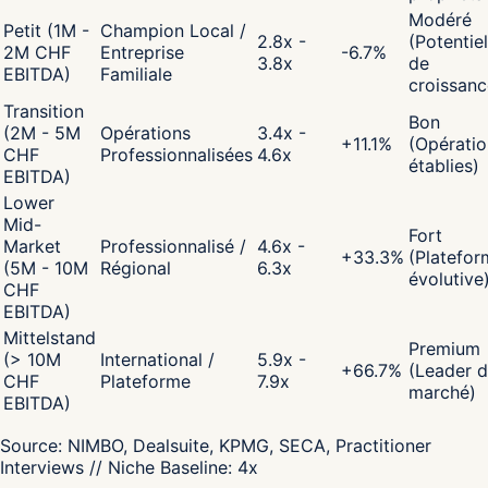
Modéré
Petit (1M -
Champion Local /
2.8x -
(Potentiel
2M CHF
Entreprise
-6.7
%
3.8x
de
EBITDA)
Familiale
croissanc
Transition
Bon
(2M - 5M
Opérations
3.4x -
+
11.1
%
(Opératio
CHF
Professionnalisées
4.6x
établies)
EBITDA)
Lower
Mid-
Fort
Market
Professionnalisé /
4.6x -
+
33.3
%
(Platefor
(5M - 10M
Régional
6.3x
évolutive
CHF
EBITDA)
Mittelstand
Premium
(> 10M
International /
5.9x -
+
66.7
%
(Leader 
CHF
Plateforme
7.9x
marché)
EBITDA)
Source:
NIMBO, Dealsuite, KPMG, SECA, Practitioner
Interviews
// Niche Baseline:
4
x