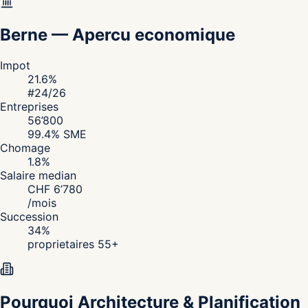
Berne
—
Apercu economique
Impot
21.6
%
#
24
/26
Entreprises
56’800
99.4
% SME
Chomage
1.8
%
Salaire median
CHF
6’780
/
mois
Succession
34
%
proprietaires 55+
Pourquoi Architecture & Planification