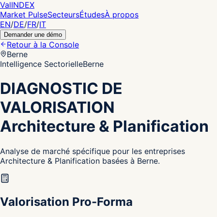
Val
INDEX
Market Pulse
Secteurs
Études
À propos
EN
/
DE
/
FR
/
IT
Demander une démo
Retour à la Console
Berne
Intelligence Sectorielle
Berne
DIAGNOSTIC DE
VALORISATION
Architecture & Planification
Analyse de marché spécifique pour les entreprises
Architecture & Planification basées à Berne.
Valorisation Pro-Forma