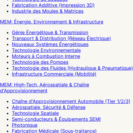
Fabrication Additive (Impression 3D)
Industrie des Moules & Matrices
MEM: Énergie, Environnement & Infrastructure
Génie Énergétique & Transmission
Transport & Distribution (Réseau Électrique)
Nouveaux Systèmes Énergétiques
Technologie Environnementale
Moteurs à Combustion Interne
Technologie des Pompes
Technologie des Fluides (Hydraulique & Pneumatique)
Infrastructure Commerciale (Mobilité)
MEM: High-Tech, Aérospatiale & Chaîne
d'Approvisionnement
Chaîne d'Approvisionnement Automobile (Tier 1/2/3)
Aérospatiale, Sécurité & Défense
Technologie Spatiale
Semi-conducteurs & Équipements SEMI
Photonique
Fabrication Médicale (Sous-traitance)