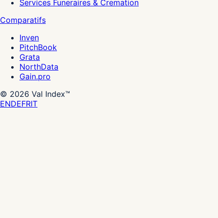
Services Funeraires & Cremation
Comparatifs
Inven
PitchBook
Grata
NorthData
Gain.pro
©
2026
Val Index™
EN
DE
FR
IT