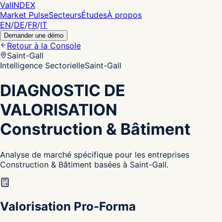
Val
INDEX
Market Pulse
Secteurs
Études
À propos
EN
/
DE
/
FR
/
IT
Demander une démo
Retour à la Console
Saint-Gall
Intelligence Sectorielle
Saint-Gall
DIAGNOSTIC DE
VALORISATION
Construction & Bâtiment
Analyse de marché spécifique pour les entreprises
Construction & Bâtiment basées à Saint-Gall.
Valorisation Pro-Forma