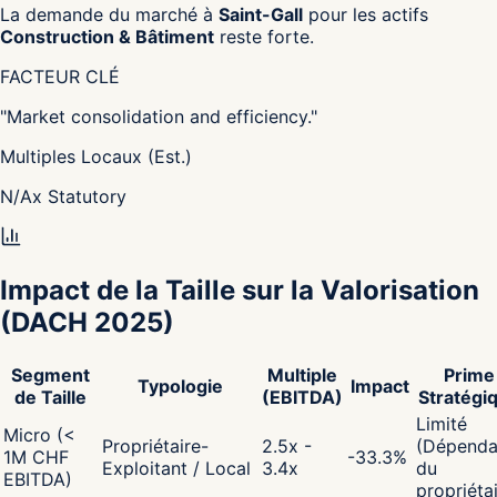
La demande du marché à
Saint-Gall
pour les actifs
Construction & Bâtiment
reste forte.
FACTEUR CLÉ
"
Market consolidation and efficiency.
"
Multiples Locaux (Est.)
N/A
x
Statutory
Impact de la Taille sur la Valorisation
(DACH 2025)
Segment
Multiple
Prime
Typologie
Impact
de Taille
(EBITDA)
Stratégi
Limité
Micro (<
Propriétaire-
2.5x -
(Dépenda
1M CHF
-33.3
%
Exploitant / Local
3.4x
du
EBITDA)
propriéta