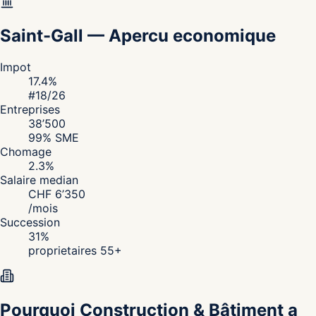
Saint-Gall
—
Apercu economique
Impot
17.4
%
#
18
/26
Entreprises
38’500
99
% SME
Chomage
2.3
%
Salaire median
CHF
6’350
/
mois
Succession
31
%
proprietaires 55+
Pourquoi Construction & Bâtiment a