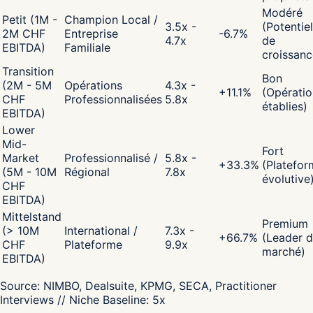
Modéré
Petit (1M -
Champion Local /
3.5x -
(Potentiel
2M CHF
Entreprise
-6.7
%
4.7x
de
EBITDA)
Familiale
croissanc
Transition
Bon
(2M - 5M
Opérations
4.3x -
+
11.1
%
(Opératio
CHF
Professionnalisées
5.8x
établies)
EBITDA)
Lower
Mid-
Fort
Market
Professionnalisé /
5.8x -
+
33.3
%
(Platefor
(5M - 10M
Régional
7.8x
évolutive
CHF
EBITDA)
Mittelstand
Premium
(> 10M
International /
7.3x -
+
66.7
%
(Leader 
CHF
Plateforme
9.9x
marché)
EBITDA)
Source:
NIMBO, Dealsuite, KPMG, SECA, Practitioner
Interviews
// Niche Baseline:
5
x