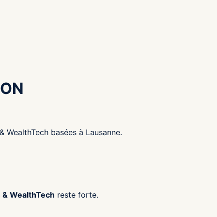
ION
h & WealthTech basées à Lausanne.
h & WealthTech
reste forte.