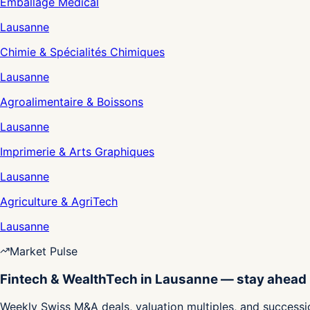
Emballage Médical
Lausanne
Chimie & Spécialités Chimiques
Lausanne
Agroalimentaire & Boissons
Lausanne
Imprimerie & Arts Graphiques
Lausanne
Agriculture & AgriTech
Lausanne
Market Pulse
Fintech & WealthTech in Lausanne — stay ahead
Weekly Swiss M&A deals, valuation multiples, and successio