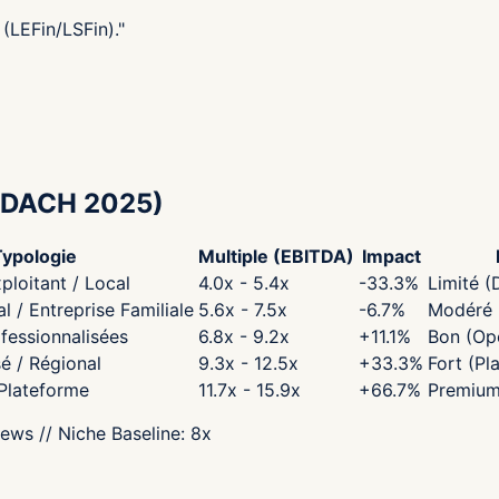
(LEFin/LSFin).
"
DACH 2025)
Typologie
Multiple (EBITDA)
Impact
ploitant / Local
4.0x - 5.4x
-33.3
%
Limité (
 / Entreprise Familiale
5.6x - 7.5x
-6.7
%
Modéré (
fessionnalisées
6.8x - 9.2x
+
11.1
%
Bon (Opé
sé / Régional
9.3x - 12.5x
+
33.3
%
Fort (Pl
 Plateforme
11.7x - 15.9x
+
66.7
%
Premium
iews
// Niche Baseline:
8
x