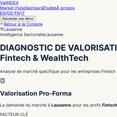
Val
INDEX
Market Pulse
Secteurs
Études
À propos
EN
/
DE
/
FR
/
IT
Demander une démo
Retour à la Console
Lausanne
Intelligence Sectorielle
Lausanne
DIAGNOSTIC DE VALORISAT
Fintech & WealthTech
Analyse de marché spécifique pour les entreprises Fintec
Valorisation Pro-Forma
La demande du marché à
Lausanne
pour les actifs
Fintec
FACTEUR CLÉ