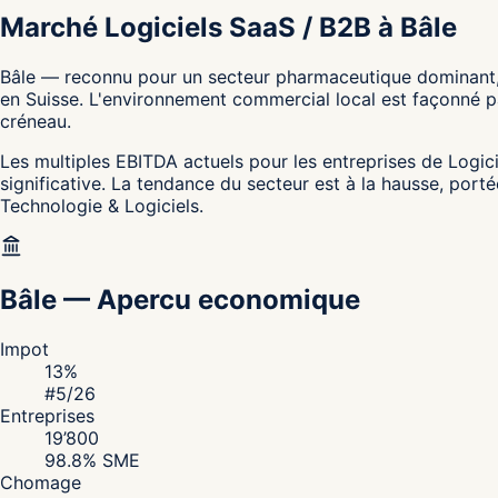
Marché Logiciels SaaS / B2B à Bâle
Bâle — reconnu pour un secteur pharmaceutique dominant, l
en Suisse. L'environnement commercial local est façonné pa
créneau.
Les multiples EBITDA actuels pour les entreprises de Logicie
significative. La tendance du secteur est à la hausse, port
Technologie & Logiciels.
Bâle
—
Apercu economique
Impot
13
%
#
5
/26
Entreprises
19’800
98.8
% SME
Chomage