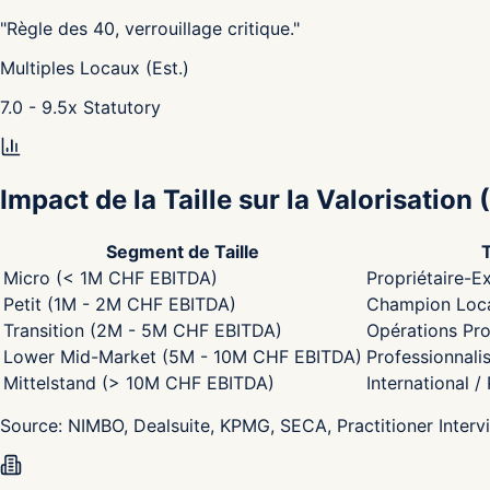
"
Règle des 40, verrouillage critique.
"
Multiples Locaux (Est.)
7.0 - 9.5
x
Statutory
Impact de la Taille sur la Valorisation
(
Segment de Taille
Micro (< 1M CHF EBITDA)
Propriétaire-Ex
Petit (1M - 2M CHF EBITDA)
Champion Local
Transition (2M - 5M CHF EBITDA)
Opérations Pro
Lower Mid-Market (5M - 10M CHF EBITDA)
Professionnali
Mittelstand (> 10M CHF EBITDA)
International /
Source:
NIMBO, Dealsuite, KPMG, SECA, Practitioner Interv