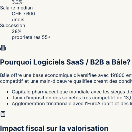
3.2
%
Salaire median
CHF
7’600
/
mois
Succession
28
%
proprietaires 55+
Pourquoi Logiciels SaaS / B2B a Bâle?
Bâle
offre une base economique diversifiee avec 19’800 ent
competitif et une main-d'oeuvre qualifiee creant des condi
Capitale pharmaceutique mondiale avec les sieges de 
Taux d'imposition des societes tres competitif de 13,
Agglomeration trinationale avec l'EuroAirport et des l
Impact fiscal sur la valorisation