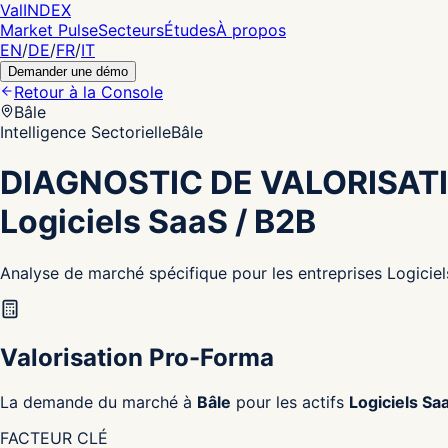
Val
INDEX
Market Pulse
Secteurs
Études
À propos
EN
/
DE
/
FR
/
IT
Demander une démo
Retour à la Console
Bâle
Intelligence Sectorielle
Bâle
DIAGNOSTIC DE VALORISAT
Logiciels SaaS / B2B
Analyse de marché spécifique pour les entreprises Logiciel
Valorisation Pro-Forma
La demande du marché à
Bâle
pour les actifs
Logiciels Sa
FACTEUR CLÉ