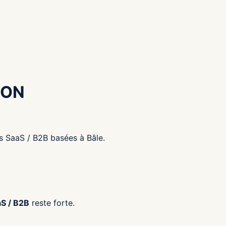
ION
s SaaS / B2B basées à Bâle.
aS / B2B
reste forte.