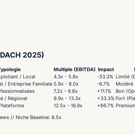
DACH 2025)
Typologie
Multiple (EBITDA)
Impact
ploitant / Local
4.3x - 5.8x
-33.3
%
Limité (
 / Entreprise Familiale
5.9x - 8.0x
-6.7
%
Modéré (
fessionnalisées
7.2x - 9.8x
+
11.1
%
Bon (Opé
sé / Régional
9.9x - 13.3x
+
33.3
%
Fort (Pl
 Plateforme
12.5x - 16.9x
+
66.7
%
Premium
iews
// Niche Baseline:
8.5
x