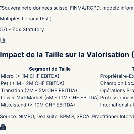
"
Souverainete donnees suisse, FINMA/RGPD, modele Infom
Multiples Locaux (Est.)
5.0 - 7.0
x
Statutory
Impact de la Taille sur la Valorisation
(
Segment de Taille
Micro (< 1M CHF EBITDA)
Propriétaire-Ex
Petit (1M - 2M CHF EBITDA)
Champion Local
Transition (2M - 5M CHF EBITDA)
Opérations Pro
Lower Mid-Market (5M - 10M CHF EBITDA)
Professionnali
Mittelstand (> 10M CHF EBITDA)
International /
Source:
NIMBO, Dealsuite, KPMG, SECA, Practitioner Interv