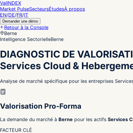
Val
INDEX
Market Pulse
Secteurs
Études
À propos
EN
/
DE
/
FR
/
IT
Demander une démo
Retour à la Console
Berne
Intelligence Sectorielle
Berne
DIAGNOSTIC DE VALORISAT
Services Cloud & Hebergem
Analyse de marché spécifique pour les entreprises Servic
Valorisation Pro-Forma
La demande du marché à
Berne
pour les actifs
Services 
FACTEUR CLÉ