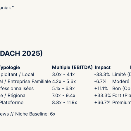
aniak.
"
DACH 2025)
Typologie
Multiple (EBITDA)
Impact
ploitant / Local
3.0x - 4.1x
-33.3
%
Limité (
 / Entreprise Familiale
4.2x - 5.6x
-6.7
%
Modéré (
fessionnalisées
5.1x - 6.9x
+
11.1
%
Bon (Opé
sé / Régional
7.0x - 9.4x
+
33.3
%
Fort (Pl
 Plateforme
8.8x - 11.9x
+
66.7
%
Premium
iews
// Niche Baseline:
6
x