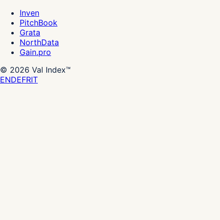
Inven
PitchBook
Grata
NorthData
Gain.pro
©
2026
Val Index™
EN
DE
FR
IT