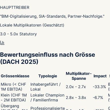
HAUPTTREIBER
"
BIM-Digitalisierung, SIA-Standards, Partner-Nachfolge.
"
Lokale Multiplikatoren (Geschätzt)
3.0 - 5.0
x
Statutory
Bewertungseinfluss nach Grösse
(DACH 2025)
Multiplikator-
Grössenklasse
Typologie
Impact
Spanne
Mikro (< CHF
Inhabergeführt /
2.0x - 2.7x
-33.3
%
1M EBITDA)
Lokal
Klein (CHF 1M
Lokaler Champion
2.8x - 3.8x
-6.7
%
- 2M EBITDA)
/ Familienfirma
Übergang
Professionalisierte
G