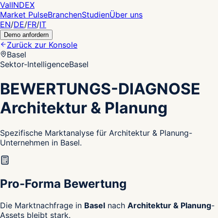
Val
INDEX
Market Pulse
Branchen
Studien
Über uns
EN
/
DE
/
FR
/
IT
Demo anfordern
Zurück zur Konsole
Basel
Sektor-Intelligence
Basel
BEWERTUNGS-DIAGNOSE
Architektur & Planung
Spezifische Marktanalyse für Architektur & Planung-
Unternehmen in Basel.
Pro-Forma Bewertung
Die Marktnachfrage in
Basel
nach
Architektur & Planung
-
Assets bleibt stark.