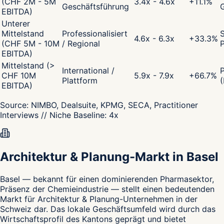
(CHF 2M - 5M
3.4x - 4.6x
+
11.1
%
Geschäftsführung
EBITDA)
Unterer
Mittelstand
Professionalisiert
S
4.6x - 6.3x
+
33.3
%
(CHF 5M - 10M
/ Regional
P
EBITDA)
Mittelstand (>
International /
CHF 10M
5.9x - 7.9x
+
66.7
%
Plattform
(
EBITDA)
Source:
NIMBO, Dealsuite, KPMG, SECA, Practitioner
Interviews
// Niche Baseline:
4
x
Architektur & Planung-Markt in Basel
Basel — bekannt für einen dominierenden Pharmasektor,
Präsenz der Chemieindustrie — stellt einen bedeutenden
Markt für Architektur & Planung-Unternehmen in der
Schweiz dar. Das lokale Geschäftsumfeld wird durch das
Wirtschaftsprofil des Kantons geprägt und bietet