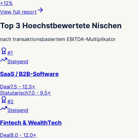
+12%
View full report
Top 3 Hoechstbewertete Nischen
nach transaktionsbasiertem EBITDA-Multiplikator
#
1
Steigend
SaaS / B2B-Software
Deal
7.5 - 12.5
×
Statutarisch
7.0 - 9.5
×
#
2
Steigend
Fintech & WealthTech
Deal
8.0 - 12.0
×