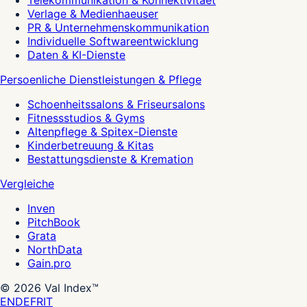
Telekommunikation & Konnektivitaet
Verlage & Medienhaeuser
PR & Unternehmenskommunikation
Individuelle Softwareentwicklung
Daten & KI-Dienste
Persoenliche Dienstleistungen & Pflege
Schoenheitssalons & Friseursalons
Fitnessstudios & Gyms
Altenpflege & Spitex-Dienste
Kinderbetreuung & Kitas
Bestattungsdienste & Kremation
Vergleiche
Inven
PitchBook
Grata
NorthData
Gain.pro
©
2026
Val Index™
EN
DE
FR
IT