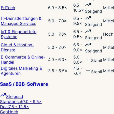
6.5 -
EdTech
6.0 - 8.5
×
Mittel
10.5
×
Steigend
IT-Dienstleistungen &
6.5 -
5.0 - 7.0
×
Mittel
Managed Services
9.5
×
Steigend
IoT & Eingebettete
6.5 -
5.0 - 7.5
×
Hoch
Systeme
9.5
×
Steigend
Cloud & Hosting-
6.5 -
5.0 - 7.0
×
Mittel
Dienste
9.0
×
Steigend
E-Commerce & Online-
5.0 -
4.0 - 6.0
×
Mittel
Stabil
Handel
8.0
×
Digitales Marketing &
4.5 -
3.5 - 5.5
×
Mittel
Stabil
Agenturen
7.0
×
SaaS / B2B-Software
Steigend
Statutarisch
7.0 - 9.5
×
Deal
7.5 - 12.5
×
Gap
Hoch