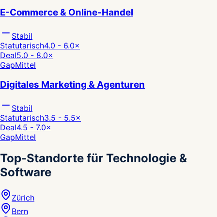
E-Commerce & Online-Handel
Stabil
Statutarisch
4.0 - 6.0
×
Deal
5.0 - 8.0
×
Gap
Mittel
Digitales Marketing & Agenturen
Stabil
Statutarisch
3.5 - 5.5
×
Deal
4.5 - 7.0
×
Gap
Mittel
Top-Standorte für Technologie &
Software
Zürich
Bern