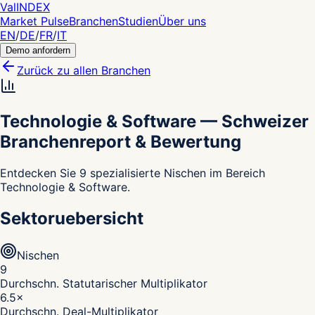
Val
INDEX
Market Pulse
Branchen
Studien
Über uns
EN
/
DE
/
FR
/
IT
Demo anfordern
Zurück zu allen Branchen
Technologie & Software
—
Schweizer
Branchenreport & Bewertung
Entdecken Sie 9 spezialisierte Nischen im Bereich
Technologie & Software.
Sektoruebersicht
Nischen
9
Durchschn. Statutarischer Multiplikator
6.5
×
Durchschn. Deal-Multiplikator