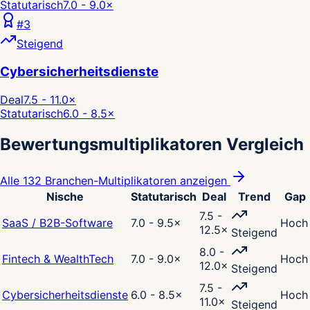
Statutarisch
7.0 - 9.0
×
#
3
Steigend
Cybersicherheitsdienste
Deal
7.5 - 11.0
×
Statutarisch
6.0 - 8.5
×
Bewertungsmultiplikatoren Vergleich
Alle 132 Branchen-Multiplikatoren anzeigen
Nische
Statutarisch
Deal
Trend
Gap
7.5 -
SaaS / B2B-Software
7.0 - 9.5
×
Hoch
12.5
×
Steigend
8.0 -
Fintech & WealthTech
7.0 - 9.0
×
Hoch
12.0
×
Steigend
7.5 -
Cybersicherheitsdienste
6.0 - 8.5
×
Hoch
11.0
×
Steigend