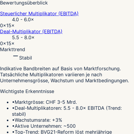
Bewertungsüberblick
Steuerlicher Multiplikator (EBITDA)
4.0 - 6.0
×
0×
15×
Deal-Multiplikator (EBITDA)
5.5 - 8.0
×
0×
15×
Markttrend
Stabil
Indikative Bandbreiten auf Basis von Marktforschung.
Tatsächliche Multiplikatoren variieren je nach
Unternehmensgrösse, Wachstum und Marktbedingungen.
Wichtigste Erkenntnisse
•
Marktgrösse: CHF 3-5 Mrd.
•
Deal-Multiplikatoren: 5.5 - 8.0× EBITDA (Trend:
stabil)
•
Wachstumsrate: +3%
•
Aktive Unternehmen: ~500
•
Top-Trend: BVG21-Reform löst mehrjährige