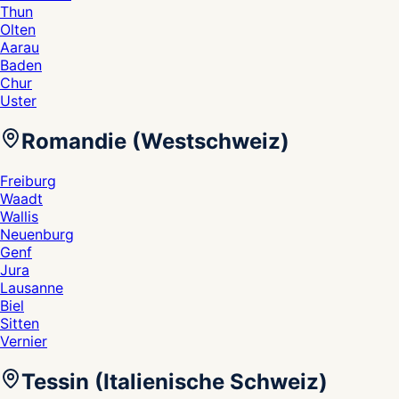
Thun
Olten
Aarau
Baden
Chur
Uster
Romandie (Westschweiz)
Freiburg
Waadt
Wallis
Neuenburg
Genf
Jura
Lausanne
Biel
Sitten
Vernier
Tessin (Italienische Schweiz)