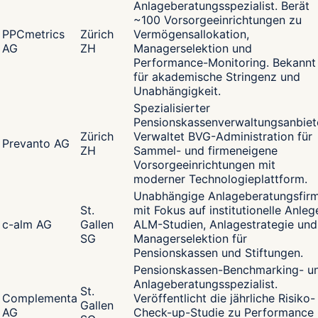
Anlageberatungsspezialist. Berät
~100 Vorsorgeeinrichtungen zu
PPCmetrics
Zürich
Vermögensallokation,
AG
ZH
Managerselektion und
Performance-Monitoring. Bekannt
für akademische Stringenz und
Unabhängigkeit.
Spezialisierter
Pensionskassenverwaltungsanbiete
Zürich
Verwaltet BVG-Administration für
Prevanto AG
ZH
Sammel- und firmeneigene
Vorsorgeeinrichtungen mit
moderner Technologieplattform.
Unabhängige Anlageberatungsfir
St.
mit Fokus auf institutionelle Anlege
c-alm AG
Gallen
ALM-Studien, Anlagestrategie und
SG
Managerselektion für
Pensionskassen und Stiftungen.
Pensionskassen-Benchmarking- u
Anlageberatungsspezialist.
St.
Complementa
Veröffentlicht die jährliche Risiko-
Gallen
AG
Check-up-Studie zu Performance