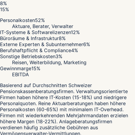
8
%
15
%
Personalkosten
52
%
Aktuare, Berater, Verwalter
IT-Systeme & Softwarelizenzen
12
%
Büroräume & Infrastruktur
8
%
Externe Experten & Subunternehmer
6
%
Berufshaftpflicht & Compliance
4
%
Sonstige Betriebskosten
3
%
Reisen, Weiterbildung, Marketing
Gewinnmarge
15
%
EBITDA
Basierend auf Durchschnitten Schweizer
Pensionskassenberatungsfirmen. Verwaltungsorientierte
Firmen haben höhere IT-Kosten (15-18%) und niedrigere
Personalquoten. Reine Aktuarberatungen haben höhere
Personalkosten (60-65%) mit minimalem IT-Overhead.
Firmen mit wiederkehrenden Mehrjahrmandaten erzielen
höhere Margen (18-22%). Anlageberatungsfirmen
verdienen häufig zusätzliche Gebühren aus
Vermögensverwalter-Vermittlungen.