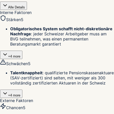
Alle Details
Interne Faktoren
Stärken
5
Obligatorisches System schafft nicht-diskretionäre
Nachfrage
:
jeder Schweizer Arbeitgeber muss am
BVG teilnehmen, was einen permanenten
Beratungsmarkt garantiert
+
4
more
Schwächen
5
Talentknappheit
:
qualifizierte Pensionskassenaktuare
(SAV-zertifiziert) sind selten, mit weniger als 300
vollständig zertifizierten Aktuaren in der Schweiz
+
4
more
Externe Faktoren
Chancen
5