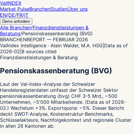
Val
INDEX
Market Pulse
Branchen
Studien
Über uns
EN
/
DE
/
FR
/
IT
Demo anfordern
Alle Branchen
/
Finanzdienstleistungen &
Beratung
/
Pensionskassenberatung (BVG)
BRANCHENREPORT
—
FEBRUAR 2026
ValIndex Intelligence · Alain Walder, M.A. HSG
|
Data as of
2026-02
|
8
sources cited
Finanzdienstleistungen & Beratung
Pensionskassenberatung (BVG)
Laut der Val-Index-Analyse der Schweizer
Handelsregisterdaten
umfasst der Schweizer Sektor
pensionskassenberatung (bvg) CHF 3-5 Mrd., ~500
Unternehmen, ~5'000 Mitarbeitende.
(Data as of 2026-
02.)
Wachstum +3%.
Exportquote: ~5%.
Dieser Bericht
deckt SWOT-Analyse, Kostenstruktur-Benchmarks,
Schlüsselakteure, Nachfolgekontext und regionale Cluster
in allen 26 Kantonen ab.