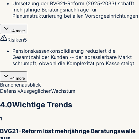
Umsetzung der BVG21-Reform (2025-2033) schafft
mehrjährige Beratungsnachfrage für
Planumstrukturierung bei allen Vorsorgeeinrichtungen
+
4
more
Risiken
5
Pensionskassenkonsolidierung reduziert die
Gesamtzahl der Kunden -- der adressierbare Markt
schrumpft, obwohl die Komplexität pro Kasse steigt
+
4
more
Branchenausblick
Defensiv
Ausgeglichen
Wachstum
4.0
Wichtige Trends
1
BVG21-Reform löst mehrjährige Beratungswelle
aus