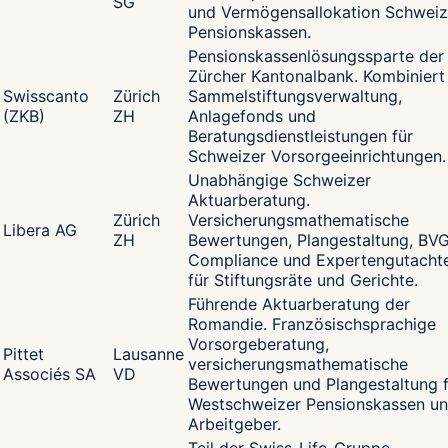
SG
und Vermögensallokation Schweiz
Pensionskassen.
Pensionskassenlösungssparte der
Zürcher Kantonalbank. Kombiniert
Swisscanto
Zürich
Sammelstiftungsverwaltung,
(ZKB)
ZH
Anlagefonds und
Beratungsdienstleistungen für
Schweizer Vorsorgeeinrichtungen.
Unabhängige Schweizer
Aktuarberatung.
Zürich
Versicherungsmathematische
Libera AG
ZH
Bewertungen, Plangestaltung, BV
Compliance und Expertengutacht
für Stiftungsräte und Gerichte.
Führende Aktuarberatung der
Romandie. Französischsprachige
Vorsorgeberatung,
Pittet
Lausanne
versicherungsmathematische
Associés SA
VD
Bewertungen und Plangestaltung f
Westschweizer Pensionskassen u
Arbeitgeber.