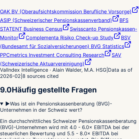
OAK BV (Oberaufsichtskommission Berufliche Vorsorge)
ASIP (Schweizerischer Pensionskassenverband)
BFS
STATENT Business Census
Swisscanto Pensionskassen-
Monitor
Complementa Risiko Check-up Study
BSV
(Bundesamt für Sozialversicherungen) BVG Statistics
PPCmetrics Investment Consulting Research
SAV
(Schweizerische Aktuarvereinigung)
ValIndex Intelligence · Alain Walder, M.A. HSG
|
Data as of
2026-02
|
8
sources cited
9.0
Häufig gestellte Fragen
▶
Was ist ein Pensionskassenberatung (BVG)-
Unternehmen in der Schweiz wert?
Ein durchschnittliches Schweizer Pensionskassenberatung
(BVG)-Unternehmen wird mit 4.0 - 6.0× EBITDA bei der
steuerlichen Bewertung und 5.5 - 8.0× EBITDA bei