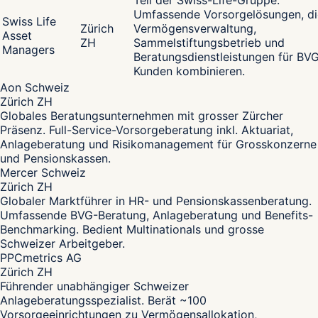
Teil der Swiss-Life-Gruppe.
Umfassende Vorsorgelösungen, di
Swiss Life
Zürich
Vermögensverwaltung,
Asset
ZH
Sammelstiftungsbetrieb und
Managers
Beratungsdienstleistungen für BV
Kunden kombinieren.
Aon Schweiz
Zürich ZH
Globales Beratungsunternehmen mit grosser Zürcher
Präsenz. Full-Service-Vorsorgeberatung inkl. Aktuariat,
Anlageberatung und Risikomanagement für Grosskonzerne
und Pensionskassen.
Mercer Schweiz
Zürich ZH
Globaler Marktführer in HR- und Pensionskassenberatung.
Umfassende BVG-Beratung, Anlageberatung und Benefits-
Benchmarking. Bedient Multinationals und grosse
Schweizer Arbeitgeber.
PPCmetrics AG
Zürich ZH
Führender unabhängiger Schweizer
Anlageberatungsspezialist. Berät ~100
Vorsorgeeinrichtungen zu Vermögensallokation,