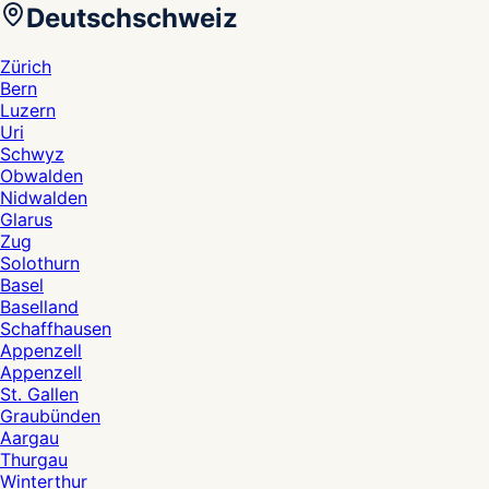
Deutschschweiz
Zürich
Bern
Luzern
Uri
Schwyz
Obwalden
Nidwalden
Glarus
Zug
Solothurn
Basel
Baselland
Schaffhausen
Appenzell
Appenzell
St. Gallen
Graubünden
Aargau
Thurgau
Winterthur