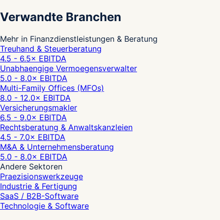
Verwandte Branchen
Mehr in Finanzdienstleistungen & Beratung
Treuhand & Steuerberatung
4.5 - 6.5
× EBITDA
Unabhaengige Vermoegensverwalter
5.0 - 8.0
× EBITDA
Multi-Family Offices (MFOs)
8.0 - 12.0
× EBITDA
Versicherungsmakler
6.5 - 9.0
× EBITDA
Rechtsberatung & Anwaltskanzleien
4.5 - 7.0
× EBITDA
M&A & Unternehmensberatung
5.0 - 8.0
× EBITDA
Andere Sektoren
Praezisionswerkzeuge
Industrie & Fertigung
SaaS / B2B-Software
Technologie & Software