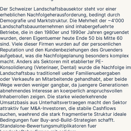
Der Schweizer Landschaftsbausektor steht vor einer
erheblichen Nachfolgeherausforderung, bedingt durch
Demografie und Marktstruktur. Die Mehrheit der ~4'000
Landschaftsbauunternehmen sind inhabergefuehrte
Betriebe, die in den 1980er und 1990er Jahren gegruendet
wurden, deren Eigentuemer heute Ende 50 bis Mitte 60
sind. Viele dieser Firmen wurden auf der persoenlichen
Reputation und den Kundenbeziehungen des Gruenders
aufgebaut, was die Nachfolgeplanung besonders komplex
macht. Anders als Sektoren mit etablierter PE-
Konsolidierung (Veterinaer, Dental) wurde die Nachfolge im
Landschaftsbau traditionell ueber Familienuebergaben
oder Verkaeufe an Mitarbeitende gehandhabt, aber beide
Wege werden weniger gangbar, da juengere Generationen
abnehmendes Interesse an koerperlich anspruchsvollen
Inhaberrollen zeigen. Die starke wiederkehrende
Umsatzbasis aus Unterhaltsvertraegen macht den Sektor
attraktiv fuer M&A-Investoren, die stabile Cashflows
suchen, waehrend die stark fragmentierte Struktur ideale
Bedingungen fuer Buy-and-Build-Strategien schafft.
Standalone-Bewertungsmultiplikatoren fuer