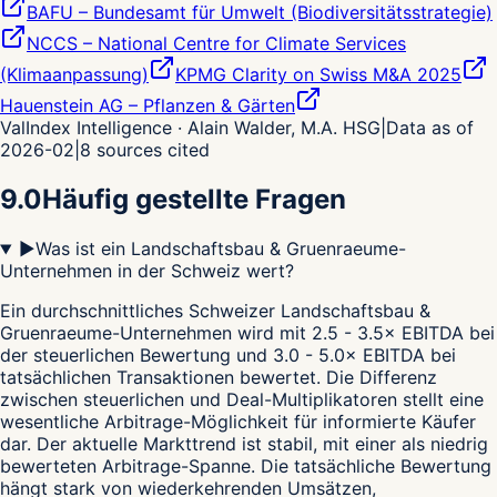
BAFU – Bundesamt für Umwelt (Biodiversitätsstrategie)
NCCS – National Centre for Climate Services
(Klimaanpassung)
KPMG Clarity on Swiss M&A 2025
Hauenstein AG – Pflanzen & Gärten
ValIndex Intelligence · Alain Walder, M.A. HSG
|
Data as of
2026-02
|
8
sources cited
9.0
Häufig gestellte Fragen
▶
Was ist ein Landschaftsbau & Gruenraeume-
Unternehmen in der Schweiz wert?
Ein durchschnittliches Schweizer Landschaftsbau &
Gruenraeume-Unternehmen wird mit 2.5 - 3.5× EBITDA bei
der steuerlichen Bewertung und 3.0 - 5.0× EBITDA bei
tatsächlichen Transaktionen bewertet. Die Differenz
zwischen steuerlichen und Deal-Multiplikatoren stellt eine
wesentliche Arbitrage-Möglichkeit für informierte Käufer
dar. Der aktuelle Markttrend ist stabil, mit einer als niedrig
bewerteten Arbitrage-Spanne. Die tatsächliche Bewertung
hängt stark von wiederkehrenden Umsätzen,