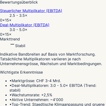
Bewertungsüberblick
Steuerlicher Multiplikator (EBITDA)
2.5 - 3.5
×
0×
15×
Deal-Multiplikator (EBITDA)
3.0 - 5.0
×
0×
15×
Markttrend
Stabil
Indikative Bandbreiten auf Basis von Marktforschung.
Tatsächliche Multiplikatoren variieren je nach
Unternehmensgrösse, Wachstum und Marktbedingungen.
Wichtigste Erkenntnisse
•
Marktgrösse: CHF 3-4 Mrd.
•
Deal-Multiplikatoren: 3.0 - 5.0× EBITDA (Trend:
stabil)
•
Wachstumsrate: +2,5%
•
Aktive Unternehmen: ~4'000
•
Top-Trend: Staedtische Klimaanpassung und gruene