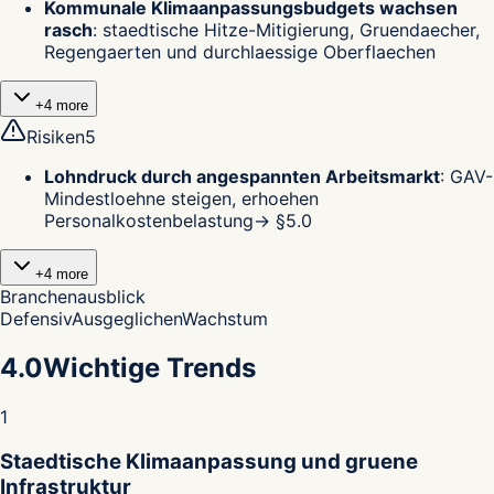
Kommunale Klimaanpassungsbudgets wachsen
rasch
:
staedtische Hitze-Mitigierung, Gruendaecher,
Regengaerten und durchlaessige Oberflaechen
+
4
more
Risiken
5
Lohndruck durch angespannten Arbeitsmarkt
:
GAV-
Mindestloehne steigen, erhoehen
Personalkostenbelastung
→ §
5.0
+
4
more
Branchenausblick
Defensiv
Ausgeglichen
Wachstum
4.0
Wichtige Trends
1
Staedtische Klimaanpassung und gruene
Infrastruktur