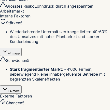
Grösstes Risiko
Lohndruck durch angespannten
Arbeitsmarkt
Interne Faktoren
Stärken
5
Wiederkehrende Unterhaltsvertraege liefern 40-60%
des Umsatzes mit hoher Planbarkeit und starker
Kundenbindung
+
4
more
Schwächen
5
Stark fragmentierter Markt
:
~4'000 Firmen,
ueberwiegend kleine inhabergefuehrte Betriebe mit
begrenzten Skaleneffekten
+
4
more
Externe Faktoren
Chancen
5