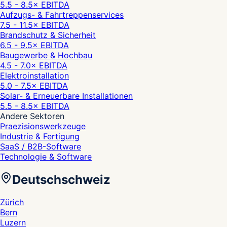
5.5 - 8.5
× EBITDA
Aufzugs- & Fahrtreppenservices
7.5 - 11.5
× EBITDA
Brandschutz & Sicherheit
6.5 - 9.5
× EBITDA
Baugewerbe & Hochbau
4.5 - 7.0
× EBITDA
Elektroinstallation
5.0 - 7.5
× EBITDA
Solar- & Erneuerbare Installationen
5.5 - 8.5
× EBITDA
Andere Sektoren
Praezisionswerkzeuge
Industrie & Fertigung
SaaS / B2B-Software
Technologie & Software
Deutschschweiz
Zürich
Bern
Luzern