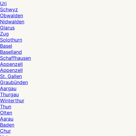
Uri
Schwyz
Obwalden
Nidwalden
Glarus
Zug
Solothurn
Basel
Baselland
Schaffhausen
Appenzell
Appenzell
St. Gallen
Graubünden
Aargau
Thurgau
Winterthur
Thun
Olten
Aarau
Baden
Chur