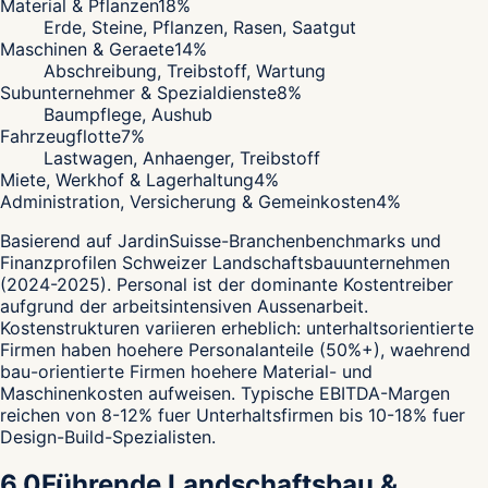
Material & Pflanzen
18
%
Erde, Steine, Pflanzen, Rasen, Saatgut
Maschinen & Geraete
14
%
Abschreibung, Treibstoff, Wartung
Subunternehmer & Spezialdienste
8
%
Baumpflege, Aushub
Fahrzeugflotte
7
%
Lastwagen, Anhaenger, Treibstoff
Miete, Werkhof & Lagerhaltung
4
%
Administration, Versicherung & Gemeinkosten
4
%
Basierend auf JardinSuisse-Branchenbenchmarks und
Finanzprofilen Schweizer Landschaftsbauunternehmen
(2024-2025). Personal ist der dominante Kostentreiber
aufgrund der arbeitsintensiven Aussenarbeit.
Kostenstrukturen variieren erheblich: unterhaltsorientierte
Firmen haben hoehere Personalanteile (50%+), waehrend
bau-orientierte Firmen hoehere Material- und
Maschinenkosten aufweisen. Typische EBITDA-Margen
reichen von 8-12% fuer Unterhaltsfirmen bis 10-18% fuer
Design-Build-Spezialisten.
6.0
Führende Landschaftsbau &