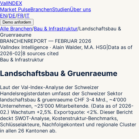
Val
INDEX
Market Pulse
Branchen
Studien
Über uns
EN
/
DE
/
FR
/
IT
Demo anfordern
Alle Branchen
/
Bau & Infrastruktur
/
Landschaftsbau &
Gruenraeume
BRANCHENREPORT
—
FEBRUAR 2026
ValIndex Intelligence · Alain Walder, M.A. HSG
|
Data as of
2026-02
|
8
sources cited
Bau & Infrastruktur
Landschaftsbau & Gruenraeume
Laut der Val-Index-Analyse der Schweizer
Handelsregisterdaten
umfasst der Schweizer Sektor
landschaftsbau & gruenraeume CHF 3-4 Mrd., ~4'000
Unternehmen, ~25'000 Mitarbeitende.
(Data as of 2026-
02.)
Wachstum +2,5%.
Exportquote: <2%.
Dieser Bericht
deckt SWOT-Analyse, Kostenstruktur-Benchmarks,
Schlüsselakteure, Nachfolgekontext und regionale Cluster
in allen 26 Kantonen ab.